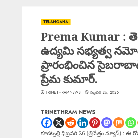
TELANGANA
Prema Kumar : తెల
ఉద్యమి సభ్యత్వ నమోదు
ప్రారంభించిన సైబరాబాద్
ప్రేమ కుమార్.
TRINETHRAMNEWS
ఫిబ్రవరి 26, 2026
TRINETHRAM NEWS
కూకట్పల్లి ఫిబ్రవరి 26 (త్రినేత్రం న్యూస్) : ఈ ర