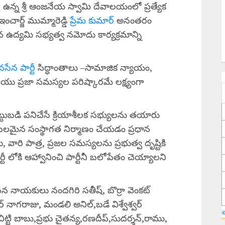
ద ఉన్న శ్రీ ఆంజనేయ స్వామి దేవాలయంలో ప్రత్యేక
చార్జ్ ముమ్మారెడ్డి
ప్రేమ కుమార్
అనంతరం
న ఉద్యమి సభ్యత్వ నమోదు కార్యక్రమాన్ని
సేన పార్టీ
సిద్ధాంతాలు –సామాజిక న్యాయం,
 ప్రజా సమస్యల పరిష్కారమే లక్ష్యంగా
 కట్టుబడి పనిచేసే క్రియాశీలక సభ్యులను తయారు
కు బలమైన సంస్థాగత నిర్మాణం చేయడం ప్రధాన
వారి పాత్ర, ప్రజల సమస్యలను ప్రభుత్వ దృష్టికి
్టీ లోకి ఆహ్వానించి పార్టీనీ బలోపేతం చెయ్యాలని
ేన నాయకులు నందగిరి సతీష్, బొర్రా వెంకట్
ర్ నాగరాజు, మండలి అనిల్,బడే విశ్వేశ్వర్
, చిట్టి బాబు,ప్రభు చైతన్య,రణదీప్,సుదర్శన్,రాము,