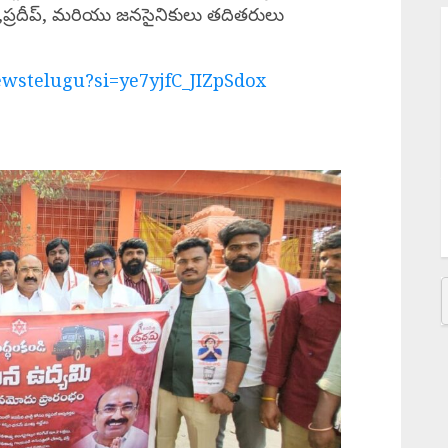
 ,ప్రదీప్, మరియు జనసైనికులు తదితరులు
M
P
wstelugu?si=ye7yjfC_JIZpSdox
త
న
J
జ
ద