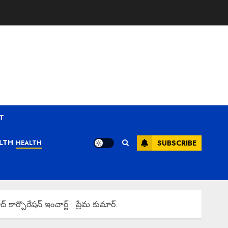
T
LTH
SUBSCRIBE
HEALTH
ార్పొరేషన్ ఇంచార్జ్ : ప్రేమ కుమార్.