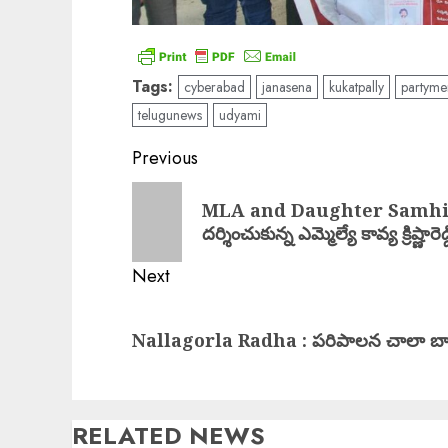
Tags:
cyberabad
janasena
kukatpally
partyme
telugunews
udyami
Post
Previous
navigation
Previous
MLA and Daughter Samhita : శ్ర
post:
దర్శించుకున్న ఎమ్మెల్యే కావ్య క్రిష్ణారెడ
Next
Next
Nallagorla Radha : పరిపాలన చాలా బా
post:
RELATED NEWS