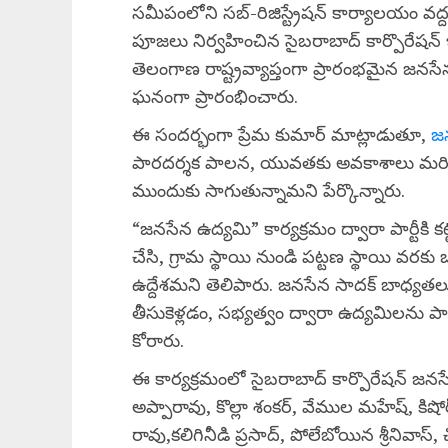
సమీపంలోని సబ్-రిజిస్ట్రేషన్ కార్యాలయం వద్
పూజలు నిర్వహించిన సైబరాబాద్ కార్పొరేషన్ ఇం
తెలంగాణ రాష్ట్రవ్యాప్తంగా ప్రారంభమైన జనసే
ఘనంగా ప్రారంభించారు.
ఈ సందర్భంగా ప్రేమ కుమార్ మాట్లాడుతూ,
జన
పారదర్శక పాలన, యువతకు అవకాశాలు మరియు
ముందుకు సాగుతున్నామని పేర్కొన్నారు.
“జనసేన ఉద్యమి” కార్యక్రమం ద్వారా పార్టీకి
చేసి, గ్రామ స్థాయి నుండి పట్టణ స్థాయి వర
ఉద్దేశమని తెలిపారు. జనసేన సాదక్ బాధ్యతలు, 
తీసుకెళ్లడం, సభ్యత్వం ద్వారా ఉద్యమిలను పార
కోరారు.
ఈ కార్యక్రమంలో సైబరాబాద్ కార్పొరేషన్ జనస
అప్పారావు, కొల్లా శంకర్, వేముల మహేష్, కిషో
రావు,కలిగినీడి ప్రసాద్, పోలేబోయిన శ్రీనివాస్