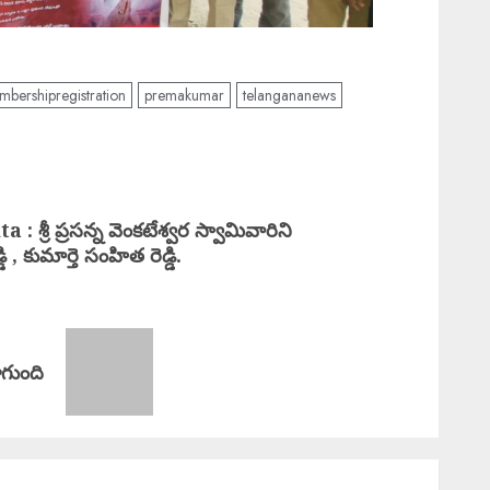
mbershipregistration
premakumar
telangananews
ీ ప్రసన్న వెంకటేశ్వర స్వామివారిని
్డి , కుమార్తె సంహిత రెడ్డి.
గుంది