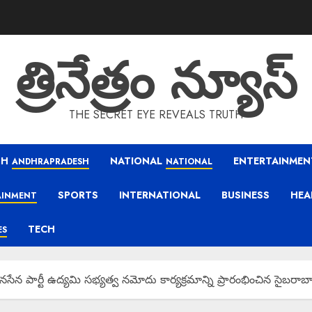
త్రినేత్రం న్యూస్
THE SECRET EYE REVEALS TRUTH
SH
NATIONAL
ENTERTAINMEN
ANDHRAPRADESH
NATIONAL
SPORTS
INTERNATIONAL
BUSINESS
HEA
AINMENT
TECH
ES
 పార్టీ ఉద్యమి సభ్యత్వ నమోదు కార్యక్రమాన్ని ప్రారంభించిన సైబరాబాద్ క