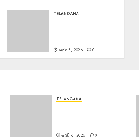
TELANGANA
Job Mela : దివ్యాంగ నిరుద్యోగ
యువతీ, యువకులకు ప్రత్యేక జాబ్
మేళా జిల్లా ఉపాధి కల్పనాధికారి
ఎం.రాజశేఖర్
ఆగస్ట్ 6, 2026
0
TELANGANA
Police Commissioner :
ర
బెల్లంపల్లి ఏసీపీ కార్యాలయాన్ని వార్షిక
తనిఖీ చేసిన పోలీస్ కమిషనర్ అంబర్
కిశోర్ ఝా
ఆగస్ట్ 6, 2026
0