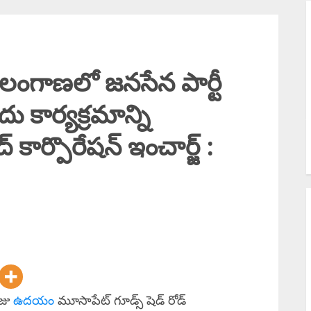
M
P
త
ంగాణలో జనసేన పార్టీ
న
 కార్యక్రమాన్ని
J
జ
 కార్పొరేషన్ ఇంచార్జ్ :
ద
ోజు
ఉదయం
మూసాపేట్ గూడ్స్ షెడ్ రోడ్