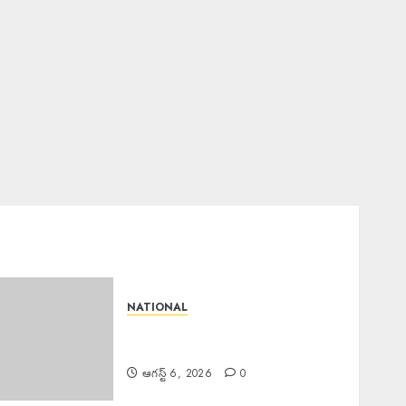
NATIONAL
Tribute Paid Jayashankar :
ఖనిలో ఘనంగా జయశంకర్ కు నివాళి
ఆగస్ట్ 6, 2026
0