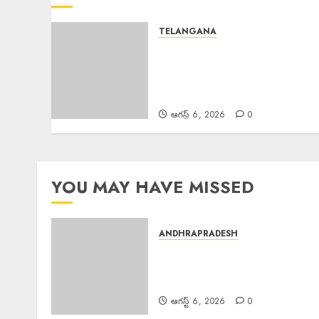
TELANGANA
Police Commissioner :
బెల్లంపల్లి ఏసీపీ కార్యాలయాన్ని వార్షిక
తనిఖీ చేసిన పోలీస్ కమిషనర్ అంబర్
కిశోర్ ఝా
ఆగస్ట్ 6, 2026
0
YOU MAY HAVE MISSED
ANDHRAPRADESH
Manyam Bandh : ఆగస్టు 8 రాష్ట్
మన్యం బంద్‌ను జయప్రదం చేయండి:
ఆదివాసి గిరిజన సంఘం పిలుపు
ఆగస్ట్ 6, 2026
0