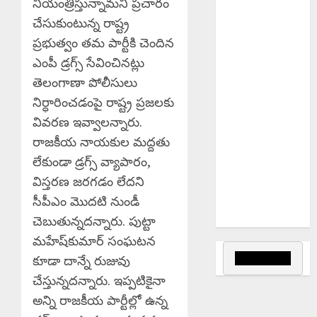
నియంత్రిస్తున్నామని ప్రచారం
Profession
చేసుకుంటున్న రాష్ట్ర
Sacred :
సమాజంలో
ప్రభుత్వం తమ పార్టీకి చెందిన
ఉపాధ్యాయ వృత్తి
ఎంపీ డ్రగ్స్ సేవించినట్లు
ఎంతో
తెలంగాణా పోలీసులు
పవిత్రమైనది.
నిర్ధారించడంపై రాష్ట్ర ప్రజలకు
Education
వివరణ ఇవ్వాలన్నారు.
Powerful Tool
రాజకీయ నాయకుల మద్దతు
: విద్యే ఆదివాసీ
లేకుండా డ్రగ్స్ వ్యాపారం,
సమాజ
విస్తరణ జరగడం లేదని
అభ్యున్నతికి
సీపీఎం మొదటి నుండీ
బలమైన
ఆయుధం.
చెబుతున్నదన్నారు. పుట్టా
మహేష్‌కుమార్ సంఘటన
కూడా దాన్నే రుజువు
చేస్తున్నదన్నారు. ఇప్పటికైనా
అన్ని రాజకీయ పార్టీల్లో ఉన్న