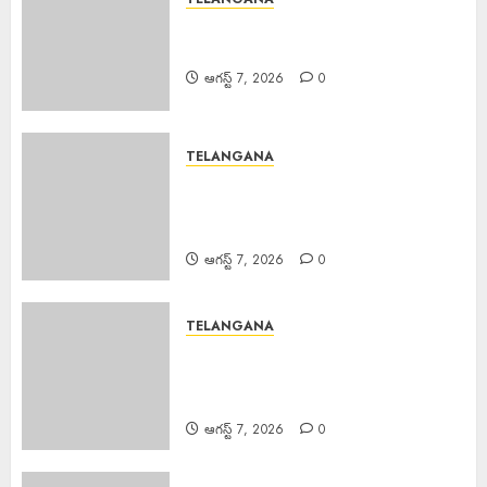
Good News : బోనాల పండుగ వేళ
గుడ్‌న్యూస్
ఆగస్ట్ 7, 2026
0
TELANGANA
TB Awareness : యూపీహెచ్‌సీ
జగద్గిరిగుట్టలో టీబీ నిర్మూలనకు
అవగాహన, స్క్రీనింగ్ కార్యక్రమం
ఆగస్ట్ 7, 2026
0
TELANGANA
Teaching Profession Sacred :
సమాజంలో ఉపాధ్యాయ వృత్తి ఎంతో
పవిత్రమైనది.
ఆగస్ట్ 7, 2026
0