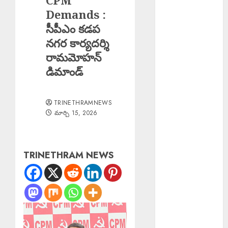
CPM
తగ్గించాలంటే
Demands :
శాస్త్రీయ సాగు
సీపీఎం కడప
అవసరం
నగర కార్యదర్శి
Good News :
రామమోహన్
బోనాల పండుగ
డిమాండ్
వేళ గుడ్‌న్యూస్
TB Awareness
: యూపీహెచ్‌సీ
TRINETHRAMNEWS
జగద్గిరిగుట్టలో టీబీ
మార్చి 15, 2026
నిర్మూలనకు
అవగాహన,
స్క్రీనింగ్
TRINETHRAM NEWS
కార్యక్రమం
Teaching
Profession
Sacred :
సమాజంలో