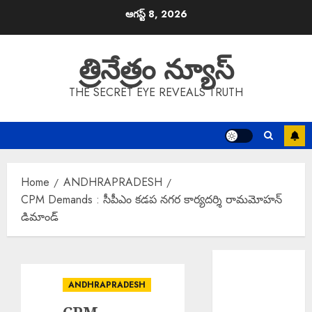
Skip
ఆగస్ట్ 8, 2026
to
content
త్రినేత్రం న్యూస్
THE SECRET EYE REVEALS TRUTH
Home
ANDHRAPRADESH
CPM Demands : సీపీఎం కడప నగర కార్యదర్శి రామమోహన్
డిమాండ్
Scientific
Cultivation
ANDHRAPRADESH
Essential : పంట
నష్టాలు