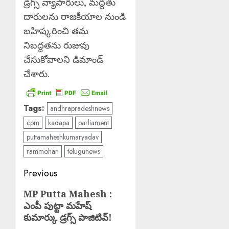
డ్రగ్స్ వ్యాపారులు, మద్దతు
దారులను రాజకీయాల నుండి
బహిష్కరించి తమ
నిబద్దతను రుజువు
చేసుకోవాలని డిమాండ్
చేశారు.
Tags:
andhrapradeshnews
cpm
kadapa
parliament
puttamaheshkumaryadav
rammohan
telugunews
Post
Previous
navigation
Previous
MP Putta Mahesh :
ఎంపీ పుట్టా మహేష్
post:
కుమార్కు డ్రగ్స్ పాజిటివ్!