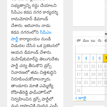
సభ్యత్వాన్ని రద్దు చేయాలని
INTERNATIONA
NATIONAL
సిపిఎం కడప నగర కార్యదర్శి
SPORTS
రామమోహన్ డిమాండ్
TELANGANA
చేశారు. ఆదివారం నాడు
కడప నగరంలోని
సిపిఎం
ఆ
పార్టీ
కార్యాలయం నుండి
సో
మం
బు
గు
శ
విడుదల చేసిన ఒక ప్రకటనలో
ఆయన డిమాండ్ చేశారు.
3
4
5
6
మహేష్‌కుమార్‌పై తెలుగుదేశం
పార్టీ చర్య తీసుకొని డ్రగ్స్
10
11
12
13
1
నివారణలో తమ చిత్తశుద్దిని
17
18
19
20
2
నిరూపించుకోవాలన్నారు.
24
25
26
27
2
తాండూరు మాజీ ఎమ్మెల్యే
31
రోహిత్‌రెడ్డి ఫామ్‌హౌస్‌లో
« జూలై
నిర్వహించిన డ్రగ్స్ పార్టీలో
మన రాష్ట్రానికి చెందిన ఎంపీ