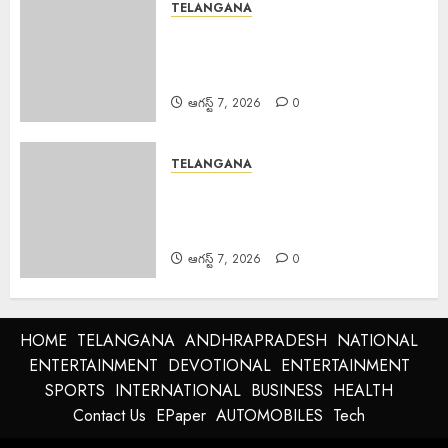
TELANGANA
Education Powerful Tool : విద్యే
ఆదివాసీ సమాజ అభ్యున్నతికి బలమైన
ఆయుధం.
ఆగస్ట్ 7, 2026
0
TELANGANA
Felicitation Palle Nageswara
Rao : హైకోర్టు పబ్లిక్ ప్రాసిక్యూటర్ పల్లె
నాగేశ్వర రావు సన్మానం.
ఆగస్ట్ 7, 2026
0
HOME
TELANGANA
ANDHRAPRADESH
NATIONAL
ENTERTAINMENT
DEVOTIONAL
ENTERTAINMENT
SPORTS
INTERNATIONAL
BUSINESS
HEALTH
Contact Us
EPaper
AUTOMOBILES
Tech