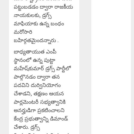
Scientific
పట్టుబడడం ద్వారా రాజకీయ
Cultivation
నాయకులకు, డ్రగ్స్
Essential : పంట
మాఫియాకు ఉన్న బంధం
నష్టాలు
మరోసారి
తగ్గించాలంటే
శాస్త్రీయ సాగు
బహిర్గతమైందన్నారు .
అవసరం
బాధ్యతాయుత ఎంపీ
Good News :
స్థానంలో ఉన్న పుట్టా
బోనాల పండుగ
మహేష్‌కుమార్ డ్రగ్స్ పార్టీలో
వేళ గుడ్‌న్యూస్
పాల్గొనడం ద్వారా తన
TB Awareness
: యూపీహెచ్‌సీ
పదవిని దుర్వినియోగం
జగద్గిరిగుట్టలో టీబీ
చేశాడని, తక్షణం ఆయన
నిర్మూలనకు
పార్లమెంటరీ సభ్యత్వానికి
అవగాహన,
అనర్హుడిగా ప్రకటించాలని
స్క్రీనింగ్
కేంద్ర ప్రభుత్వాన్ని డిమాండ్
కార్యక్రమం
చేశారు. డ్రగ్స్
Teaching