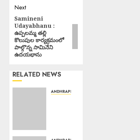
Next
Samineni
Next
Udayabhanu :
post:
ఉప్పలమ్మ తల్లి
కొలుపుల కార్యక్రమంలో
పాల్గొన్న సామినేని
ఉదయభాను
RELATED NEWS
ANDHRAPRADESH
Scientific
Cultivation
Essential
: పంట
నష్టాలు
తగ్గించాలంటే