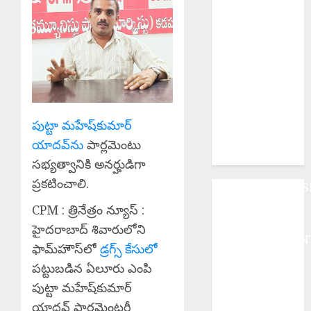
ఉపాధ్యాయ వృత్తి
ఎంతో
పవిత్రమైనది.
Education
Powerful Tool
: విద్యే ఆదివాసీ
సమాజ
అభ్యున్నతికి
పుట్టా మహేష్‌కుమార్
బలమైన
యాదవ్‌ను
పార్లమెంటు
ఆయుధం.
సభ్యత్వానికి అనర్హుడిగా
ప్రకటించాలి.
ANDHRAPRADES
BUSINESS
CPM : త్రినేత్రం న్యూస్ :
DEVOTIONAL
హైదరాబాద్ శివారులోని
ENTERTAINMEN
ఫామ్‌హౌస్‌లో
డ్రగ్స్ కేసులో
EPaper
పట్టుబడిన ఏలూరు ఎంపి
HEALTH
పుట్టా మహేష్‌కుమార్
HISTORY
యాదవ్ పార్లమెంటరీ
Hot Topics