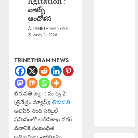
Agitation :
Major Fire :
వాకర్స్
బంజారాహిల్స్‌లో
ఆందోళన
భారీ
TRINETHRAMNEWS
అగ్నిప్రమాదం.
మార్చి 2, 2026
Major Fire :
జమ్మూకశ్మీర్‌లో
భారీ
TRINETHRAM NEWS
అగ్నిప్రమాదం..
Fake Currency
Racket : ఇన్‌స్టా
రీల్ చూసి నకిలీ
నోట్ల దందా
తిరుపతి జిల్లా : మార్చి 2:
Bus Overturns
(త్రినేత్రం న్యూస్);
తిరుపతి
: మలుపు వద్ద
అలిపిరి నంది సర్కిల్
అదుపుతప్పి
సమీపంలో అతివిశాఖ నగర్
బస్సు బోల్తా
వనానికి సంబంధిత
అధికారులు వాకర్సును
ANDHRAPRADES