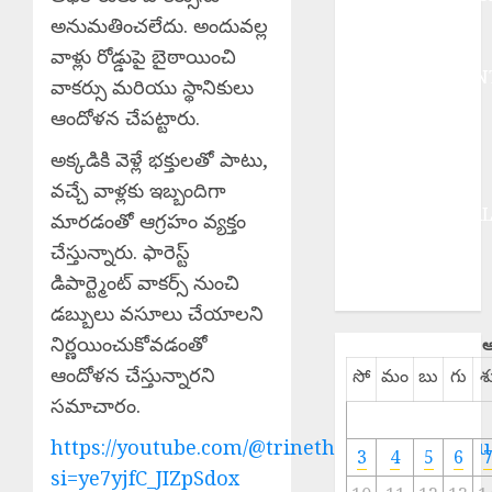
BUSINESS
అనుమతించలేదు. అందువల్ల
DEVOTIONAL
వాళ్లు రోడ్డుపై బైఠాయించి
ENTERTAINMEN
వాకర్సు మరియు స్థానికులు
EPaper
ఆందోళన చేపట్టారు.
HEALTH
అక్కడికి వెళ్లే భక్తులతో పాటు,
HISTORY
Hot Topics
వచ్చే వాళ్లకు ఇబ్బందిగా
INTERNATIONA
మారడంతో ఆగ్రహం వ్యక్తం
NATIONAL
చేస్తున్నారు. ఫారెస్ట్
SPORTS
డిపార్ట్మెంట్ వాకర్స్ నుంచి
TELANGANA
డబ్బులు వసూలు చేయాలని
నిర్ణయించుకోవడంతో
ఆ
ఆందోళన చేస్తున్నారని
సో
మం
బు
గు
శ
సమాచారం.
https://youtube.com/@trinethramnewstelugu
3
4
5
6
si=ye7yjfC_JIZpSdox