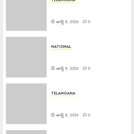
TELANGANA
Major Fire : బంజారాహిల్స్‌లో భారీ
అగ్నిప్రమాదం.
ఆగస్ట్ 8, 2026
0
NATIONAL
Major Fire : జమ్మూకశ్మీర్‌లో భారీ
అగ్నిప్రమాదం..
ఆగస్ట్ 8, 2026
0
TELANGANA
Fake Currency Racket : ఇన్‌స్టా
రీల్ చూసి నకిలీ నోట్ల దందా
ఆగస్ట్ 8, 2026
0