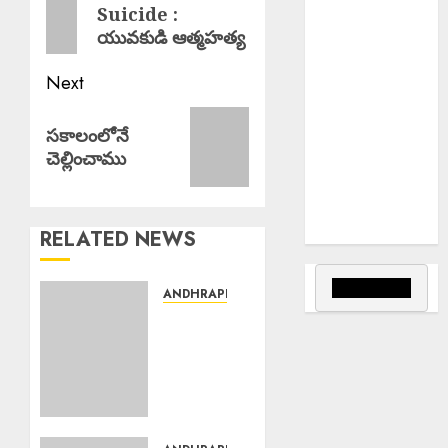
భారీ
Suicide :
post:
అగ్నిప్రమాదం..
యువకుడి ఆత్మహత్య
Fake Currency
Racket : ఇన్‌స్టా
Next
రీల్ చూసి నకిలీ
Next
నోట్ల దందా
సకాలంలోనే
post:
Bus Overturns
చెల్లించాము
: మలుపు వద్ద
అదుపుతప్పి
బస్సు బోల్తా
RELATED NEWS
ANDHRAPRADESH
Dr.
Priyanka
: డాక్టర్
ప్రియాంక
మృతి