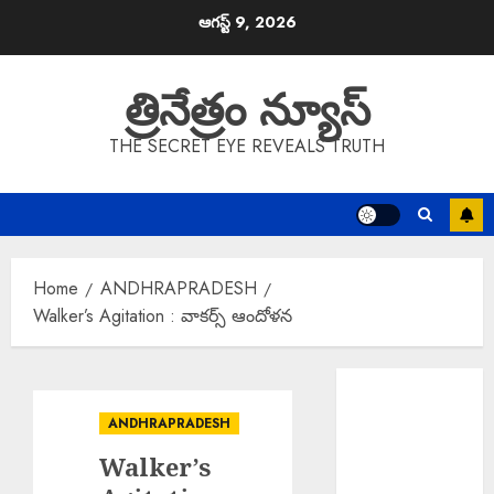
Skip
ఆగస్ట్ 9, 2026
to
content
త్రినేత్రం న్యూస్
THE SECRET EYE REVEALS TRUTH
Home
ANDHRAPRADESH
Walker’s Agitation : వాకర్స్ ఆందోళన
Rs. 2000 Fine :
సరైన టికెట్
ANDHRAPRADESH
లేకుండా రిజర్వేషన్
Walker’s
కోచ్లోకి వెళ్తే
రూ.2వేలు ఫైన్!