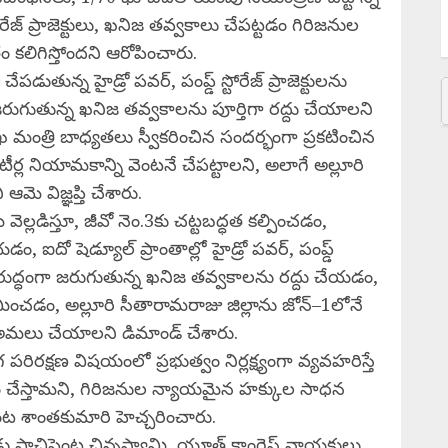
M
్టోరేజ్ ప్రాజెక్టులు, ఖనిజ తవ్వకాలు చేపట్టడం గిరిజనుల
F
కలిగిస్తోందని ఆరోపించారు.
ుతున్న హైడ్రో పవర్, పంప్డ్ స్టోరేజ్ ప్రాజెక్టులను
ా జరుగుతున్న ఖనిజ తవ్వకాలను పూర్తిగా రద్దు చేయాలని
మ శాఖ మంత్రి బాధ్యతలు స్వీకరించిన సందర్భంగా ప్రకటించిన
ీర్ల నియామకాన్ని వెంటనే చేపట్టాలని, అలాగే అల్లూరి
మె విజ్ఞప్తి చేశారు.
 వెల్లడిస్తూ, జీవో నెం.3కు చట్టబద్ధత కల్పించడం,
ఐదో షెడ్యూల్ ప్రాంతాల్లో హైడ్రో పవర్, పంప్డ్
కి విరుద్ధంగా జరుగుతున్న ఖనిజ తవ్వకాలను రద్దు చేయడం,
మించడం, అల్లూరి సీతారామరాజు జిల్లాను జోన్–1లోనే
 అమలు చేయాలని డిమాండ్ చేశారు.
రక్షణ విషయంలో ప్రభుత్వం నిర్లక్ష్యంగా వ్యవహరిస్తే
తం చేస్తామని, గిరిజనుల న్యాయమైన హక్కుల సాధన
ంట శాంతకుమారి హెచ్చరించారు.
యుడు పాచిపెంట చిన్నస్వామి, యూత్ కాంగ్రెస్ నాయకులు