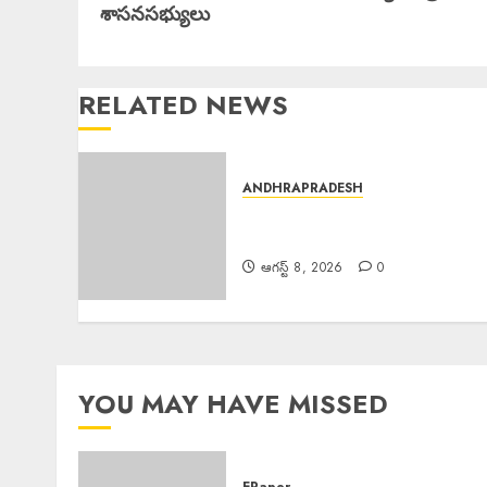
post:
శాసనసభ్యులు
RELATED NEWS
ANDHRAPRADESH
Dr. Priyanka : డాక్టర్ ప్రియాంక
మృతి
ఆగస్ట్ 8, 2026
0
YOU MAY HAVE MISSED