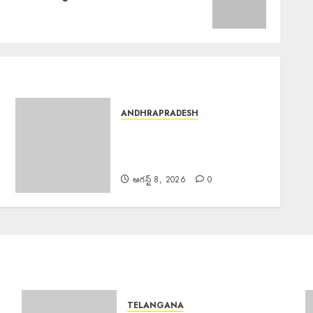
ANDHRAPRADESH
Chief Minister Visit :
ముఖ్యమంత్రి పర్యటనను
విజయవంతం చెయ్యాలి.
ఆగస్ట్ 8, 2026
0
TELANGANA