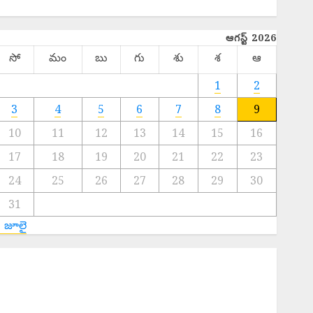
TELANGANA
ఆగస్ట్ 2026
సో
మం
బు
గు
శు
శ
ఆ
1
2
3
4
5
6
7
8
9
10
11
12
13
14
15
16
17
18
19
20
21
22
23
24
25
26
27
28
29
30
31
« జూలై
EPAPER TRINETHRAM NEWS 09-08-2026
s. 2000 Fine : సరైన టికెట్ లేకుండా రిజర్వేషన్ కోచ్లోకి వెళ్తే
ూ.2వేలు ఫైన్!
ajor Fire : బంజారాహిల్స్‌లో భారీ అగ్నిప్రమాదం.