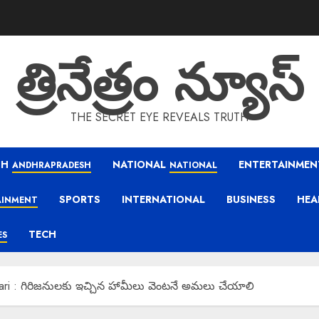
త్రినేత్రం న్యూస్
THE SECRET EYE REVEALS TRUTH
SH
NATIONAL
ENTERTAINMEN
ANDHRAPRADESH
NATIONAL
SPORTS
INTERNATIONAL
BUSINESS
HEA
AINMENT
TECH
ES
ari : గిరిజనులకు ఇచ్చిన హామీలు వెంటనే అమలు చేయాలి