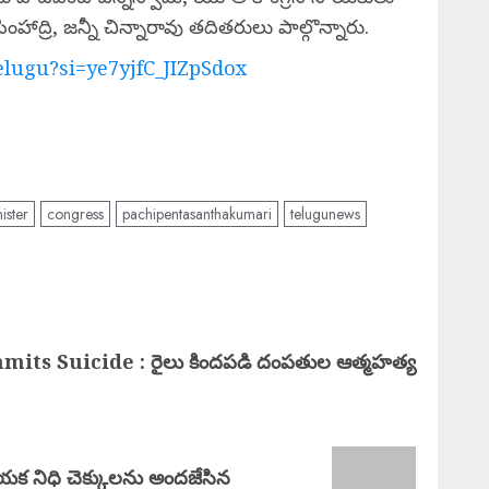
సింహాద్రి, జన్నీ చిన్నారావు తదితరులు పాల్గొన్నారు.
lugu?si=ye7yjfC_JIZpSdox
ister
congress
pachipentasanthakumari
telugunews
its Suicide : రైలు కిందపడి దంపతుల ఆత్మహత్య
 నిధి చెక్కులను అందజేసిన