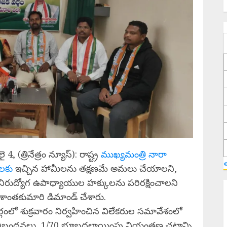
్రినేత్రం న్యూస్): రాష్ట్ర
ముఖ్యమంత్రి నారా
ులకు
ఇచ్చిన హామీలను తక్షణమే అమలు చేయాలని,
న నిరుద్యోగ ఉపాధ్యాయుల హక్కులను పరిరక్షించాలని
ంట శాంతకుమారి డిమాండ్ చేశారు.
R
్గంలో శుక్రవారం నిర్వహించిన విలేకరుల సమావేశంలో
ర
M
 నిబంధనలు, 1/70 భూబదలాయింపు నియంత్రణ చట్టాన్ని