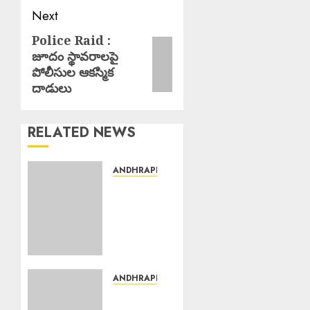
Next
Police Raid :
Next
జూదం స్థావరాలపై
post:
పోలీసుల ఆకస్మిక
దాడులు
RELATED NEWS
ANDHRAPRADESH
Young
Woman
Suicide
: ఏపీలో
నీట్ శిక్షణ
పొందుతున్న
హైదరాబాద్
ANDHRAPRADESH
యువతి
Manyam
బలవన్మరణం