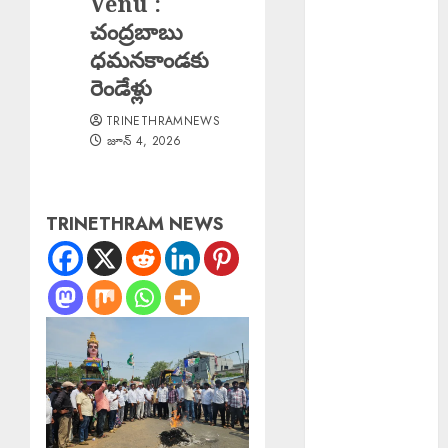
Venu :
National
చంద్రబాబు
Breastfeeding
ధమనకాండకు
Week : జాతీయ
రెండేళ్లు
తల్లిపాల
TRINETHRAMNEWS
వారోత్సవాలు
జూన్ 4, 2026
Centre Strict
Action Against
AI : ఏఐ, డీప్
TRINETHRAM NEWS
ఫేక్లపై కేంద్రం కఠిన
చర్యలు
Bizarre
Incident :
గుజరాత్‌లో వింత
ఘటన.. బావిలో
అలల్లా ఊగుతున్న
నీరు!
Rainfall :