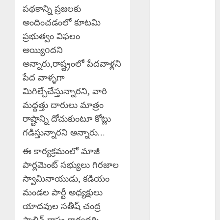
Breastfeeding
పథకాన్ని ప్రజలకు
Week : జాతీయ
అందించడంలో కూటమి
తల్లిపాల
ప్రభుత్వం విఫలం
వారోత్సవాలు
అయ్యిoదని
Centre Strict
అన్నారు,రాష్ట్రంలో పేదవాళ్లని
Action Against
AI : ఏఐ, డీప్
పేద వాళ్ళగా
ఫేక్లపై కేంద్రం కఠిన
మిగిల్చేచేస్తున్నారని, వారి
చర్యలు
మద్దత్తు దారులు మాత్రం
Bizarre
రాష్టాన్ని దోచుకుంటూ కోట్లు
Incident :
గడిస్తున్నారని అన్నారు…
గుజరాత్‌లో వింత
ఘటన.. బావిలో
ఈ కార్యక్రమంలో మాజీ
అలల్లా ఊగుతున్న
పార్లమెంట్ సభ్యులు గిరజాల
నీరు!
స్వామినాయుడు, కడియం
Rainfall :
మండల పార్టీ అధ్యక్షులు
శుక్రవారం తెలుగు
యాదవుల సతీష్ చంద్ర
రాష్ట్రాల్లోని ఈ
స్టాలిన్,రాష్ట్ర కార్యదర్శి