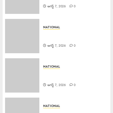
ఆగస్ట్ 7, 2026
0
NATIONAL
Centre Strict Action Against
AI : ఏఐ, డీప్ ఫేక్లపై కేంద్రం కఠిన చర్యలు
ఆగస్ట్ 7, 2026
0
NATIONAL
Bizarre Incident : గుజరాత్‌లో వింత
ఘటన.. బావిలో అలల్లా ఊగుతున్న నీరు!
ఆగస్ట్ 7, 2026
0
NATIONAL
Rainfall : శుక్రవారం తెలుగు రాష్ట్రాల్లోని