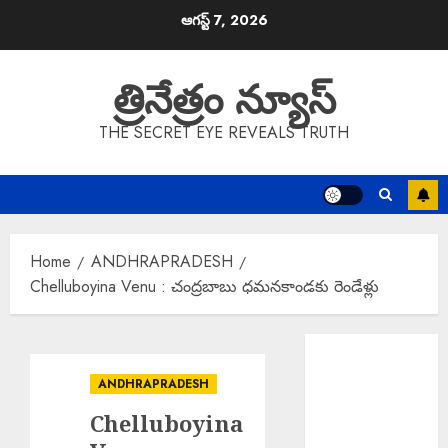
Skip
ఆగస్ట్ 7, 2026
to
content
త్రినేత్రం న్యూస్
THE SECRET EYE REVEALS TRUTH
Home
ANDHRAPRADESH
Chelluboyina Venu : చంద్రబాబు ధమనకాండకు రెండేళ్లు
MLA Balu
Naik : మహిళల
ANDHRAPRADESH
ఆర్థిక సాధికారతే
Chelluboyina
కాంగ్రెస్ ప్రభుత్వ
లక్ష్యం