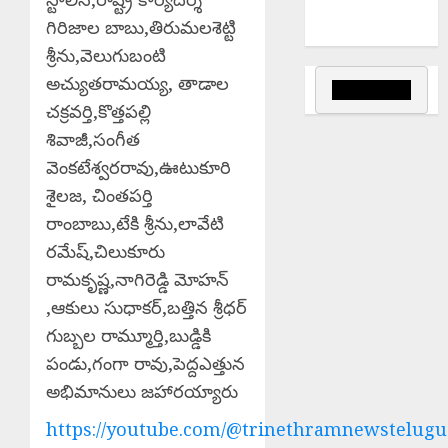
ప్రాంతాల్లో
గిరిజాల బాబు,తిరుమలశెట్టి
వర్షాలు..
శ్రీను,వెలుగుబంటి
అచ్యుతరామయ్య, తాడాల
చక్రవర్తి,కొత్తపల్లి
శివాజీ,సంగీత
వెంకటేశ్వరరావు,ఊటుకూరి
శైలజ, చింతపర్తి
రాంబాబు,టేకి శ్రీను,లావేటి
రమేష్,చిలుకూరు
రామకృష్ణ,నాగిరెడ్డి మోహన్
,ఆకులు సుధాకర్,బత్తిన శ్రీధర్
గుబ్బల రామ్మూర్తి,బుడ్డికి
పండు,గంగా రావు,పెద్దఎత్తున
అభిమానులు జహారయ్యారు
https://youtube.com/@trinethramnewstelugu