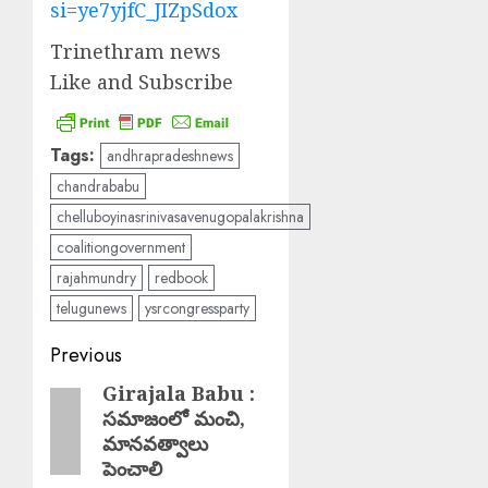
si=ye7yjfC_JIZpSdox
Trinethram news
Like and Subscribe
Tags:
andhrapradeshnews
chandrababu
chelluboyinasrinivasavenugopalakrishna
coalitiongovernment
rajahmundry
redbook
telugunews
ysrcongressparty
Post
Previous
navigation
Girajala Babu :
Previous
సమాజంలో మంచి,
post:
మానవత్వాలు
పెంచాలి