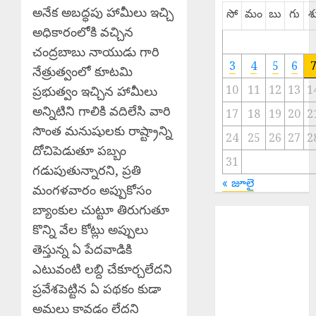
అనేక అబద్ధపు హామీలు ఇచ్చి
సో
మం
బు
గు
శ
అధికారంలోకి వచ్చిన
చంద్రబాబు నాయుడు గారి
3
4
5
6
నేత్రుత్వంలో కూటమి
10
11
12
13
1
ప్రభుత్వం ఇచ్చిన హామీలు
అన్నిటిని గాలికి వదిలేసి వారి
17
18
19
20
2
సొంత మనుషులకు రాష్ట్రాన్ని
24
25
26
27
2
దోచిపెడుతూ పబ్బం
31
గడుపుతున్నారని, ప్రతి
« జూలై
మంగళవారం అప్పుకోసం
బ్యాంకుల చుట్టూ తిరుగుతూ
MLA Balu
కొన్ని వేల కోట్లు అప్పులు
Naik : మహిళల
తెస్తున్న ఏ పేదవాడికి
ఆర్థిక సాధికారతే
కాంగ్రెస్ ప్రభుత్వ
ఎటువంటి లబ్ది చేకూర్చలేదని
లక్ష్యం
ప్రవేశపెట్టిన ఏ పథకం కుడా
National
అమలు కావడం లేదని