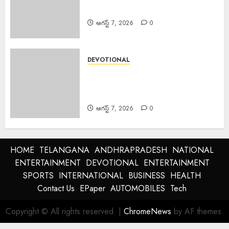
ఈ ప్రాంతాల్లో వర్షాలు..
ఆగస్ట్ 7, 2026
0
DEVOTIONAL
Sri Parabhava Nama
Samvatsara :శ్రీ పరాభవ నామ
సంవత్సరం
ఆగస్ట్ 7, 2026
0
HOME
TELANGANA
ANDHRAPRADESH
NATIONAL
ENTERTAINMENT
DEVOTIONAL
ENTERTAINMENT
SPORTS
INTERNATIONAL
BUSINESS
HEALTH
Contact Us
EPaper
AUTOMOBILES
Tech
Copyright © All rights reserved.
|
ChromeNews
by AF themes.