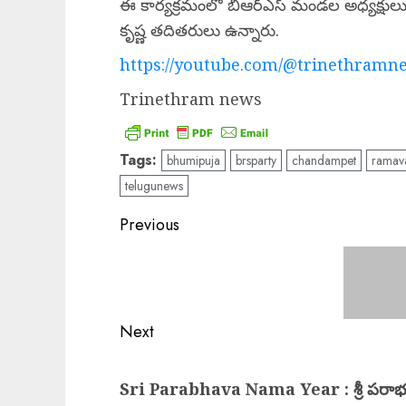
ఈ కార్యక్రమంలో బిఆర్ఎస్ మండల అధ్యక్షులు టీ 
కృష్ణ తదితరులు ఉన్నారు.
https://youtube.com/@trinethramne
Trinethram news
Tags:
bhumipuja
brsparty
chandampet
ramav
telugunews
Post
Previous
navigation
Previous
post:
Next
Next
Sri Parabhava Nama Year : శ్రీ పరా
post: