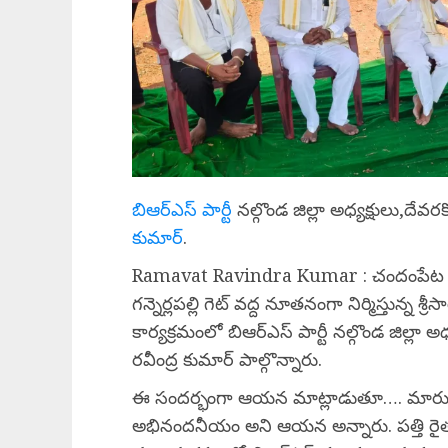
బిఆర్ఎస్ పార్టీ
నల్గొండ జిల్లా అధ్యక్షులు,ద
కుమార్
.
Ramavat Ravindra Kumar : చందంపేట ఏప్ర
గన్నెర్లపల్లి గెట్ వద్ద నూతనంగా నిర్మిస్తున్న శ
కార్యక్రమంలో బిఆర్ఎస్ పార్టీ నల్గొండ జిల్ల
రవీంద్ర కుమార్ పాల్గొన్నారు.
ఈ సందర్భంగా ఆయన మాట్లాడుతూ…. మారుమ
అభినందనీయం అని ఆయన అన్నారు. పత్తి రై