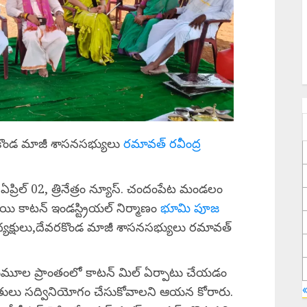
ేవరకొండ మాజీ శాసనసభ్యులు
రమావత్ రవీంద్ర
ిల్ 02, త్రినేత్రం న్యూస్. చందంపేట మండలం
్రీసాయి కాటన్ ఇండస్ట్రియల్ నిర్మాణం
భూమి పూజ
ా అధ్యక్షులు,దేవరకొండ మాజీ శాసనసభ్యులు రమావత్
ూల ప్రాంతంలో కాటన్ మిల్ ఏర్పాటు చేయడం
తులు సద్వినియోగం చేసుకోవాలని ఆయన కోరారు.