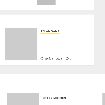
TELANGANA
Police Commissioner :
బెల్లంపల్లి ఏసీపీ కార్యాలయాన్ని వార్షిక
తనిఖీ చేసిన పోలీస్ కమిషనర్ అంబర్
కిశోర్ ఝా
ఆగస్ట్ 6, 2026
0
ENTERTAINMENT
Salman Khan : అస్సాం వరద