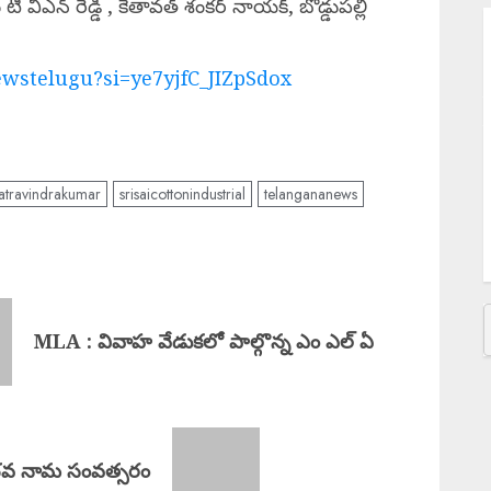
వీఎన్ రెడ్డి , కేతావత్ శంకర్ నాయక్, బొడ్డుపల్లి
S
ఇ
wstelugu?si=ye7yjfC_JIZpSdox
Y
K
క
atravindrakumar
srisaicottonindustrial
telangananews
బ
M
MLA : వివాహ వేడుకలో పాల్గొన్న ఎం ఎల్ ఏ
భవ నామ సంవత్సరం