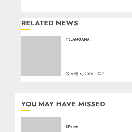
RELATED NEWS
TELANGANA
Karre Bikshapathi : ప్రజల
సమస్యలపై రాజీలేని పోరాటమే
కమ్యూనిస్టుల జీవన విధానం సి పి ఐ
వరంగల్ జిల్లా కార్యదర్శి కర్రే బిక్షపతి
ఆగస్ట్ 6, 2026
0
YOU MAY HAVE MISSED
EPaper