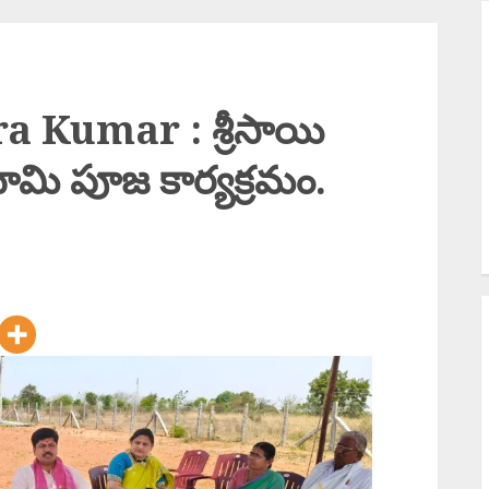
S
ఇ
Y
Kumar : శ్రీసాయి
K
ూమి పూజ కార్యక్రమం.
క
బ
M