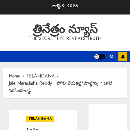
Skip
ఆగస్ట్ 9, 2026
to
content
త్రినేత్రం న్యూస్
THE SECRET EYE REVEALS TRUTH
Home
TELANGANA
Jale Narasimha Reddy : హోలీ వేడుకల్లో పాల్గొన్న * జాలే
నరసింహారెడ్డి
Atrocities
against
TELANGANA
Minors :
నాలుగేళ్లుగా