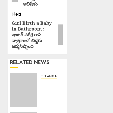
అభిషేకం
Next
Girl Birth a Baby
Next
in Bathroom :
post:
ఇంటర్ పరీక్ష రాసి
బాత్రూంలో బిడ్డకు
జన్మనిచ్చింది
RELATED NEWS
TELANGANA
Rs. 2000
Fine :
సరైన
టికెట్
లేకుండా
రిజర్వేషన్