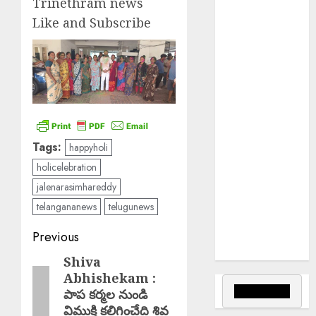
Trinethram news
పరాభవ నామ
Like and Subscribe
సంవత్సరం
EPAPER
TRINETHRAM
NEWS 09-08-
2026
Rs. 2000 Fine :
సరైన టికెట్
లేకుండా రిజర్వేషన్
Tags:
happyholi
కోచ్లోకి వెళ్తే
holicelebration
రూ.2వేలు ఫైన్!
jalenarasimhareddy
Major Fire :
telangananews
telugunews
బంజారాహిల్స్‌లో
Post
భారీ
Previous
అగ్నిప్రమాదం.
navigation
Shiva
Previous
Abhishekam :
post:
పాప కర్మల నుండి
విముక్తి కలిగించేది శివ