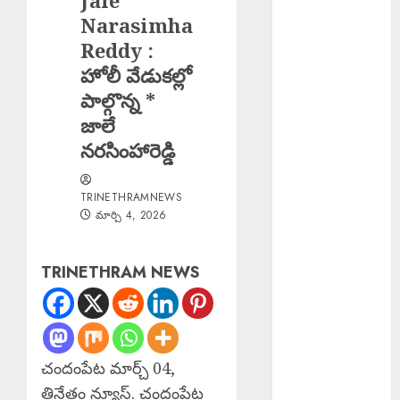
Jale
మైనర్లపై దారుణం
Narasimha
Sri Parabhava
Reddy :
Nama
హోలీ వేడుకల్లో
Samvatsara : శ్రీ
పాల్గొన్న *
పరాభవ నామ
జాలే
సంవత్సరం
నరసింహారెడ్డి
EPAPER
TRINETHRAM
TRINETHRAMNEWS
NEWS 09-08-
మార్చి 4, 2026
2026
Rs. 2000 Fine :
సరైన టికెట్
TRINETHRAM NEWS
లేకుండా రిజర్వేషన్
కోచ్లోకి వెళ్తే
రూ.2వేలు ఫైన్!
Major Fire :
చందంపేట మార్చ్ 04,
బంజారాహిల్స్‌లో
త్రినేత్రం న్యూస్. చందంపేట