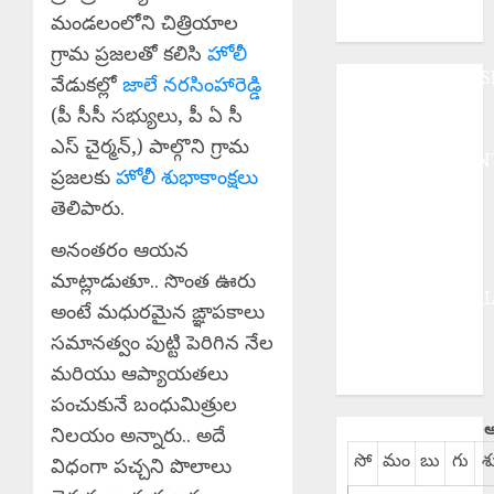
భారీ
మండలంలోని చిత్రియాల
అగ్నిప్రమాదం.
గ్రామ ప్రజలతో కలిసి
హోలీ
ANDHRAPRADES
వేడుకల్లో
జాలే నరసింహారెడ్డి
BUSINESS
(పీ సీసీ సభ్యులు, పీ ఏ సీ
DEVOTIONAL
ఎస్ చైర్మన్,) పాల్గొని గ్రామ
ENTERTAINMEN
ప్రజలకు
హోలీ శుభాకాంక్షలు
EPaper
తెలిపారు.
HEALTH
HISTORY
అనంతరం ఆయన
Hot Topics
మాట్లాడుతూ.. సొంత ఊరు
INTERNATIONA
అంటే మధురమైన ఙ్ఞాపకాలు
NATIONAL
సమానత్వం పుట్టి పెరిగిన నేల
SPORTS
మరియు ఆప్యాయతలు
TELANGANA
పంచుకునే బంధుమిత్రుల
ఆ
నిలయం అన్నారు.. అదే
సో
మం
బు
గు
శ
విధంగా పచ్చని పొలాలు