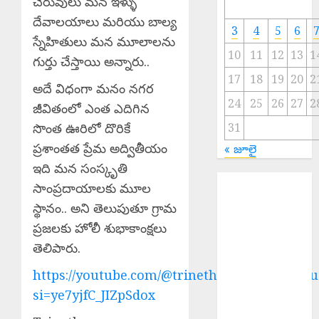
చెరువులు మన ఇళ్ళు
దేవాలయాలు మరియు బాల్య
3
4
5
6
స్నేహితులు మన మూలాలను
10
11
12
13
1
గుర్తు చేస్తాయి అన్నారు..
17
18
19
20
2
అదే విధంగా మనం నగర
24
25
26
27
2
జీవితంలో ఎంత ఎదిగిన
సొంత ఊరిలో దొరికే
31
ప్రశాంతత ప్రేమ అద్వితీయం
« జూలై
ఇది మన సంస్కృతి
Atrocities
సాంప్రదాయాలకు మూల
against
స్థానం.. అని తెలుపుతూ గ్రామ
Minors :
ప్రజలకు హోలీ శుభాకాంక్షలు
నాలుగేళ్లుగా
తెలిపారు.
మైనర్లపై దారుణం
Sri Parabhava
https://youtube.com/@trinethramnewstelugu
Nama
si=ye7yjfC_JIZpSdox
Samvatsara : శ్రీ