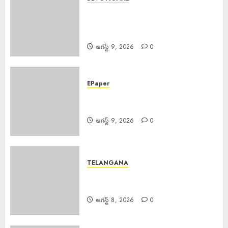
Sri Parabhava Nama
Samvatsara : శ్రీ పరాభవ నామ
సంవత్సరం
ఆగస్ట్ 9, 2026
0
EPaper
EPAPER TRINETHRAM NEWS
09-08-2026
ఆగస్ట్ 9, 2026
0
TELANGANA
Rs. 2000 Fine : సరైన టికెట్ లేకుండా
రిజర్వేషన్ కోచ్లోకి వెళ్తే రూ.2వేలు ఫైన్!
ఆగస్ట్ 8, 2026
0