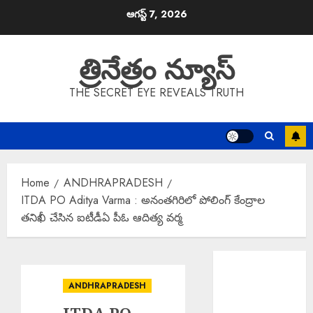
Skip
ఆగస్ట్ 7, 2026
to
content
త్రినేత్రం న్యూస్
THE SECRET EYE REVEALS TRUTH
Home
ANDHRAPRADESH
ITDA PO Aditya Varma : అనంతగిరిలో పోలింగ్ కేంద్రాల
తనిఖీ చేసిన ఐటీడీఏ పీఓ ఆదిత్య వర్మ
MLA Balu
Naik : మహిళల
ANDHRAPRADESH
ఆర్థిక సాధికారతే
కాంగ్రెస్ ప్రభుత్వ