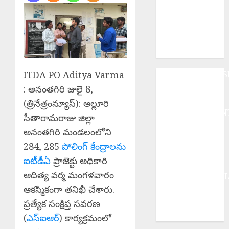
Rainfall :
శుక్రవారం తెలుగు
రాష్ట్రాల్లోని ఈ
ప్రాంతాల్లో
వర్షాలు..
ITDA PO Aditya Varma
ANDHRAPRADES
BUSINESS
: అనంతగిరి జులై 8,
DEVOTIONAL
(త్రినేత్రంన్యూస్): అల్లూరి
ENTERTAINMEN
సీతారామరాజు జిల్లా
EPaper
అనంతగిరి మండలంలోని
HEALTH
284, 285
పోలింగ్ కేంద్రాలను
HISTORY
ఐటీడీఏ
ప్రాజెక్టు అధికారి
Hot Topics
ఆదిత్య వర్మ మంగళవారం
INTERNATIONA
ఆకస్మికంగా తనిఖీ చేశారు.
NATIONAL
SPORTS
ప్రత్యేక సంక్షిప్త సవరణ
TELANGANA
(
ఎస్‌ఐఆర్
) కార్యక్రమంలో