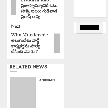
post:
రాష్ట్రాల్లోని ఈ
ప్రజాస్వామ్యానికి ఓటు
ప్రాంతాల్లో
హక్కే బలం: గుడివాడ
వర్షాలు..
ప్రకాష్ రావు
Next
Who Murdered :
Next
తెలుగుదేశం పార్టీ
post:
కార్యకర్తను హత్య
చేసింది ఎవరు ?
RELATED NEWS
ANDHRAPRADESH
Young
Woman
Suicide
: ఏపీలో
నీట్ శిక్షణ