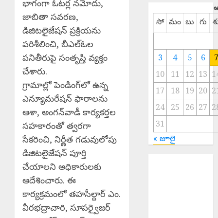
భాగంగా ఓటర్ల నమోదు,
ఆ
జాబితా సవరణ,
సో
మం
బు
గు
శ
డిజిటలైజేషన్ ప్రక్రియను
పరిశీలించి, బీఎల్ఓల
పనితీరుపై సంతృప్తి వ్యక్తం
3
4
5
6
చేశారు.
10
11
12
13
1
గ్రామాల్లో పెండింగ్‌లో ఉన్న
17
18
19
20
2
ఎన్యూమరేషన్ ఫారాలను
24
25
26
27
2
ఆశా, అంగన్‌వాడీ కార్యకర్తల
31
సహకారంతో త్వరగా
« జూలై
సేకరించి, నిర్ణీత గడువులోపు
డిజిటలైజేషన్ పూర్తి
MLA Balu
చేయాలని అధికారులకు
Naik : మహిళల
ఆదేశించారు. ఈ
ఆర్థిక సాధికారతే
కార్యక్రమంలో తహసీల్దార్ ఎం.
కాంగ్రెస్ ప్రభుత్వ
వీరభద్రాచారి, సూపర్వైజర్
లక్ష్యం