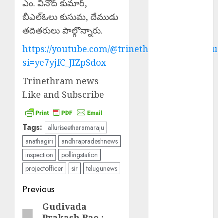
ఎం. వినోద్ కుమార్,
National
Breastfeeding
బీఎల్ఓలు కుసుమ, దేముడు
Week : జాతీయ
తదితరులు పాల్గొన్నారు.
తల్లిపాల
https://youtube.com/@trinethramnewstelugu
వారోత్సవాలు
si=ye7yjfC_JIZpSdox
Centre Strict
Action Against
Trinethram news
AI : ఏఐ, డీప్
Like and Subscribe
ఫేక్లపై కేంద్రం కఠిన
చర్యలు
Bizarre
Tags:
alluriseetharamaraju
Incident :
anathagiri
andhrapradeshnews
గుజరాత్‌లో వింత
inspection
pollingstation
ఘటన.. బావిలో
projectofficer
sir
telugunews
అలల్లా ఊగుతున్న
నీరు!
Post
Previous
Rainfall :
navigation
Gudivada
Previous
శుక్రవారం తెలుగు
Prakash Rao :