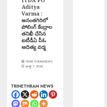
ITDA PO
లక్ష్యం
Aditya
National
Varma :
Breastfeeding
అనంతగిరిలో
Week : జాతీయ
పోలింగ్ కేంద్రాల
తల్లిపాల
తనిఖీ చేసిన
వారోత్సవాలు
ఐటీడీఏ పీఓ
Centre Strict
ఆదిత్య వర్మ
Action Against
AI : ఏఐ, డీప్
ఫేక్లపై కేంద్రం కఠిన
TRINETHRAMNEWS
చర్యలు
జూలై 7, 2026
Bizarre
Incident :
గుజరాత్‌లో వింత
TRINETHRAM NEWS
ఘటన.. బావిలో
అలల్లా ఊగుతున్న
నీరు!