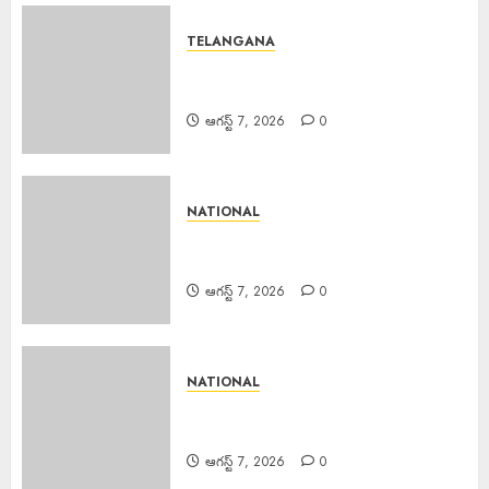
TELANGANA
National Breastfeeding Week :
జాతీయ తల్లిపాల వారోత్సవాలు
ఆగస్ట్ 7, 2026
0
NATIONAL
Centre Strict Action Against
AI : ఏఐ, డీప్ ఫేక్లపై కేంద్రం కఠిన చర్యలు
ఆగస్ట్ 7, 2026
0
NATIONAL
Bizarre Incident : గుజరాత్‌లో వింత
ఘటన.. బావిలో అలల్లా ఊగుతున్న నీరు!
ఆగస్ట్ 7, 2026
0