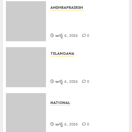
ANDHRAPRADESH
Manyam Bandh : ఆగస్టు 8 రాష్ట్ర
మన్యం బంద్‌ను జయప్రదం చేయండి:
ఆదివాసి గిరిజన సంఘం పిలుపు
ఆగస్ట్ 6, 2026
0
TELANGANA
Police Commissioner : బెల్లంపల్లి
ఏసీపీ కార్యాలయాన్ని వార్షిక తనిఖీ చేసిన
పోలీస్ కమిషనర్ అంబర్ కిశోర్ ఝా
ఆగస్ట్ 6, 2026
0
NATIONAL
Tribute Paid Jayashankar :
ఖనిలో ఘనంగా జయశంకర్ కు నివాళి
ఆగస్ట్ 6, 2026
0