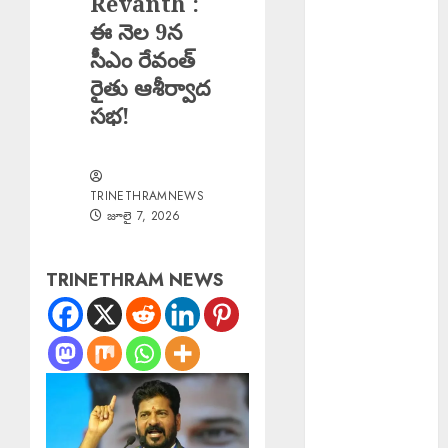
Revanth :
ఖాన్
ఈ నెల 9న
Young Woman
సీఎం రేవంత్
Suicide : ఏపీలో
రైతు ఆశీర్వాద
నీట్ శిక్షణ
సభ!
పొందుతున్న
హైదరాబాద్
యువతి
TRINETHRAMNEWS
బలవన్మరణం
జూలై 7, 2026
Karre
Bikshapathi :
ప్రజల సమస్యలపై
TRINETHRAM NEWS
రాజీలేని
పోరాటమే
కమ్యూనిస్టుల
జీవన విధానం సి
పి ఐ వరంగల్ జిల్లా
కార్యదర్శి కర్రే