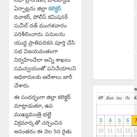
DEVOTIONAL
ఏర్పాట్లను జిల్లా
కలెక్టర్
ENTERTAINMEN
దివాకర్, పోలీస్ కమిషనర్
EPaper
సునీల్ దత్ మంగళవారం
HEALTH
పరిశీలించారు. పనులను
HISTORY
యుద్ధ ప్రాతిపదికన పూర్తి చేసి
Hot Topics
సభ విజయవంతంగా
INTERNATIONA
నిర్వహించేలా అన్ని శాఖలు
NATIONAL
సమన్వయంతో పనిచేయాలని
SPORTS
TELANGANA
అధికారులకు ఆదేశాలు జారీ
చేశారు.
ఆ
ఈ సందర్భంగా జిల్లా కలెక్టర్
సో
మం
బు
గు
శ
మాట్లాడుతూ, ఉప
ముఖ్యమంత్రి భట్టి
3
4
5
6
విక్రమార్కతో చర్చించిన
10
11
12
13
1
అనంతరం ఈ నెల 9న రైతు