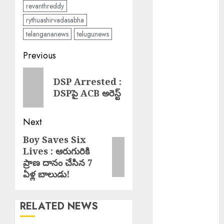
బలవన్మరణం
revanthreddy
Karre
rythuashirvadasabha
Bikshapathi :
telangananews
telugunews
ప్రజల సమస్యలపై
Post
రాజీలేని
Previous
పోరాటమే
navigation
Previous
కమ్యూనిస్టుల
DSP Arrested :
post:
జీవన విధానం సి
DSPపై ACB అరెస్ట్
పి ఐ వరంగల్ జిల్లా
కార్యదర్శి కర్రే
Next
బిక్షపతి
Boy Saves Six
Next
Manyam
Lives : ఆరుగురికి
post:
Bandh : ఆగస్టు
ప్రాణ దానం చేసిన 7
8 రాష్ట్ర మన్యం
ఏళ్ల బాలుడు!
బంద్‌ను
జయప్రదం
చేయండి:
RELATED NEWS
ఆదివాసి గిరిజన