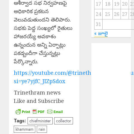
ఆశీర్వాద సభ నిర్వహణపై
17
18
19
20
2
అధికారిక ప్రకటన
24
25
26
27
2
వెలువడుతుందని తెలిపారు.
31
సభకు పెద్ద సంఖ్యలో రైతులు
« జూలై
హాజరయ్యే అవకాశం
ఉన్నందున అన్ని ఏర్పాట్లు
Salman Khan :
పకడ్బందీగా చేస్తున్నట్లు
అస్సాం వరద
పేర్కొన్నారు.
బాధితుల కోసం
500 ఇళ్లు నిర్మించి
https://youtube.com/@trinethramnewstelugu
ఇస్తున్న సల్మాన్
si=ye7yjfC_JIZpSdox
ఖాన్
Young Woman
Trinethram news
Suicide : ఏపీలో
Like and Subscribe
నీట్ శిక్షణ
పొందుతున్న
Tags:
chiefminister
collector
హైదరాబాద్
యువతి
khammam
rain