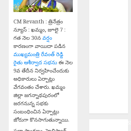
బిక్షపతి
Manyam
Bandh : ఆగస్టు
CM Revanth : త్రినేత్రం
8 రాష్ట్ర మన్యం
న్యూస్ : ఖమ్మం, జూలై 7 :
బంద్‌ను
జయప్రదం
గత నెల 30న
వర్షం
చేయండి:
కారణంగా వాయిదా పడిన
ఆదివాసి గిరిజన
ముఖ్యమంత్రి రేవంత్ రెడ్డి
సంఘం పిలుపు
రైతు ఆశీర్వాద సభను
ఈ నెల
Police
9వ తేదీన నిర్వహించేందుకు
Commissioner
అధికారులు ఏర్పాట్లు
: బెల్లంపల్లి ఏసీపీ
వేగవంతం చేశారు. ఖమ్మం
కార్యాలయాన్ని
జిల్లా జగన్నాథపురంలో
వార్షిక తనిఖీ చేసిన
పోలీస్ కమిషనర్
జరగనున్న సభకు
అంబర్ కిశోర్ ఝా
సంబంధించిన ఏర్పాట్లు
జోరుగా కొనసాగుతున్నాయి.
ANDHRAPRADES
BUSINESS
సభా ప్రాంగణం, హెలిప్యాడ్