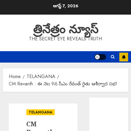
Skip
ఆగస్ట్ 7, 2026
to
content
త్రినేత్రం న్యూస్
THE SECRET EYE REVEALS TRUTH
Home
TELANGANA
CM Revanth : ఈ నెల 9న సీఎం రేవంత్ రైతు ఆశీర్వాద సభ!
Salman Khan :
అస్సాం వరద
TELANGANA
బాధితుల కోసం
CM
500 ఇళ్లు నిర్మించి
ఇస్తున్న సల్మాన్