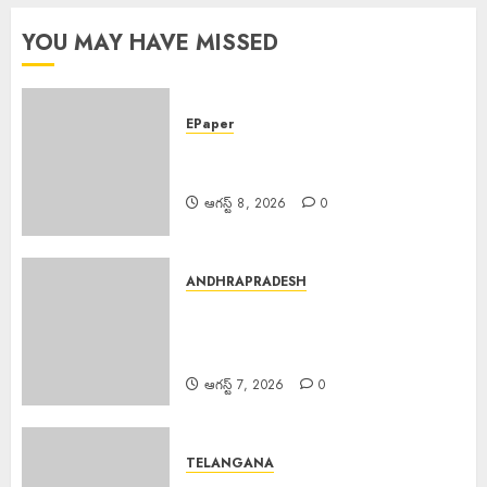
యువతి
బలవన్మరణం
YOU MAY HAVE MISSED
ఆగస్ట్ 6,
2026
0
EPaper
EPAPER TRINETHRAM NEWS
08-08-2026
ఆగస్ట్ 8, 2026
0
ANDHRAPRADESH
Scientific Cultivation
Essential : పంట నష్టాలు తగ్గించాలంటే
శాస్త్రీయ సాగు అవసరం
ఆగస్ట్ 7, 2026
0
TELANGANA