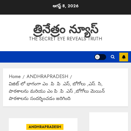
Skip
ఆగస్ట్ 8, 2026
to
content
త్రినేత్రం న్యూస్
THE SECRET EYE REVEALS TRUTH
Home
ANDHRAPRADESH
విజిట్ లో భాగంగా ఎం ‌.పి .పి .ఎస్, బోగోలు ,ఎస్. సి,
పాఠశాలను మరియు ఎం పి .పి .ఎస్ ,బోగోలు మెయిన్
పాఠశాలను సందర్శించడం జరిగింది
EPAPER
TRINETHRAM
ANDHRAPRADESH
NEWS 08-08-