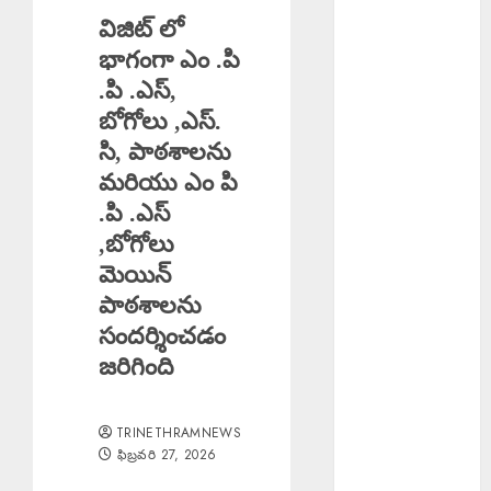
విజిట్ లో
2026
Scientific
భాగంగా ఎం ‌.పి
Cultivation
.పి .ఎస్,
Essential : పంట
బోగోలు ,ఎస్.
నష్టాలు
సి, పాఠశాలను
తగ్గించాలంటే
మరియు ఎం పి
శాస్త్రీయ సాగు
.పి .ఎస్
అవసరం
,బోగోలు
Good News :
మెయిన్
బోనాల పండుగ
పాఠశాలను
వేళ గుడ్‌న్యూస్
TB Awareness
సందర్శించడం
: యూపీహెచ్‌సీ
జరిగింది
జగద్గిరిగుట్టలో టీబీ
నిర్మూలనకు
TRINETHRAMNEWS
అవగాహన,
ఫిబ్రవరి 27, 2026
స్క్రీనింగ్