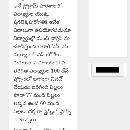
కార్యక్రమం
అనే ప్రోగ్రామ్ పాఠశాలలో
Teaching
విద్యార్థుల యొక్క
Profession
ప్రగతికి,పురోగతికి అనేక
Sacred :
విధాలుగా ఉపయోగపడుతూ
సమాజంలో
విద్యార్థుల్లో మంచి ప్రోగ్రెస్ ను
ఉపాధ్యాయ వృత్తి
చూపిస్తుంది.అలాగే ఏపీ ఎస్
ఎంతో
పవిత్రమైనది.
డబ్ల్యూ ఆర్ ఎస్ బోగోలు
గురుకుల పాఠశాలకు 10వ
తరగతి విద్యార్థుల 100 డేస్
ప్రోగ్రాంలో భాగంగా విజిట్
చేయడం జరిగింది.పిల్లలు
కూడా 77 మంది పిల్లలు
అక్కడ ఉంటే 60 మంది
పిల్లలు చక్కగా షైన్నింగ్ స్టార్స్
గా ఉన్నారు .