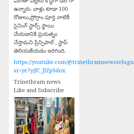
మిగతా పిల్లలు కొద్దిగా డల్ గా
ఉన్నారు. వాళ్లు కూడా 100
రోజులు,ప్రోగ్రాం పూర్తి నాటికీ
సైనింగ్ స్టార్స్ స్థాయి
చేయడానికి ప్రయత్నం
చేస్తామని ప్రిన్సిపాల్ , స్టాప్
తెలియజేయడం జరిగింది.
https://youtube.com/@trinethramnewstelugu
si=ye7yjfC_JIZpSdox
Trinethram news
Like and Subscribe