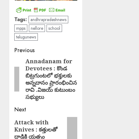
Tags:
andhrapradeshnews
mpps
nellore
school
telugunews
Post
Previous
navigation
Annadanam for
Previous
Devotees : కొండ
post:
బిట్రగుంటలో భక్తులకు
అన్నదానం ప్రారంభించిన
రావి .విజయ్ కుటుంబం
సభ్యులు
Next
Next
Attack with
Knives : కత్తులతో
post:
దాడికి యత్నం