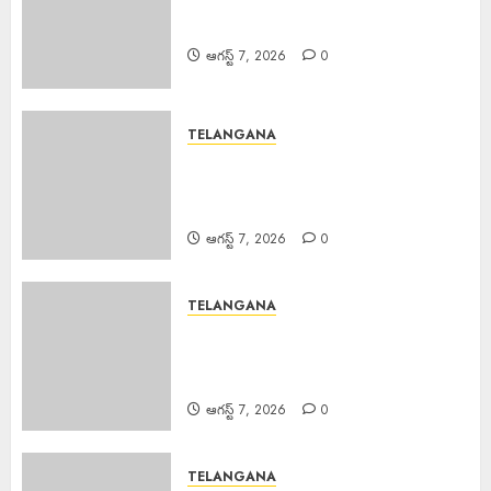
Good News : బోనాల పండుగ వేళ
గుడ్‌న్యూస్
ఆగస్ట్ 7, 2026
0
TELANGANA
TB Awareness : యూపీహెచ్‌సీ
జగద్గిరిగుట్టలో టీబీ నిర్మూలనకు
అవగాహన, స్క్రీనింగ్ కార్యక్రమం
ఆగస్ట్ 7, 2026
0
TELANGANA
Teaching Profession Sacred :
సమాజంలో ఉపాధ్యాయ వృత్తి ఎంతో
పవిత్రమైనది.
ఆగస్ట్ 7, 2026
0
TELANGANA