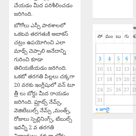
చేయడం మీద పరిశీలించడం
SPORTS
జరిగింది.
TELANGANA
బోగోలు ఎస్సీ పాఠశాలలో
ఆ
ఒకటవ తరగతుకి అబాకస్
సో
మం
బు
గు
శ
చట్రం ఉపయోగించి ఎలా
మాథ్స్ చెప్పాలి అనేదాన్ని
3
4
5
6
గురించి కూడా
తెలియజేయడం జరిగింది.
10
11
12
13
1
ఒకటో తరగతి పిల్లలు చక్కగా
17
18
19
20
2
20 వరకు ఇంగ్లీషులో వన్ టూ
24
25
26
27
2
త్రీ లు బోర్డు మీద రాయడం
31
జరిగింది. ఫ్రూట్స్ నేమ్స్,
« జూలై
వెజిటేబుల్స్ నేమ్స్ ,మంత్స్,
రోజులు స్పెల్లినింగ్స్, టేబుల్స్
EPAPER
ఇవన్నీ 2 వ తరగతి
TRINETHRAM
విద్యార్థులు చక్కగా బోర్డు