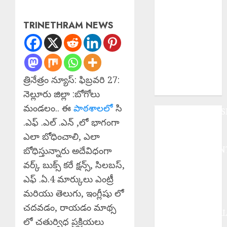
కార్యక్రమం
Teaching
TRINETHRAM NEWS
Profession
Sacred :
సమాజంలో
ఉపాధ్యాయ వృత్తి
ఎంతో
త్రినేత్రం న్యూస్: ఫిబ్రవరి 27:
పవిత్రమైనది.
నెల్లూరు జిల్లా :బోగోలు
మండలం.. ఈ
పాఠశాలలో
సి
ANDHRAPRADES
.ఎఫ్ .ఎల్ .ఎన్ ,లో భాగంగా
BUSINESS
ఎలా బోధించాలి, ఎలా
DEVOTIONAL
ENTERTAINMEN
బోధిస్తున్నారు అదేవిధంగా
EPaper
వర్క్ బుక్స్ కరే క్షన్స్, సిలబస్,
HEALTH
ఎఫ్ .ఏ.4 మార్కులు ఎంట్రీ
HISTORY
మరియు తెలుగు, ఇంగ్లీషు లో
Hot Topics
చదవడం, రాయడం మాథ్స
INTERNATIONA
లో చతుర్విధ ప్రక్రియలు
NATIONAL