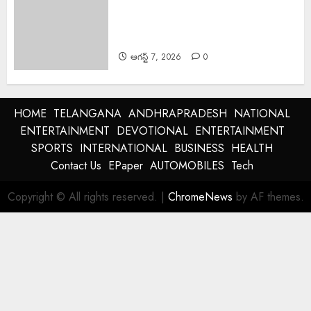
Education Powerful Tool : విద్యే
ఆదివాసీ సమాజ అభ్యున్నతికి బలమైన
ఆయుధం.
ఆగస్ట్ 7, 2026
0
HOME
TELANGANA
ANDHRAPRADESH
NATIONAL
ENTERTAINMENT
DEVOTIONAL
ENTERTAINMENT
SPORTS
INTERNATIONAL
BUSINESS
HEALTH
Contact Us
EPaper
AUTOMOBILES
Tech
Copyright © All rights reserved.
|
ChromeNews
by AF themes.