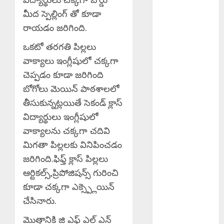
NEWS 08-08-
మీద స్పెల్లింగ్ తో కూడా
2026
రాయడం జరిగింది.
Scientific
Cultivation
ఒకటో తరగతి పిల్లలు
Essential : పంట
వాక్యాలు ఇంగ్లీషులో చక్కగా
నష్టాలు
చెప్పడం కూడా జరిగింది
తగ్గించాలంటే
బోగోలు మెయిన్ పాఠశాలలో
శాస్త్రీయ సాగు
తీసుకున్నట్లయితే సెకండ్ క్లాస్
అవసరం
Good News :
విద్యార్థులు ఇంగ్లీషులో
బోనాల పండుగ
వాక్యాలను చక్కగా చదివి
వేళ గుడ్‌న్యూస్
మిగతా పిల్లలకు వినిపించడం
TB Awareness
జరిగింది.ఫిఫ్త్ క్లాస్ పిల్లలు
: యూపీహెచ్‌సీ
ఆర్టికల్స్,ప్రిపోజిషన్స్ గురించి
జగద్గిరిగుట్టలో టీబీ
కూడా చక్కగా ఎక్స్ప్లెయిన్
నిర్మూలనకు
చేసినారు.
అవగాహన,
స్క్రీనింగ్
మొత్తానికి జి ఎఫ్ ఎల్ ఎన్