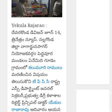
పోరాటమే
కమ్యూనిస్టుల
జీవన విధానం సి
పి ఐ వరంగల్ జిల్లా
Yekula Rajarao :
కార్యదర్శి కర్రే
బిక్షపతి
దేవరకొండ డివిజన్ జూన్ 14,
Manyam
త్రినేత్రం న్యూస్. నల్లగొండ
Bandh : ఆగస్టు
జిల్లా నాగార్జునసాగర్
8 రాష్ట్ర మన్యం
నియోజకవర్గo పెద్దవూర
బంద్‌ను
మండలం ఏనేమిది గూడెం
జయప్రదం
గ్రామంలో
కలుమూరి రాములు
చేయండి:
మరణించిన విషయం
ఆదివాసి గిరిజన
తెలుసుకొని
టి పి సి సి
రాష్ట్ర
సంఘం పిలుపు
ఎస్సీ డిపార్ట్మెంట్ జనరల్
ANDHRAPRADES
సెక్రటరీ,ప్రభుత్వ డిగ్రీ కళాశాల
BUSINESS
రిటైర్డ్ ప్రిన్సిపల్ డాక్టర్
యేకుల
DEVOTIONAL
రాజారావు
ఆదివారం ఆయన
ENTERTAINMEN