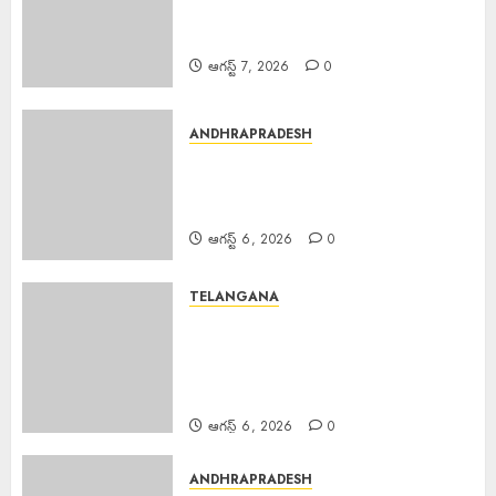
బాధితుల కోసం 500 ఇళ్లు నిర్మించి ఇస్తున్న
సల్మాన్ ఖాన్
ఆగస్ట్ 7, 2026
0
ANDHRAPRADESH
Young Woman Suicide : ఏపీలో
నీట్ శిక్షణ పొందుతున్న హైదరాబాద్
యువతి బలవన్మరణం
ఆగస్ట్ 6, 2026
0
TELANGANA
Karre Bikshapathi : ప్రజల
సమస్యలపై రాజీలేని పోరాటమే
కమ్యూనిస్టుల జీవన విధానం సి పి ఐ
వరంగల్ జిల్లా కార్యదర్శి కర్రే బిక్షపతి
ఆగస్ట్ 6, 2026
0
ANDHRAPRADESH