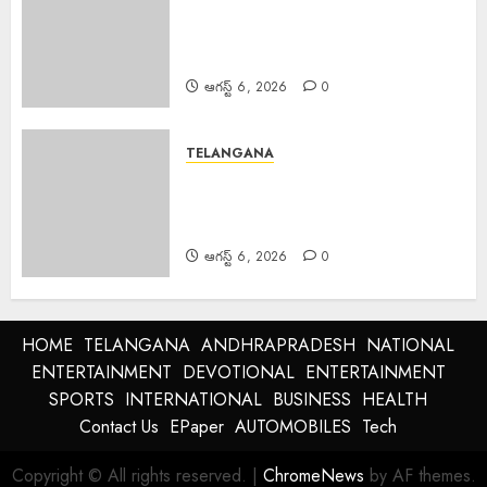
Manyam Bandh : ఆగస్టు 8 రాష్ట్ర
మన్యం బంద్‌ను జయప్రదం చేయండి:
ఆదివాసి గిరిజన సంఘం పిలుపు
ఆగస్ట్ 6, 2026
0
TELANGANA
Police Commissioner : బెల్లంపల్లి
ఏసీపీ కార్యాలయాన్ని వార్షిక తనిఖీ చేసిన
పోలీస్ కమిషనర్ అంబర్ కిశోర్ ఝా
ఆగస్ట్ 6, 2026
0
HOME
TELANGANA
ANDHRAPRADESH
NATIONAL
ENTERTAINMENT
DEVOTIONAL
ENTERTAINMENT
SPORTS
INTERNATIONAL
BUSINESS
HEALTH
Contact Us
EPaper
AUTOMOBILES
Tech
Copyright © All rights reserved.
|
ChromeNews
by AF themes.