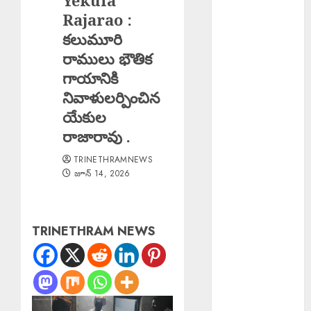
Yekula
Salman Khan :
Rajarao :
అస్సాం వరద
కలుమూరి
బాధితుల కోసం
రాములు భౌతిక
500 ఇళ్లు నిర్మించి
గాయానికి
ఇస్తున్న సల్మాన్
నివాళులర్పించిన
ఖాన్
యేకుల
Young Woman
రాజారావు .
Suicide : ఏపీలో
నీట్ శిక్షణ
TRINETHRAMNEWS
పొందుతున్న
జూన్ 14, 2026
హైదరాబాద్
యువతి
బలవన్మరణం
TRINETHRAM NEWS
Karre
Bikshapathi :
ప్రజల సమస్యలపై
రాజీలేని