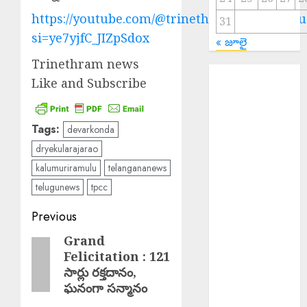
https://youtube.com/@trinethramnewstelugu
31
si=ye7yjfC_JIZpSdox
« జూలై
Trinethram news
EPAPER
Like and Subscribe
TRINETHRAM
NEWS 07-08-
2026
Tags:
devarkonda
Salman Khan :
dryekularajarao
అస్సాం వరద
kalumuriramulu
telangananews
బాధితుల కోసం
telugunews
tpcc
500 ఇళ్లు నిర్మించి
ఇస్తున్న సల్మాన్
Post
Previous
ఖాన్
navigation
Grand
Previous
Young Woman
Felicitation : 121
post:
Suicide : ఏపీలో
సార్లు ర‌క్త‌దానం,
నీట్ శిక్షణ
ఘ‌నంగా స‌న్మానం
పొందుతున్న