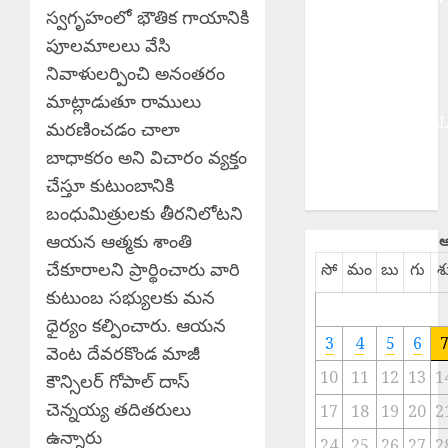
స్వగృహంలో భౌతిక గాయానికి
EPaper
పూలమాలలు వేసి
HEALTH
నివాళులర్పించి అనంతరం
HISTORY
Hot Topics
మాట్లాడుతూ రాములు
INTERNATIONA
మరణించడం చాలా
NATIONAL
బాధాకరం అని విచారం వ్యక్తం
SPORTS
చేస్తూ కుటుంబానికి
TELANGANA
బంధుమిత్రులకు తీరనిలోటని
ఆయన ఆత్మకు శాంతి
ఆ
చేకూరాలని ప్రార్థించారు వారి
సో
మం
బు
గు
శ
కుటుంబ సభ్యులకు మన
ధైర్యం కల్పించారు. ఆయన
3
4
5
6
వెంట దేవరకొండ మాజీ
10
11
12
13
1
కౌన్సిలర్ గోపాల్ దాస్
చెన్నయ్య తదితరులు
17
18
19
20
2
ఉన్నారు
24
25
26
27
2