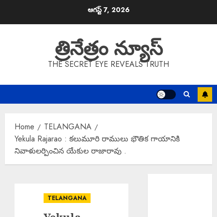
Skip
ఆగస్ట్ 7, 2026
to
content
త్రినేత్రం న్యూస్
THE SECRET EYE REVEALS TRUTH
Home
TELANGANA
Yekula Rajarao : కలుమూరి రాములు భౌతిక గాయానికి
నివాళులర్పించిన యేకుల రాజారావు .
EPAPER
TRINETHRAM
TELANGANA
NEWS 07-08-
2026