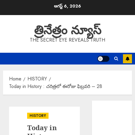
Skip
ఆగస్ట్ 6, 2026
to
content
త్రినేత్రం న్యూస్
THE SECRET EYE REVEALS TRUTH
Home
HISTORY
Today in History : చరిత్రలో ఈరోజు ఫిబ్రవరి – 28
Acharya
Jayashankar
HISTORY
Jayanti : డిండి
Today in
మండల కేంద్రం లో
ఆచార్య