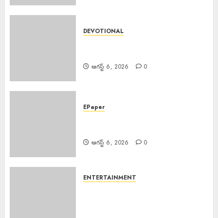
DEVOTIONAL
Sri Parabhava Year : శ్రీ పరాభవ
సంవత్సరం
ఆగస్ట్ 6, 2026
0
EPaper
EPAPER TRINETHRAM NEWS
06-08-2026
ఆగస్ట్ 6, 2026
0
ENTERTAINMENT
Mahesh Babu Nephew : కొరియన్
అమ్మాయితో మహేష్ బాబు మేనల్లుడి
నిశ్చితార్థం