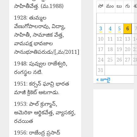
సాహితీవేత్త. (మ.1988)
సో
మం
బు
గు
శ
1928: తుమ్మల
వేణుగోపాలరావు, విద్యా,
3
4
5
6
సాహితీ, సామాజిక వేత్త,
10
11
12
13
1
వామపక్ష భావజాల
17
18
19
20
2
సానుభూతిపరుడు/[,మ/2011]
24
25
26
27
2
1948: పువ్వుల రాజేశ్వరి,
31
రంగస్థల నటి.
« జూలై
1951: కర్సన్ ఘావ్రి భారత
మాజీ క్రికెట్ ఆటగాడు.
Acharya
Jayashankar
1953: పాల్ క్రుగ్మాన్,
Jayanti : డిండి
అమెరికా ఆర్థికవేత్త, వ్యాసకర్త,
మండల కేంద్రం లో
రచయిత
ఆచార్య
జయశంకర్
1956: రాజేంద్ర ప్రసాద్