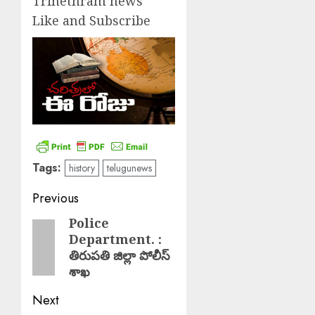
Trinethram news
Like and Subscribe
Tags:
history
telugunews
Post
Previous
navigation
Police
Previous
Department. :
post:
తిరుపతి జిల్లా పోలీస్
శాఖ
Next