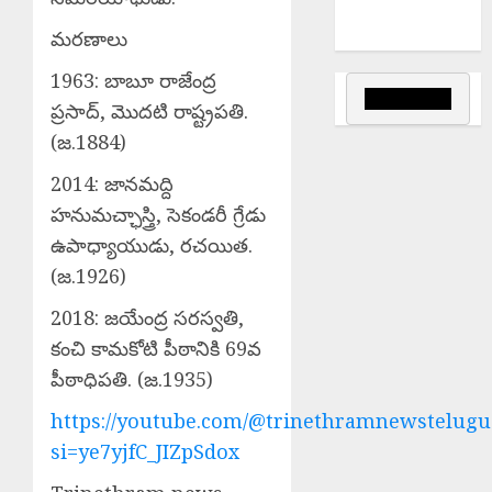
మేనల్లుడి
నిశ్చితార్థం
మరణాలు
1963: బాబూ రాజేంద్ర
ప్రసాద్, మొదటి రాష్ట్రపతి.
(జ.1884)
2014: జానమద్ది
హనుమచ్ఛాస్త్రి, సెకండరీ గ్రేడు
ఉపాధ్యాయుడు, రచయిత.
(జ.1926)
2018: జయేంద్ర సరస్వతి,
కంచి కామకోటి పీఠానికి 69వ
పీఠాధిపతి. (జ.1935)‌‌
https://youtube.com/@trinethramnewstelugu
si=ye7yjfC_JIZpSdox