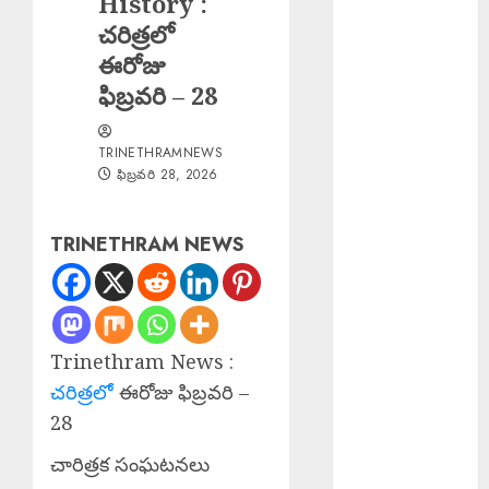
History :
జయశంకర్
చరిత్రలో
జయంతి.
ఈరోజు
Agriculture
ఫిబ్రవరి – 28
Officer : రైతులు
ఆరుతడి పంటలకు
TRINETHRAMNEWS
ప్రాధాన్యత
ఫిబ్రవరి 28, 2026
ఇవ్వాలి.
Sri Parabhava
TRINETHRAM NEWS
Year : శ్రీ పరాభవ
సంవత్సరం
EPAPER
TRINETHRAM
NEWS 06-08-
Trinethram News :
2026
చరిత్రలో
ఈరోజు ఫిబ్రవరి –
Mahesh Babu
28
Nephew :
కొరియన్
చారిత్రక సంఘటనలు