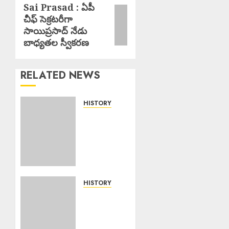
Sai Prasad : ఏపీ
Next
చీఫ్ సెక్రటరీగా
post:
సాయిప్రసాద్ నేడు
బాధ్యతల స్వీకరణ
RELATED NEWS
HISTORY
Today
in
History
: చరిత్రలో
ఈ రోజు
జూన్ –
17
HISTORY
Today’s
జూన్ 17,
History
2026
: చరిత్రలో
0