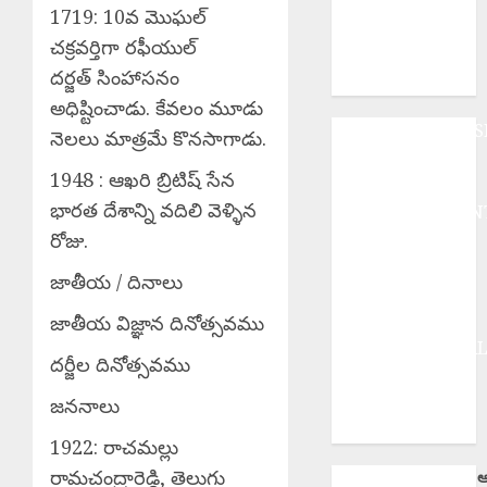
అమ్మాయితో
1719: 10వ మొఘల్
మహేష్ బాబు
చక్రవర్తిగా రఫీయుల్
మేనల్లుడి
దర్జత్ సింహాసనం
నిశ్చితార్థం
అధిష్టించాడు. కేవలం మూడు
ANDHRAPRADES
నెలలు మాత్రమే కొనసాగాడు.
BUSINESS
1948 : ఆఖరి బ్రిటిష్ సేన
DEVOTIONAL
భారత దేశాన్ని వదిలి వెళ్ళిన
ENTERTAINMEN
రోజు.
EPaper
HEALTH
జాతీయ / దినాలు
HISTORY
Hot Topics
జాతీయ విజ్ఞాన దినోత్సవము
INTERNATIONA
దర్జీల దినోత్సవము‌‌
NATIONAL
SPORTS
జననాలు
TELANGANA
1922: రాచమల్లు
రామచంద్రారెడ్డి, తెలుగు
ఆ