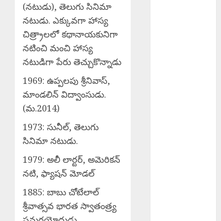
జయంతి.
(నటుడు), తెలుగు సినిమా
Agriculture
నటుడు. ఎక్కువగా హాస్య
Officer : రైతులు
చిత్ర్రాలలో కథానాయకునిగా
ఆరుతడి పంటలకు
నటించి మంచి హాస్య
ప్రాధాన్యత
నటుడిగా పేరు తెచ్చుకొన్నాడు
ఇవ్వాలి.
Sri Parabhava
1969: ఉప్పలపు శ్రీనివాస్,
Year : శ్రీ పరాభవ
మాండలిన్ విద్వాంసుడు.
సంవత్సరం
(మ.2014)
EPAPER
1973: సునీల్, తెలుగు
TRINETHRAM
NEWS 06-08-
సినిమా నటుడు.
2026
1979: అలీ లార్టర్, అమెరికన్
Mahesh Babu
నటి, ఫ్యాషన్ మోడల్
Nephew :
కొరియన్
1885: బాబు చోటేలాల్
అమ్మాయితో
శ్రీవాత్సవ భారత స్వాతంత్ర్య
మహేష్ బాబు
సమరయోధుడు.