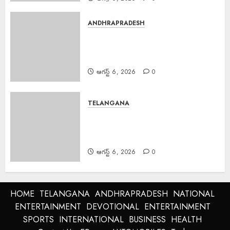
ANDHRAPRADESH
Manyam Bandh : ఆగస్టు 8 రాష్ట్ర
మన్యం బంద్‌ను జయప్రదం చేయండి:
ఆదివాసి గిరిజన సంఘం పిలుపు
ఆగస్ట్ 6, 2026
0
TELANGANA
Police Commissioner : బెల్లంపల్లి
ఏసీపీ కార్యాలయాన్ని వార్షిక తనిఖీ చేసిన
పోలీస్ కమిషనర్ అంబర్ కిశోర్ ఝా
ఆగస్ట్ 6, 2026
0
HOME
TELANGANA
ANDHRAPRADESH
NATIONAL
ENTERTAINMENT
DEVOTIONAL
ENTERTAINMENT
SPORTS
INTERNATIONAL
BUSINESS
HEALTH