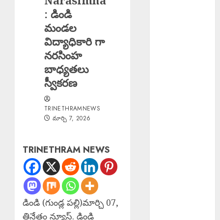
Narasimha
Salman Khan :
: డిండి
అస్సాం వరద
మండల
బాధితుల కోసం
విద్యాధికారి గా
500 ఇళ్లు నిర్మించి
నరసింహ
ఇస్తున్న సల్మాన్
బాధ్యతలు
ఖాన్
స్వీకరణ
Young Woman
Suicide : ఏపీలో
TRINETHRAMNEWS
నీట్ శిక్షణ
మార్చి 7, 2026
పొందుతున్న
హైదరాబాద్
యువతి
TRINETHRAM NEWS
బలవన్మరణం
Karre
Bikshapathi :
ప్రజల సమస్యలపై
డిండి (గుండ్ల పల్లి)మార్చి 07,
రాజీలేని
త్రినేత్రం న్యూస్. డిండి