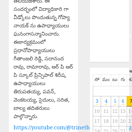
తెలియజేశారు. ఈ
EPaper
సందర్భంలో విద్యాధికారి గా
HEALTH
వీడ్కోలు పొందుతున్న గోప్యా
HISTORY
నాయక్ ను ఉపాధ్యాయులు
Hot Topics
ఘనంగాసన్మానించారు.
INTERNATIONA
ఈకార్యక్రమంలో
NATIONAL
ప్రధానోపాధ్యాయులు
SPORTS
గీతాంజలి రెడ్డి, సదానంద
TELANGANA
రావు, రామారావు, ఆర్ పి ఆర్
ఆ
పి స్కూల్ ప్రిన్సిపాల్ శిరీష,
సో
మం
బు
గు
శ
ఉపాధ్యాయులు
తిరుపతయ్య, పవన్,
వెంకటయ్య, సైదులు, సరిత,
3
4
5
6
బాల్య తదితరులు
10
11
12
13
1
పాల్గొన్నారు.
17
18
19
20
2
https://youtube.com/@trinethramnewstelugu
24
25
26
27
2