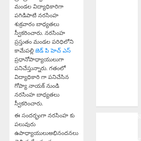
పోరాటమే
మండల విద్యాధికారిగా
కమ్యూనిస్టుల
పగిడిపాటి నరసింహ
జీవన విధానం సి
శుక్రవారం బాధ్యతలు
పి ఐ వరంగల్ జిల్లా
కార్యదర్శి కర్రే
స్వీకరించారు. నరసింహ
బిక్షపతి
ప్రస్తుతం మండల పరిధిలోని
Manyam
కామేపల్లి
జెడ్ పి హెచ్ ఎస్
Bandh : ఆగస్టు
ప్రధానోపాధ్యాయులుగా
8 రాష్ట్ర మన్యం
పనిచేస్తున్నారు. గతంలో
బంద్‌ను
విద్యాధికారి గా పనిచేసిన
జయప్రదం
గోప్యా నాయక్ నుండి
చేయండి:
నరసింహ బాధ్యతలు
ఆదివాసి గిరిజన
సంఘం పిలుపు
స్వీకరించారు.
ఈ సందర్భంగా నరసింహ కు
ANDHRAPRADES
పలువురు
BUSINESS
DEVOTIONAL
ఉపాధ్యాయులుఅభినందనలు
ENTERTAINMEN