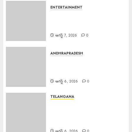
ENTERTAINMENT
Salman Khan : అస్సాం వరద
బాధితుల కోసం 500 ఇళ్లు నిర్మించి ఇస్తున్న
సల్మాన్ ఖాన్
ఆగస్ట్ 7, 2026
0
ANDHRAPRADESH
Young Woman Suicide : ఏపీలో
నీట్ శిక్షణ పొందుతున్న హైదరాబాద్
యువతి బలవన్మరణం
ఆగస్ట్ 6, 2026
0
TELANGANA
Karre Bikshapathi : ప్రజల
సమస్యలపై రాజీలేని పోరాటమే
కమ్యూనిస్టుల జీవన విధానం సి పి ఐ
వరంగల్ జిల్లా కార్యదర్శి కర్రే బిక్షపతి
ఆగస్ట్ 6, 2026
0