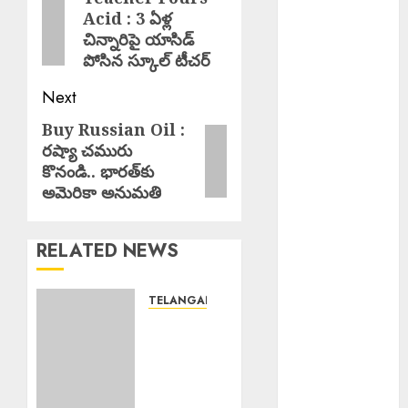
హైదరాబాద్
Acid : 3 ఏళ్ల
post:
యువతి
చిన్నారిపై యాసిడ్
బలవన్మరణం
పోసిన స్కూల్ టీచర్
Karre
Next
Bikshapathi :
ప్రజల సమస్యలపై
Buy Russian Oil :
Next
రాజీలేని
రష్యా చమురు
post:
పోరాటమే
కొనండి.. భారత్‌కు
కమ్యూనిస్టుల
అమెరికా అనుమతి
జీవన విధానం సి
పి ఐ వరంగల్ జిల్లా
RELATED NEWS
కార్యదర్శి కర్రే
బిక్షపతి
TELANGANA
Manyam
Karre
Bandh : ఆగస్టు
Bikshapathi
8 రాష్ట్ర మన్యం
: ప్రజల
బంద్‌ను
సమస్యలపై
జయప్రదం
రాజీలేని