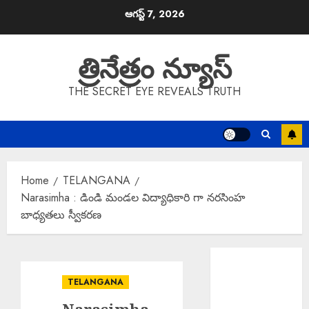
Skip
ఆగస్ట్ 7, 2026
to
content
త్రినేత్రం న్యూస్
THE SECRET EYE REVEALS TRUTH
Home
TELANGANA
Narasimha : డిండి మండల విద్యాధికారి గా నరసింహ
బాధ్యతలు స్వీకరణ
EPAPER
TRINETHRAM
TELANGANA
NEWS 07-08-
2026