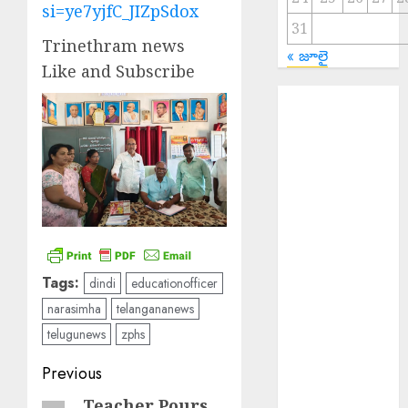
si=ye7yjfC_JIZpSdox
31
Trinethram news
« జూలై
Like and Subscribe
EPAPER
TRINETHRAM
NEWS 07-08-
2026
Salman Khan :
అస్సాం వరద
బాధితుల కోసం
500 ఇళ్లు నిర్మించి
ఇస్తున్న సల్మాన్
Tags:
dindi
educationofficer
ఖాన్
narasimha
telangananews
Young Woman
telugunews
zphs
Suicide : ఏపీలో
Post
నీట్ శిక్షణ
Previous
పొందుతున్న
navigation
Teacher Pours
Previous