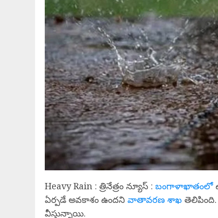
Heavy Rain : త్రినేత్రం న్యూస్ :
బంగాళాఖాతంలో
ఉ
ఏర్పడే అవకాశం ఉందని
వాతావరణ శాఖ
తెలిపింది.
వీస్తున్నాయి.