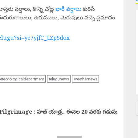
తరు వర్షాలు, కొన్ని చోట్ల
భారీ వర్షాలు
కురిసే
S
 ఈదురుగాలులు, ఉరుములు, మెరుపులు వచ్చే ప్రమాదం
ఇ
Y
lugu?si=ye7yjfC_JIZpSdox
K
క
బ
M
eteorologicaldepartment
telugunews
weathernews
P
త
Pilgrimage : హజ్ యాత్ర.. ఈనెల 20 వరకు గడువు