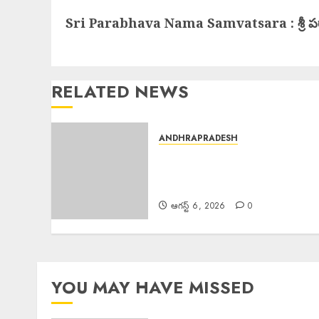
Next
Sri Parabhava Nama Samvatsara : శ్రీ 
post:
RELATED NEWS
ANDHRAPRADESH
Young Woman Suicide :
ఏపీలో నీట్ శిక్షణ పొందుతున్న
హైదరాబాద్ యువతి బలవన్మరణం
ఆగస్ట్ 6, 2026
0
YOU MAY HAVE MISSED