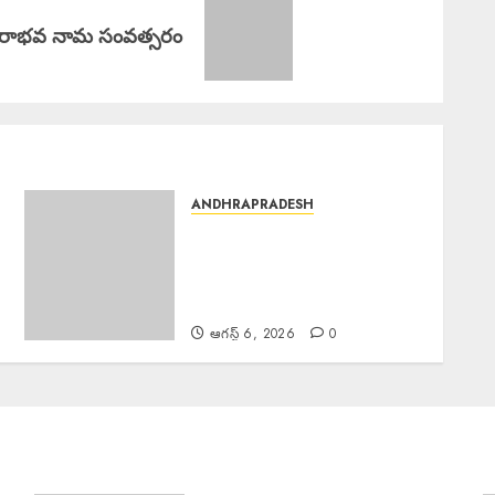
పరాభవ నామ సంవత్సరం
ANDHRAPRADESH
Manyam Bandh : ఆగస్టు 8
రాష్ట్ర మన్యం బంద్‌ను జయప్రదం
చేయండి: ఆదివాసి గిరిజన సంఘం
పిలుపు
ఆగస్ట్ 6, 2026
0