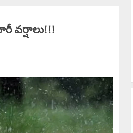
S
ఇ
Y
ీ వర్షాలు!!!
K
క
బ
M
P
త