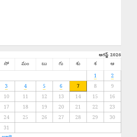
HISTORY
Hot Topics
INTERNATIONAL
NATIONAL
SPORTS
TELANGANA
ఆగస్ట్ 2026
సో
మం
బు
గు
శు
శ
ఆ
1
2
3
4
5
6
7
8
9
10
11
12
13
14
15
16
17
18
19
20
21
22
23
24
25
26
27
28
29
30
31
« జూలై