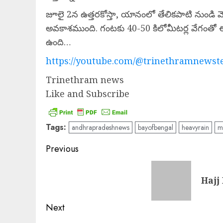
జూలై 2న ఉత్తరకోస్తా, యానంలో తేలికపాటి నుండి మోస్
అవకాశముంది. గంటకు 40-50 కిలోమీటర్ల వేగంతో
ఉంది…
https://youtube.com/@trinethramnewste
Trinethram news
Like and Subscribe
Tags:
andhrapradeshnews
bayofbengal
heavyrain
m
Post
Previous
navigation
Previous
Hajj 
post:
Next