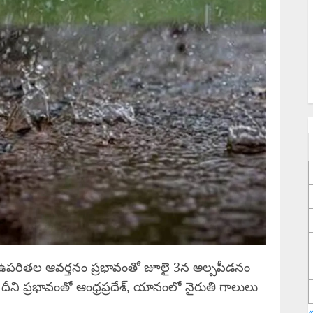
పరితల ఆవర్తనం ప్రభావంతో జూలై 3న అల్పపీడనం
 దీని ప్రభావంతో ఆంధ్రప్రదేశ్, యానంలో నైరుతి గాలులు