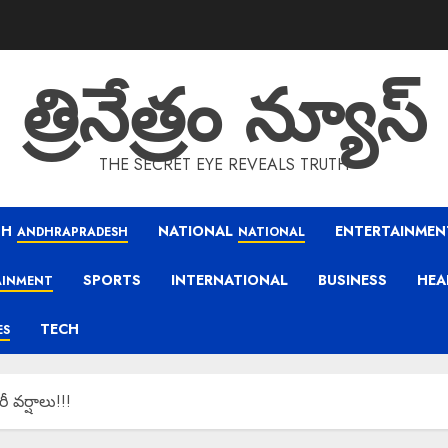
త్రినేత్రం న్యూస్
THE SECRET EYE REVEALS TRUTH
SH
NATIONAL
ENTERTAINMEN
ANDHRAPRADESH
NATIONAL
SPORTS
INTERNATIONAL
BUSINESS
HEA
AINMENT
TECH
ES
 వర్షాలు!!!