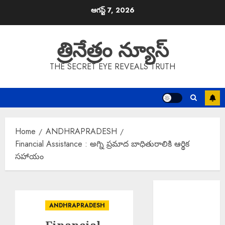
Skip
ఆగస్ట్ 7, 2026
to
content
త్రినేత్రం న్యూస్
THE SECRET EYE REVEALS TRUTH
Home
ANDHRAPRADESH
Financial Assistance : అగ్ని ప్రమాద బాధితురాలికి ఆర్థిక
సహాయం
Salman Khan :
అస్సాం వరద
ANDHRAPRADESH
బాధితుల కోసం
500 ఇళ్లు నిర్మించి