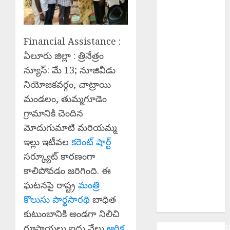
కార్యదర్శి కర్రే
బిక్షపతి
Manyam
Bandh : ఆగస్టు
Financial Assistance :
8 రాష్ట్ర మన్యం
ఏలూరు జిల్లా : త్రినేత్రం
బంద్‌ను
న్యూస్: మే 13; నూజివీడు
జయప్రదం
నియోజకవర్గం, చాట్రాయి
చేయండి:
మండలం, తుమ్మగూడెం
ఆదివాసి గిరిజన
గ్రామానికి చెందిన
సంఘం పిలుపు
మోదుగుమాటి మరియమ్మ
Police
Commissioner
ఇల్లు ఇటీవల
కరెంట్ షార్ట్
: బెల్లంపల్లి ఏసీపీ
సర్క్యూట్ కారణంగా
కార్యాలయాన్ని
కాలిపోవడం జరిగింది. ఈ
వార్షిక తనిఖీ చేసిన
ఘటనపై రాష్ట్ర
మంత్రి
పోలీస్ కమిషనర్
కొలుసు పార్థసారథి
బాధిత
అంబర్ కిశోర్ ఝా
కుటుంబానికి అండగా నిలిచి
రూపాయలు ఐదు వేలు
ఆర్థిక
ANDHRAPRADES