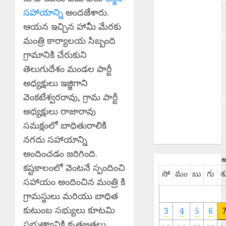
BUSINESS
సహాయాన్ని
అందజేశారు.
DEVOTIONAL
ఆయన ఇచ్చిన హామీ మేరకు
ENTERTAINMEN
మంత్రి కార్యాలయ సిబ్బంది
EPaper
గ్రామానికి చేరుకుని
HEALTH
తెలుగుదేశం మండల పార్టీ
HISTORY
అధ్యక్షులు ఇజ్జిగాని
Hot Topics
వెంకటేశ్వరరావు, గ్రామ పార్టీ
INTERNATIONA
అధ్యక్షులు రాజారావు
NATIONAL
SPORTS
సమక్షంలో బాధితురాలికి
TELANGANA
నగదు సహాయాన్ని
అందించడం జరిగింది.
ఆ
కష్టకాలంలో వెంటనే స్పందించి
సో
మం
బు
గు
శ
సహాయం అందించిన మంత్రి కి
గ్రామస్థులు మరియు బాధిత
కుటుంబ సభ్యులు కూటమి
3
4
5
6
ప్రభుత్వానికి కృతజ్ఞతలు