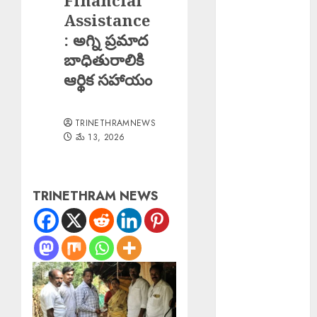
Financial
ఇస్తున్న సల్మాన్
Assistance
ఖాన్
: అగ్ని ప్రమాద
Young Woman
బాధితురాలికి
Suicide : ఏపీలో
ఆర్థిక సహాయం
నీట్ శిక్షణ
పొందుతున్న
హైదరాబాద్
TRINETHRAMNEWS
మే 13, 2026
యువతి
బలవన్మరణం
Karre
Bikshapathi :
TRINETHRAM NEWS
ప్రజల సమస్యలపై
రాజీలేని
పోరాటమే
కమ్యూనిస్టుల
జీవన విధానం సి
పి ఐ వరంగల్ జిల్లా