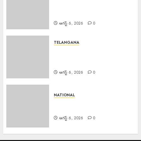
Manyam Bandh : ఆగస్టు 8 రాష్ట్ర
మన్యం బంద్‌ను జయప్రదం చేయండి:
ఆదివాసి గిరిజన సంఘం పిలుపు
ఆగస్ట్ 6, 2026
0
TELANGANA
Police Commissioner : బెల్లంపల్లి
ఏసీపీ కార్యాలయాన్ని వార్షిక తనిఖీ చేసిన
పోలీస్ కమిషనర్ అంబర్ కిశోర్ ఝా
ఆగస్ట్ 6, 2026
0
NATIONAL
Tribute Paid Jayashankar :
ఖనిలో ఘనంగా జయశంకర్ కు నివాళి
ఆగస్ట్ 6, 2026
0