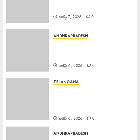
బాధితుల కోసం 500 ఇళ్లు నిర్మించి ఇస్తున్న
సల్మాన్ ఖాన్
ఆగస్ట్ 7, 2026
0
ANDHRAPRADESH
Young Woman Suicide : ఏపీలో
నీట్ శిక్షణ పొందుతున్న హైదరాబాద్
యువతి బలవన్మరణం
ఆగస్ట్ 6, 2026
0
TELANGANA
Karre Bikshapathi : ప్రజల
సమస్యలపై రాజీలేని పోరాటమే
కమ్యూనిస్టుల జీవన విధానం సి పి ఐ
వరంగల్ జిల్లా కార్యదర్శి కర్రే బిక్షపతి
ఆగస్ట్ 6, 2026
0
ANDHRAPRADESH