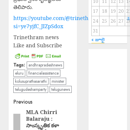
10
11
12
13
1
తెలిపారు.
17
18
19
20
2
https://youtube.com/@trinethramnewstelugu
24
25
26
27
2
si=ye7yjfC_JIZpSdox
31
Trinethram news
« జూలై
Like and Subscribe
Salman Khan :
అస్సాం వరద
Tags:
andhrapradeshnews
బాధితుల కోసం
eluru
financialassistance
500 ఇళ్లు నిర్మించి
kolusuprathasarathi
minister
ఇస్తున్న సల్మాన్
ఖాన్
telugudeshamparty
telugunews
Young Woman
Post
Previous
Suicide : ఏపీలో
navigation
నీట్ శిక్షణ
MLA Chirri
Previous
పొందుతున్న
Balaraju :
post:
సాంస్కృతిక కళా
హైదరాబాద్