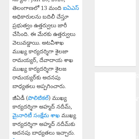
మేర వ్యాపించిన
తెలంగాణలో 13 మంది
ఐఏఎస్‌
రుతుపవన
మేఘాలు,
అధికారులను బదిలీ చేస్తూ
ఉపగ్రహ చిత్రాల
ప్రభుత్వం ఉత్తర్వులు జారీ
ద్వారా వెల్లడి
చేసింది. ఈ మేరకు ఉత్తర్వులు
EPAPER
వెలువడ్డాయి. అటవీశాఖ
TRINETHRAM
ముఖ్య కార్యదర్శిగా శైలజా
NEWS 07-08-
రామయ్యర్, దేవాదాయ శాఖ
2026
ముఖ్య కార్యదర్శిగా శైలజ
ANDHRAPRADES
రామయ్యర్‌కు అదనపు
BUSINESS
బాధ్యతలు అప్పగించారు.
DEVOTIONAL
జీఏడీ (
పొలిటికల్
) ముఖ్య
ENTERTAINMEN
కార్యదర్శిగా అహ్మద్ నదీమ్,
EPaper
మైనారిటీ సంక్షేమ శాఖ
ముఖ్య
HEALTH
HISTORY
కార్యదర్శిగా అహ్మద్ నదీమ్‌కు
Hot Topics
అదనపు బాధ్యతలు ఇచ్చారు.
INTERNATIONA