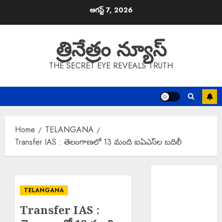
Skip
ఆగస్ట్ 7, 2026
to
content
త్రినేత్రం న్యూస్
THE SECRET EYE REVEALS TRUTH
Home
TELANGANA
Transfer IAS : తెలంగాణలో 13 మంది ఐఏఎస్‌ల బదిలీ
Bizarre
Incident :
TELANGANA
గుజరాత్‌లో వింత
Transfer IAS :
ఘటన.. బావిలో
అలల్లా ఊగుతున్న