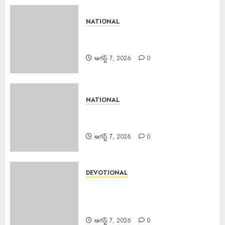
NATIONAL
Bizarre Incident : గుజరాత్‌లో వింత
ఘటన.. బావిలో అలల్లా ఊగుతున్న నీరు!
ఆగస్ట్ 7, 2026
0
NATIONAL
Rainfall : శుక్రవారం తెలుగు రాష్ట్రాల్లోని
ఈ ప్రాంతాల్లో వర్షాలు..
ఆగస్ట్ 7, 2026
0
DEVOTIONAL
Sri Parabhava Nama
Samvatsara :శ్రీ పరాభవ నామ
సంవత్సరం
ఆగస్ట్ 7, 2026
0