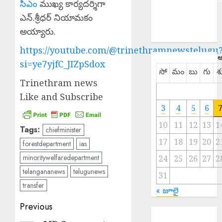
సీఎం
ముఖ్య కార్యదర్శిగా
NATIONAL
ఎన్.శ్రీధర్ నియామకం
SPORTS
అయ్యారు.
TELANGANA
https://youtube.com/@trinethramnewstelugu
ఆ
si=ye7yjfC_JIZpSdox
సో
మం
బు
గు
శ
Trinethram news
Like and Subscribe
3
4
5
6
10
11
12
13
1
Tags:
chiefminister
17
18
19
20
2
forestdepartment
ias
minoritywelfaredepartment
24
25
26
27
2
telangananews
telugunews
31
transfer
« జూలై
Post
Previous
Bizarre