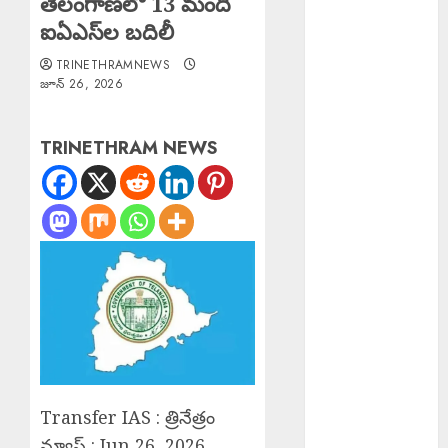
తెలంగాణలో 13 మంది
నీరు!
ఐఏఎస్‌ల బదిలీ
Rainfall :
TRINETHRAMNEWS
శుక్రవారం తెలుగు
జూన్ 26, 2026
రాష్ట్రాల్లోని ఈ
ప్రాంతాల్లో
TRINETHRAM NEWS
వర్షాలు..
Sri Parabhava
Nama
Samvatsara :శ్రీ
పరాభవ నామ
సంవత్సరం
Satellite
Images
Monsoon
Clouds : చైనా
నుంచి భారత్
Transfer IAS : త్రినేత్రం
వరకు 3500 కి.మీ
న్యూస్ : Jun 26, 2026,