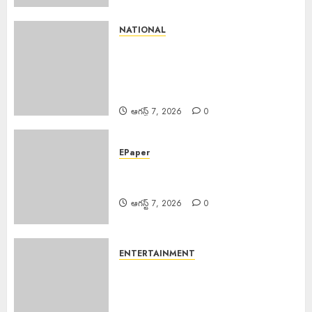
NATIONAL
Satellite Images Monsoon
Clouds : చైనా నుంచి భారత్ వరకు
3500 కి.మీ మేర వ్యాపించిన రుతుపవన
మేఘాలు, ఉపగ్రహ చిత్రాల ద్వారా వెల్లడి
ఆగస్ట్ 7, 2026
0
EPaper
EPAPER TRINETHRAM NEWS
07-08-2026
ఆగస్ట్ 7, 2026
0
ENTERTAINMENT
Salman Khan : అస్సాం వరద
బాధితుల కోసం 500 ఇళ్లు నిర్మించి ఇస్తున్న
సల్మాన్ ఖాన్