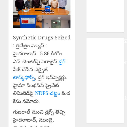
nt : ఫీజు
రీయింబర్స్‌మెంట్,
స్కాలర్‌షిప్
నిధులను వెంటనే
విడుదల చేయాలి
Synthetic Drugs Seized
ANDHRAPRADES
: త్రినేత్రం న్యూస్ :
BUSINESS
హైదరాబాద్ : 5.86 కిలోల
DEVOTIONAL
ఎన్-బెంజిల్‌పై పెరాజైన్
డ్రగ్
ENTERTAINMEN
సీజ్ చేసిన ఎక్సైజ్
EPaper
HEALTH
టాస్క్‌ఫోర్స్
, డ్రగ్ ఇన్‌స్పెక్టర్లు.
HISTORY
హైమా సింథసిస్ ప్రైవేట్
Hot Topics
లిమిటెడ్‌పై
NDPS చట్టం
కింద
INTERNATIONA
కేసు నమోదు.
NATIONAL
గుజరాత్ నుంచి డ్రగ్స్ తెచ్చి
SPORTS
TELANGANA
హైదరాబాద్, ముంబై,