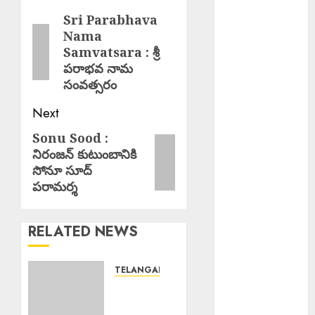
: సైబర్ నేరాలపై
navigation
Sri Parabhava
Previous
అప్రమత్తంగా
Nama
post:
ఉండాలి
Samvatsara : శ్రీ
SFI : హలో
పరాభవ నామ
విద్యార్థి – చలో
సంవత్సరం
హైదరాబాద్ కు
తరలి వెళ్లిన
Next
ఎస్ఎఫ్ఐ
Sonu Sood :
Next
నాయకత్వం
నిరంజన్ కుటుంబానికి
post:
MLA Balu
సోనూ సూద్
Naik : గిరిజన
పరామర్శ
ప్రాంతాల అభివృద్ధి
కి రాష్ట్ర ప్రభుత్వం
RELATED NEWS
ప్రత్యేక ప్రాధాన్యత.
Fee
Reimburseme
TELANGANA
nt : ఫీజు
White
Ration
రీయింబర్స్‌మెంట్,