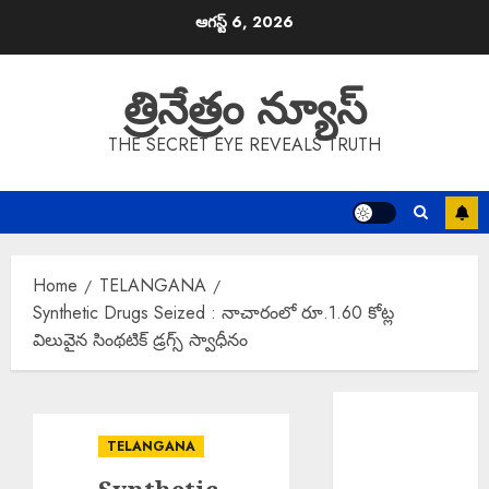
Skip
ఆగస్ట్ 6, 2026
to
content
త్రినేత్రం న్యూస్
THE SECRET EYE REVEALS TRUTH
Home
TELANGANA
Synthetic Drugs Seized : నాచారంలో రూ.1.60 కోట్ల
విలువైన సింథటిక్ డ్రగ్స్ స్వాధీనం
White Ration
Cards : ఆగస్టు
TELANGANA
15 నుంచి తెల్ల
రేషన్ కార్డుల జారీ