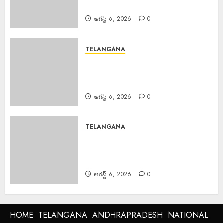
ప్రాధాన్యత.
ఆగస్ట్ 6, 2026
0
TELANGANA
Fee Reimbursement : ఫీజు
రీయింబర్స్‌మెంట్, స్కాలర్‌షిప్ నిధులను
వెంటనే విడుదల చేయాలి
ఆగస్ట్ 6, 2026
0
TELANGANA
Acharya Jayashankar Jayanti :
డిండి మండల కేంద్రం లో ఆచార్య
జయశంకర్ జయంతి.
ఆగస్ట్ 6, 2026
0
HOME
TELANGANA
ANDHRAPRADESH
NATIONAL