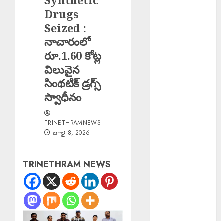
Synthetic
CI Mohammed
Drugs
: సైబర్ నేరాలపై
Seized :
అప్రమత్తంగా
నాచారంలో
ఉండాలి
రూ.1.60 కోట్ల
SFI : హలో
విలువైన
విద్యార్థి – చలో
సింథటిక్ డ్రగ్స్
హైదరాబాద్ కు
స్వాధీనం
తరలి వెళ్లిన
ఎస్ఎఫ్ఐ
నాయకత్వం
TRINETHRAMNEWS
జూలై 8, 2026
MLA Balu
Naik : గిరిజన
ప్రాంతాల అభివృద్ధి
TRINETHRAM NEWS
కి రాష్ట్ర ప్రభుత్వం
ప్రత్యేక ప్రాధాన్యత.
Fee
Reimburseme