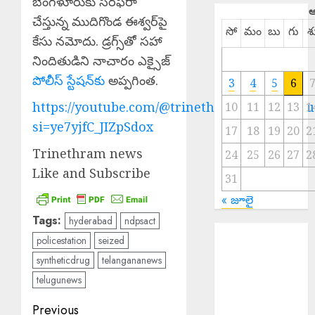
బెంగళూరుకు సరఫరా
ఆ
చేస్తున్న ముదిగొండ ఈశ్వర్‌పై
సో
మం
బు
గు
శ
కేసు నమోదు. డ్రగ్స్‌తో సహా
నిందితుడిని నాచారం ఎక్సైజ్
పోలీస్ స్టేషన్‌కు
అప్పగింత.
3
4
5
6
https://youtube.com/@trinethramnewstelugu
10
11
12
13
1
si=ye7yjfC_JIZpSdox
17
18
19
20
2
Trinethram news
24
25
26
27
2
Like and Subscribe
31
« జూలై
Tags:
hyderabad
ndpsact
White Ration
policestation
seized
Cards : ఆగస్టు
syntheticdrug
telangananews
15 నుంచి తెల్ల
telugunews
రేషన్ కార్డుల జారీ
CI Mohammed
Post
Previous