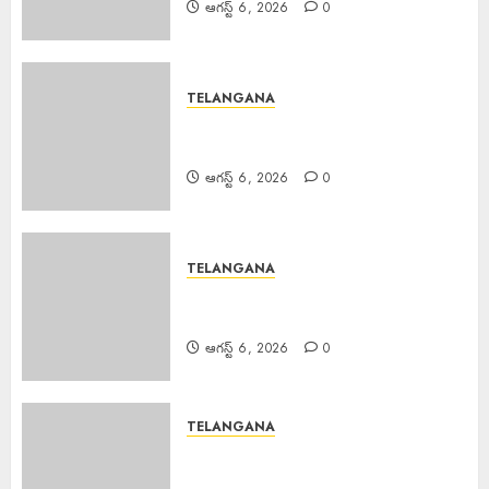
ఆగస్ట్ 6, 2026
0
TELANGANA
CI Mohammed : సైబర్ నేరాలపై
అప్రమత్తంగా ఉండాలి
ఆగస్ట్ 6, 2026
0
TELANGANA
SFI : హలో విద్యార్థి – చలో హైదరాబాద్ కు
తరలి వెళ్లిన ఎస్ఎఫ్ఐ నాయకత్వం
ఆగస్ట్ 6, 2026
0
TELANGANA
MLA Balu Naik : గిరిజన ప్రాంతాల
అభివృద్ధి కి రాష్ట్ర ప్రభుత్వం ప్రత్యేక