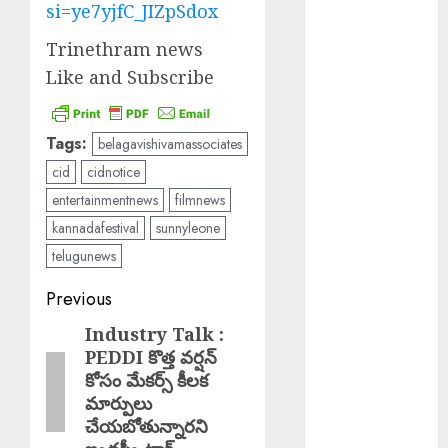
Cultivation
si=ye7yjfC_JIZpSdox
Essential : పంట
Trinethram news
నష్టాలు
Like and Subscribe
తగ్గించాలంటే
శాస్త్రీయ సాగు
అవసరం
Tags:
belagavishivamassociates
Good News :
cid
cidnotice
బోనాల పండుగ
entertainmentnews
filmnews
వేళ గుడ్‌న్యూస్
kannadafestival
sunnyleone
TB Awareness
: యూపీహెచ్‌సీ
telugunews
జగద్గిరిగుట్టలో టీబీ
Post
Previous
నిర్మూలనకు
navigation
అవగాహన,
Industry Talk :
Previous
స్క్రీనింగ్
PEDDI కొత్త వర్షన్
post:
కోసం మేకర్స్ కీలక
కార్యక్రమం
మార్పులు
Teaching
చేయబోతున్నారని
Profession