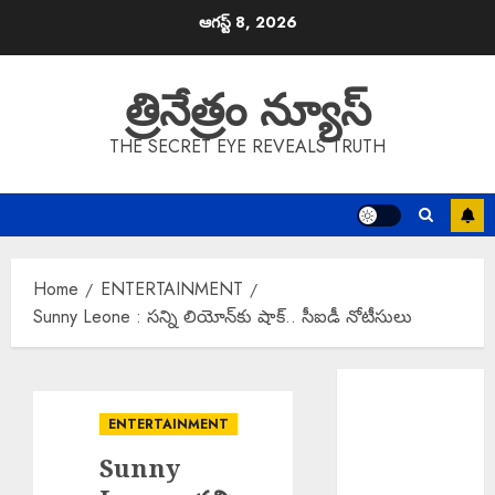
Skip
ఆగస్ట్ 8, 2026
to
content
త్రినేత్రం న్యూస్
THE SECRET EYE REVEALS TRUTH
Home
ENTERTAINMENT
Sunny Leone : సన్ని లియోన్‌కు షాక్.. సీఐడీ నోటీసులు
Scientific
Cultivation
ENTERTAINMENT
Essential : పంట
Sunny
నష్టాలు
తగ్గించాలంటే