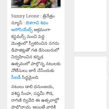
ఎంతో
పవిత్రమైనది.
Education
Sunny Leone : త్రినేత్రం
Powerful Tool
న్యూస్ :
బెళగావి శివం
: విద్యే ఆదివాసీ
అసోసియేట్స్‌
అక్రమంగా
సమాజ
కస్టమర్స్ నుంచి పెద్ద
అభ్యున్నతికి
బలమైన
మొత్తంలో స్వీకరించిన నగదు
ఆయుధం.
డిపాజిట్లతో గత డిసెంబరులో
నిర్వహించిన కన్నడ
ANDHRAPRADES
ఉత్సవంలో పాల్గొన్న నటులకు
BUSINESS
నోటీసులు జారీ చేసేందుకు
DEVOTIONAL
సీఐడీ
సిద్ధమైంది.
ENTERTAINMEN
EPaper
నటులు డాలి ధనుంజయ,
HEALTH
వశిష్ఠ సింహ, సప్తమీ గౌడ,
HISTORY
రాగిణి ద్వివేది ఈ ఉత్సవాల్లో
Hot Topics
పాల్గొన్నారు. అయితే వారికి
INTERNATIONA