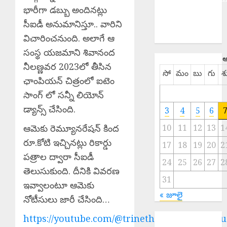
భారీగా డబ్బు అందినట్లు
NATIONAL
సీఐడీ అనుమానిస్తూ.. వారిని
SPORTS
TELANGANA
విచారించనుంది. అలాగే ఆ
సంస్థ యజమాని శివానంద
ఆ
నీలణ్ణవర 2023లో తీసిన
సో
మం
బు
గు
శ
ఛాంపియన్‌ చిత్రంలో ఐటెం
సాంగ్ లో సన్నీ లియోన్
డ్యాన్స్ చేసింది.
3
4
5
6
ఆమెకు రెమ్యూనరేషన్ కింద
10
11
12
13
1
రూ.కోటి ఇచ్చినట్లు రికార్డు
17
18
19
20
2
పత్రాల ద్వారా సీఐడీ
24
25
26
27
2
తెలుసుకుంది. దీనికి వివరణ
31
ఇవ్వాలంటూ ఆమెకు
« జూలై
నోటీసులు జారీ చేసింది…
Scientific
https://youtube.com/@trinethramnewstelugu