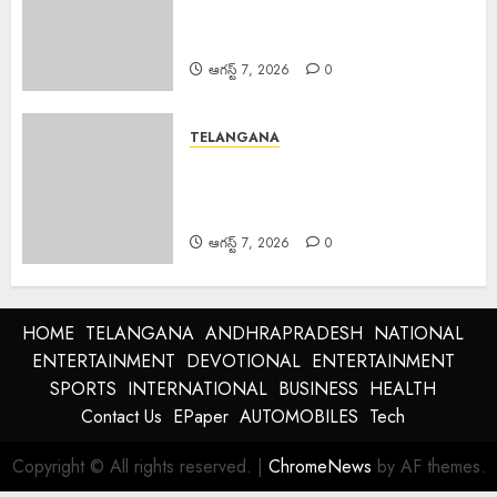
ఆదివాసీ సమాజ అభ్యున్నతికి బలమైన
ఆయుధం.
ఆగస్ట్ 7, 2026
0
TELANGANA
Felicitation Palle Nageswara
Rao : హైకోర్టు పబ్లిక్ ప్రాసిక్యూటర్ పల్లె
నాగేశ్వర రావు సన్మానం.
ఆగస్ట్ 7, 2026
0
HOME
TELANGANA
ANDHRAPRADESH
NATIONAL
ENTERTAINMENT
DEVOTIONAL
ENTERTAINMENT
SPORTS
INTERNATIONAL
BUSINESS
HEALTH
Contact Us
EPaper
AUTOMOBILES
Tech
Copyright © All rights reserved.
|
ChromeNews
by AF themes.