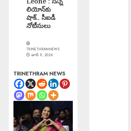
Leone : సన్ని
శాస్త్రీయ సాగు
లియోన్‌కు
అవసరం
షాక్.. సీఐడీ
Good News :
నోటీసులు
బోనాల పండుగ
వేళ గుడ్‌న్యూస్
TB Awareness
TRINETHRAMNEWS
: యూపీహెచ్‌సీ
జూన్ 9, 2026
జగద్గిరిగుట్టలో టీబీ
నిర్మూలనకు
అవగాహన,
TRINETHRAM NEWS
స్క్రీనింగ్
కార్యక్రమం
Teaching
Profession
Sacred :
సమాజంలో
ఉపాధ్యాయ వృత్తి