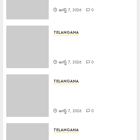
గుడ్‌న్యూస్
ఆగస్ట్ 7, 2026
0
TELANGANA
TB Awareness : యూపీహెచ్‌సీ
జగద్గిరిగుట్టలో టీబీ నిర్మూలనకు
అవగాహన, స్క్రీనింగ్ కార్యక్రమం
ఆగస్ట్ 7, 2026
0
TELANGANA
Teaching Profession Sacred :
సమాజంలో ఉపాధ్యాయ వృత్తి ఎంతో
పవిత్రమైనది.
ఆగస్ట్ 7, 2026
0
TELANGANA
Education Powerful Tool : విద్యే