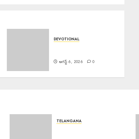
DEVOTIONAL
Sri Parabhava Year : శ్రీ
పరాభవ సంవత్సరం
ఆగస్ట్ 6, 2026
0
TELANGANA
Rs. 2000 Fine : సరైన టికెట్
లేకుండా రిజర్వేషన్ కోచ్లోకి వెళ్తే