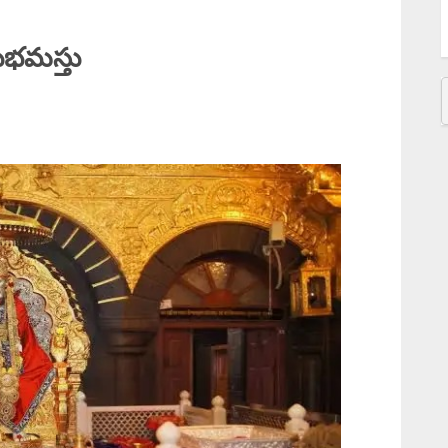
M
F
ుభమస్తు