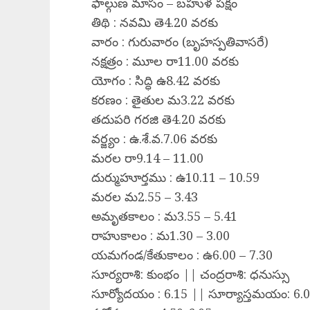
ఫాల్గుణ మాసం – బహుళ పక్షం
తిథి : నవమి తె4.20 వరకు
వారం : గురువారం (బృహస్పతివాసరే)
నక్షత్రం : మూల రా11.00 వరకు
యోగం : సిద్ధి ఉ8.42 వరకు
కరణం : తైతుల మ3.22 వరకు
తదుపరి గరజి తె4.20 వరకు
వర్జ్యం : ఉ.శే.వ.7.06 వరకు
మరల రా9.14 – 11.00
దుర్ముహూర్తము : ఉ10.11 – 10.59
మరల మ2.55 – 3.43
అమృతకాలం : మ3.55 – 5.41
రాహుకాలం : మ1.30 – 3.00
యమగండ/కేతుకాలం : ఉ6.00 – 7.30
సూర్యరాశి: కుంభం || చంద్రరాశి: ధనుస్సు
సూర్యోదయం : 6.15 || సూర్యాస్తమయం: 6.