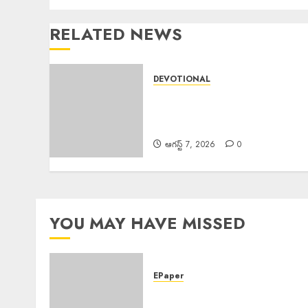
RELATED NEWS
DEVOTIONAL
Sri Parabhava Nama
Samvatsara :శ్రీ పరాభవ నామ
సంవత్సరం
ఆగస్ట్ 7, 2026
0
YOU MAY HAVE MISSED
EPaper
EPAPER TRINETHRAM