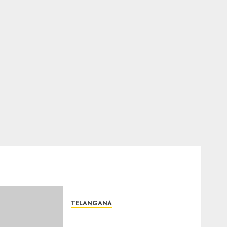
TELANGANA
Major Fire : బంజారాహిల్స్‌లో భారీ