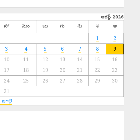
TELANGANA
ఆగస్ట్ 2026
సో
మం
బు
గు
శు
శ
ఆ
1
2
3
4
5
6
7
8
9
10
11
12
13
14
15
16
17
18
19
20
21
22
23
24
25
26
27
28
29
30
31
« జూలై
EPAPER TRINETHRAM NEWS 09-08-2026
s. 2000 Fine : సరైన టికెట్ లేకుండా రిజర్వేషన్ కోచ్లోకి వెళ్తే
ూ.2వేలు ఫైన్!
ajor Fire : బంజారాహిల్స్‌లో భారీ అగ్నిప్రమాదం.