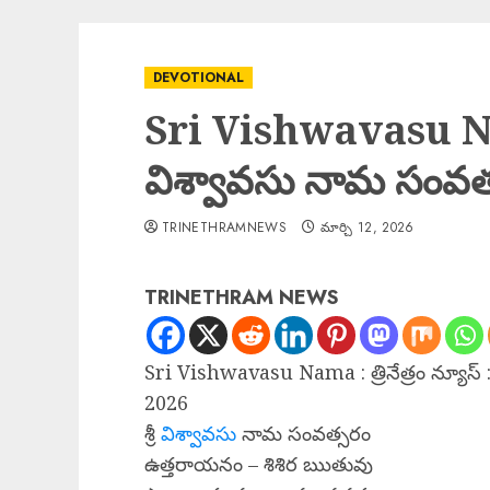
DEVOTIONAL
Sri Vishwavasu Nam
విశ్వావసు నామ సంవత
TRINETHRAMNEWS
మార్చి 12, 2026
TRINETHRAM NEWS
Sri Vishwavasu Nama : త్రినేత్రం న్యూస్ :
2026
శ్రీ
విశ్వావసు
నామ సంవత్సరం
ఉత్తరాయనం – శిశిర ఋతువు