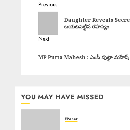
Post
Previous
navigation
Previous
Daughter Reveals Secret :
post:
బయటపెట్టిన రహస్యం
Next
Next
MP Putta Mahesh : ఎంపీ పుట్టా మహేష్ కుమా
post:
YOU MAY HAVE MISSED
EPaper
EPAPER TRINETHRAM