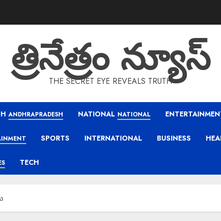
త్రినేత్రం న్యూస్
THE SECRET EYE REVEALS TRUTH
SH
NATIONAL
ENTERTAINMEN
ANDHRAPRADESH
NATIONAL
SPORTS
INTERNATIONAL
BUSINESS
HEA
AINMENT
TECH
ES
లు