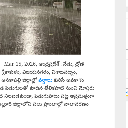
Mar 15, 2026, ఆంధ్రప్రదేశ్ : నేడు, ద్రోణి
ి శ్రీకాకుళం, విజయనగరం, విశాఖపట్నం,
కాపల్లి జిల్లాల్లో
వర్షాలు
కురిసే అవకాశం
 పిడుగులతో కూడిన తేలికపాటి నుంచి మోస్తరు
ింద నిలబడకుండా, పిడుగుపాటు పట్ల అప్రమత్తంగా
అల్లూరి జిల్లాలోని పలు ప్రాంతాల్లో వాతావరణం
R
ర
M