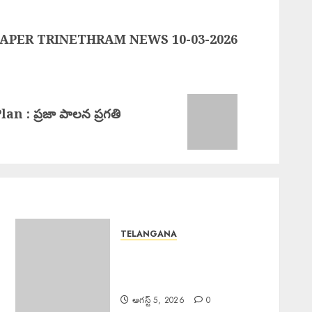
APER TRINETHRAM NEWS 10-03-2026
 : ప్రజా పాలన ప్రగతి
TELANGANA
Punya Kshetra Darsini :
దేవరకొండ ఆర్ టీ సి డిపో ఆధ్వర్యంలో
“” పుణ్యక్షేత్ర దర్శిని”
ఆగస్ట్ 5, 2026
0