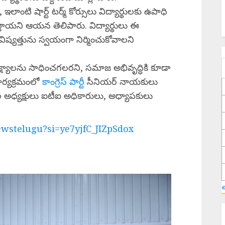
ంటి షార్ట్ టర్మ్ కోర్సులు విద్యార్థులకు ఉపాధి
స్తాయని ఆయన తెలిపారు. విద్యార్థులు ఈ
్యత్తును స్వయంగా నిర్మించుకోవాలని
ష్యాలను సాధించగలరని, సమాజ అభివృద్ధికి కూడా
ార్యక్రమంలో
కాంగ్రెస్ పార్టీ
సీనియర్ నాయకులు
ాగాల అధ్యక్షులు ఐటీఐ అధికారులు, అధ్యాపకులు
wstelugu?si=ye7yjfC_JIZpSdox
బ