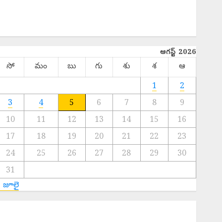
NATIONAL
SPORTS
TELANGANA
ఆగస్ట్ 2026
సో
మం
బు
గు
శు
శ
ఆ
1
2
3
4
5
6
7
8
9
10
11
12
13
14
15
16
17
18
19
20
21
22
23
24
25
26
27
28
29
30
31
« జూలై
Mahesh Babu Nephew : కొరియన్ అమ్మాయితో మహేష్
ాబు మేనల్లుడి నిశ్చితార్థం