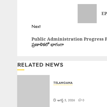
navigation
Previous
EP
post:
Next
Next
Public Administration Progress Plan
post:
ప్రణాళికలో భాగంగా
RELATED NEWS
TELANGANA
PDS Rice Seized : 30,క్వింటాళ్ల
పీ డీ ఎస్ బియ్యం పట్టివేత.
ఆగస్ట్ 5, 2026
0