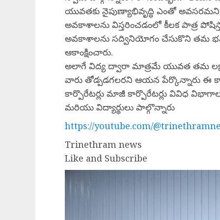
యువతకు నైపుణ్యాభివృద్ధి ఎంతో అవసరమని, ఇలా
అవకాశాలను విస్తరించడంలో కీలక పాత్ర పోషి
అవకాశాలను సద్వినియోగం చేసుకొని తమ భవిష
ఆకాంక్షించారు.
అలాగే విద్య ద్వారా మాత్రమే యువత తమ లక్
వారు తోడ్పడగలరని ఆయన పేర్కొన్నారు ఈ క
కార్పొరేటర్లు మాజీ కార్పొరేటర్లు వివిధ విభ
మరియు విద్యార్థులు పాల్గొన్నారు
https://youtube.com/@trinethramne
Trinethram news
Like and Subscribe