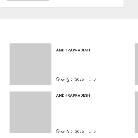
ANDHRAPRADESH
Newborns Fed Colostrum :
పుట్టబోయే బిడ్డకు ముర్రిపాలు తప్పక
పట్టించాలి
ఆగస్ట్ 5, 2026
0
ANDHRAPRADESH
Balavarigudem Path
్
Development : 20 ఏళ్ల నిరీక్షణకు
ముగింపు, అభివృద్ధి బాటలో
బలవారిగూడెం
ఆగస్ట్ 5, 2026
0