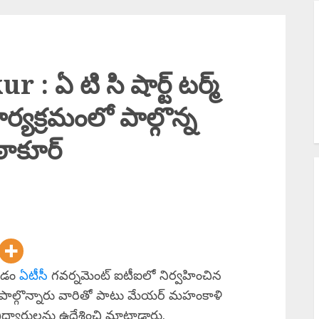
బ
N
త
ఏ టి సి షార్ట్ టర్మ్
P
ార్యక్రమంలో పాల్గొన్న
B
మ
 ఠాకూర్
ుండం
ఏటీసీ
గవర్నమెంట్ ఐటీఐలో నిర్వహించిన
మంలో పాల్గొన్నారు వారితో పాటు మేయర్ మహంకాళి
యార్థులను ఉద్దేశించి మాట్లాడారు.