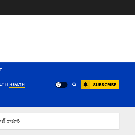
T
LTH
SUBSCRIBE
HEALTH
రాజ్ ఠాకూర్