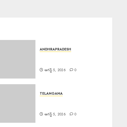
ANDHRAPRADESH
Pawan : క్యాబినెట్ లో అందగాడు
పవన్.
ఆగస్ట్ 5, 2026
0
TELANGANA
PDS Rice Seized : 30,క్వింటాళ్ల పీ
డీ ఎస్ బియ్యం పట్టివేత.
ఆగస్ట్ 5, 2026
0