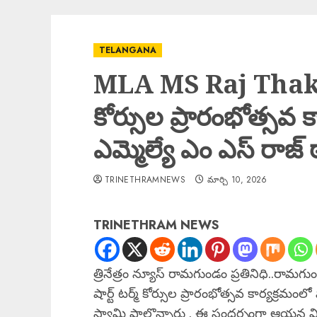
TELANGANA
MLA MS Raj Thakur : 
కోర్సుల ప్రారంభోత్సవ క
ఎమ్మెల్యే ఎం ఎస్ రాజ్
TRINETHRAMNEWS
మార్చి 10, 2026
TRINETHRAM NEWS
త్రినేత్రం న్యూస్ రామగుండం ప్రతినిధి..రామగ
షార్ట్ టర్మ్ కోర్సుల ప్రారంభోత్సవ కార్యక్ర
స్వామి పాల్గొన్నారు . ఈ సందర్భంగా ఆయన విద్