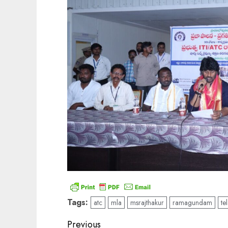
Tags:
atc
mla
msrajthakur
ramagundam
te
Post
Previous