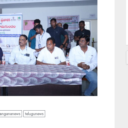
N
త
P
B
మ
langananews
telugunews