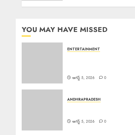
YOU MAY HAVE MISSED
ENTERTAINMENT
Mahesh Babu Nephew :
కొరియన్ అమ్మాయితో మహేష్ బాబు
మేనల్లుడి నిశ్చితార్థం
ఆగస్ట్ 5, 2026
0
ANDHRAPRADESH
Minister Atchannaidu : జగన
కు మంత్రి బహిరంగ సవాల్
ఆగస్ట్ 5, 2026
0