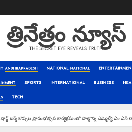
త్రినేత్రం న్యూస్
THE SECRET EYE REVEALS TRUTH
SH
NATIONAL
ENTERTAINMEN
ANDHRAPRADESH
NATIONAL
SPORTS
INTERNATIONAL
BUSINESS
HEA
AINMENT
TECH
ES
్ట్ టర్మ్ కోర్సుల ప్రారంభోత్సవ కార్యక్రమంలో పాల్గొన్న ఎమ్మెల్యే ఎం ఎస్ 