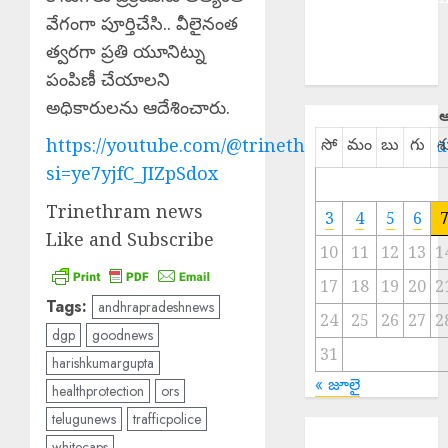
NATIONAL
వేగంగా పూర్తిచేసి.. వీలైనంత
SPORTS
త్వరగా ప్రతి యూనిట్ను
TELANGANA
పంపిణీ చేయాలని
అధికారులను ఆదేశించారు.
ఆ
సో
మం
బు
గు
శ
https://youtube.com/@trinethramnewstelugu
si=ye7yjfC_JIZpSdox
Trinethram news
3
4
5
6
Like and Subscribe
10
11
12
13
1
17
18
19
20
2
Tags:
andhrapradeshnews
24
25
26
27
2
dgp
goodnews
31
harishkumargupta
« జూలై
healthprotection
ors
telugunews
trafficpolice
Scientific
whitecaps