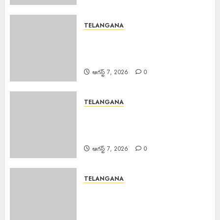
TELANGANA
Teaching Profession Sacred :
సమాజంలో ఉపాధ్యాయ వృత్తి ఎంతో
పవిత్రమైనది.
ఆగస్ట్ 7, 2026
0
TELANGANA
Education Powerful Tool : విద్యే
ఆదివాసీ సమాజ అభ్యున్నతికి బలమైన
ఆయుధం.
ఆగస్ట్ 7, 2026
0
TELANGANA
Felicitation Palle Nageswara
Rao : హైకోర్టు పబ్లిక్ ప్రాసిక్యూటర్ పల్లె
నాగేశ్వర రావు సన్మానం.