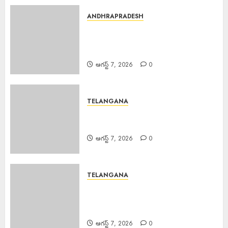
ANDHRAPRADESH
Scientific Cultivation
Essential : పంట నష్టాలు తగ్గించాలంటే
శాస్త్రీయ సాగు అవసరం
ఆగస్ట్ 7, 2026
0
TELANGANA
Good News : బోనాల పండుగ వేళ
గుడ్‌న్యూస్
ఆగస్ట్ 7, 2026
0
TELANGANA
TB Awareness : యూపీహెచ్‌సీ
జగద్గిరిగుట్టలో టీబీ నిర్మూలనకు
అవగాహన, స్క్రీనింగ్ కార్యక్రమం
ఆగస్ట్ 7, 2026
0