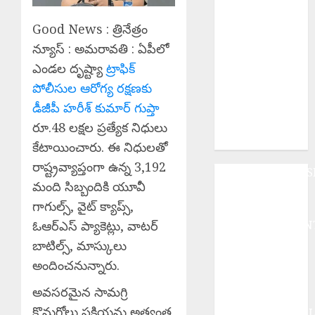
ఎంతో
పవిత్రమైనది.
Good News : త్రినేత్రం
Education
న్యూస్ : అమరావతి : ఏపీలో
Powerful Tool
ఎండల దృష్ట్యా
ట్రాఫిక్
: విద్యే ఆదివాసీ
పోలీసుల
ఆరోగ్య రక్షణకు
సమాజ
అభ్యున్నతికి
డీజీపీ హరీశ్ కుమార్ గుప్తా
బలమైన
రూ.48 లక్షల ప్రత్యేక నిధులు
ఆయుధం.
కేటాయించారు. ఈ నిధులతో
రాష్ట్రవ్యాప్తంగా ఉన్న 3,192
ANDHRAPRADES
మంది సిబ్బందికి యూవీ
BUSINESS
గాగుల్స్, వైట్ క్యాప్స్,
DEVOTIONAL
ENTERTAINMEN
ఓఆర్ఎస్ ప్యాకెట్లు, వాటర్
EPaper
బాటిల్స్, మాస్కులు
HEALTH
అందించనున్నారు.
HISTORY
అవసరమైన సామగ్రి
Hot Topics
కొనుగోలు ప్రక్రియను అత్యంత
INTERNATIONA