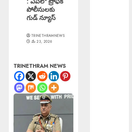
: ఏపీలో ట్రాఫిక్
శాస్త్రీయ సాగు
పోలీసులకు
అవసరం
గుడ్ న్యూస్
Good News :
బోనాల పండుగ
TRINETHRAMNEWS
వేళ గుడ్‌న్యూస్
మే 23, 2026
TB Awareness
: యూపీహెచ్‌సీ
జగద్గిరిగుట్టలో టీబీ
TRINETHRAM NEWS
నిర్మూలనకు
అవగాహన,
స్క్రీనింగ్
కార్యక్రమం
Teaching
Profession
Sacred :
సమాజంలో
ఉపాధ్యాయ వృత్తి