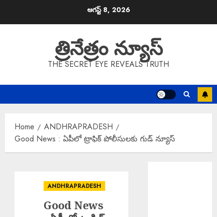
Skip
ఆగస్ట్ 8, 2026
to
content
త్రినేత్రం న్యూస్
THE SECRET EYE REVEALS TRUTH
Home
ANDHRAPRADESH
Good News : ఏపీలో ట్రాఫిక్ పోలీసులకు గుడ్ న్యూస్
Scientific
Cultivation
ANDHRAPRADESH
Essential : పంట
Good News
నష్టాలు
తగ్గించాలంటే