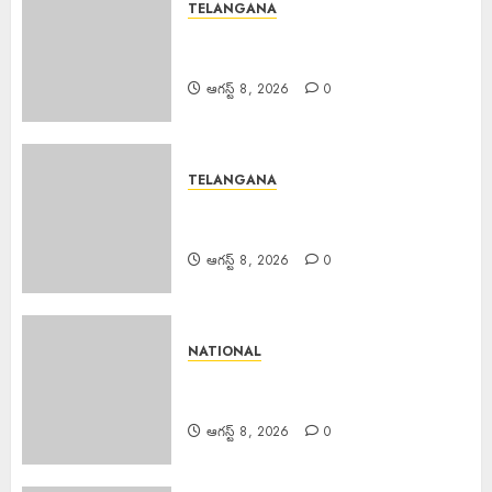
TELANGANA
Rs. 2000 Fine : సరైన టికెట్ లేకుండా
రిజర్వేషన్ కోచ్లోకి వెళ్తే రూ.2వేలు ఫైన్!
ఆగస్ట్ 8, 2026
0
TELANGANA
Major Fire : బంజారాహిల్స్‌లో భారీ
అగ్నిప్రమాదం.
ఆగస్ట్ 8, 2026
0
NATIONAL
Major Fire : జమ్మూకశ్మీర్‌లో భారీ
అగ్నిప్రమాదం..
ఆగస్ట్ 8, 2026
0