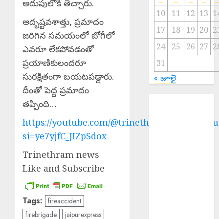
అదుపులోకి తెచ్చారు.
10
11
12
13
1
అదృష్టవశాత్తు, ప్రమాదం
17
18
19
20
2
జరిగిన సమయంలో బోగీలో
24
25
26
27
2
ఎవరూ లేకపోవడంతో
ప్రయాణికులందరూ
31
సురక్షితంగా బయటపడ్డారు.
« జూలై
దీంతో పెద్ద ప్రమాదం
Rs. 2000 Fine :
తప్పింది…
సరైన టికెట్
https://youtube.com/@trinethramnewstelugu
లేకుండా రిజర్వేషన్
si=ye7yjfC_JIZpSdox
కోచ్లోకి వెళ్తే
రూ.2వేలు ఫైన్!
Trinethram news
Major Fire :
Like and Subscribe
బంజారాహిల్స్‌లో
భారీ
అగ్నిప్రమాదం.
Tags:
fireaccident
Major Fire :
firebrigade
jaipurexpress