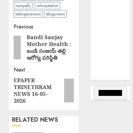
జమ్మూకశ్మీర్‌లో
nampally
railwaystation
భారీ
telangananews
telugunews
అగ్నిప్రమాదం..
Fake Currency
Post
Previous
Racket : ఇన్‌స్టా
navigation
Bandi Sanjay
Previous
రీల్ చూసి నకిలీ
Mother Health :
post:
నోట్ల దందా
బండి సంజయ్ తల్లి
Bus Overturns
ఆరోగ్య పరిస్థితి
: మలుపు వద్ద
అదుపుతప్పి
Next
బస్సు బోల్తా
EPAPER
Next
TRINETHRAM
post:
NEWS 16-05-
2026
RELATED NEWS