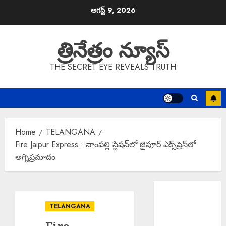
Skip
ఆగస్ట్ 9, 2026
to
content
త్రినేత్రం న్యూస్
THE SECRET EYE REVEALS TRUTH
Home
TELANGANA
Fire Jaipur Express : నాంపల్లి స్టేషన్‌లో జైపూర్ ఎక్స్‌ప్రెస్‌లో
అగ్నిప్రమాదం
Rs. 2000 Fine :
సరైన టికెట్
TELANGANA
లేకుండా రిజర్వేషన్
కోచ్లోకి వెళ్తే