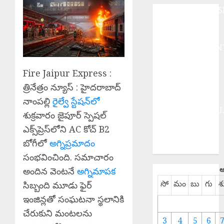
ANDHRAPRADES
BUSINESS
DEVOTIONAL
ENTERTAINMEN
EPaper
Fire Jaipur Express :
HEALTH
HISTORY
త్రినేత్రం న్యూస్ : హైదరాబాద్
Hot Topics
నాంపల్లి
రైల్వే స్టేషన్‌లో
INTERNATIONA
శుక్రవారం జైపూర్ స్పెషల్
NATIONAL
ఎక్స్‌ప్రెస్‌లోని AC కోచ్ B2
SPORTS
బోగీలో
అగ్నిప్రమాదం
TELANGANA
సంభవించింది. సమాచారం
ఆ
అందిన వెంటనే
అగ్నిమాపక
సో
మం
బు
గు
శ
సిబ్బంది మూడు ఫైర్
ఇంజిన్లతో సంఘటనా స్థలానికి
చేరుకుని మంటలను
3
4
5
6