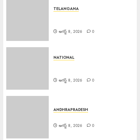
TELANGANA
Fake Currency Racket : ఇన్‌స్టా
రీల్ చూసి నకిలీ నోట్ల దందా
ఆగస్ట్ 8, 2026
0
NATIONAL
Bus Overturns : మలుపు వద్ద
అదుపుతప్పి బస్సు బోల్తా
ఆగస్ట్ 8, 2026
0
ANDHRAPRADESH
Dr. Priyanka : డాక్టర్ ప్రియాంక మృతి
ఆగస్ట్ 8, 2026
0