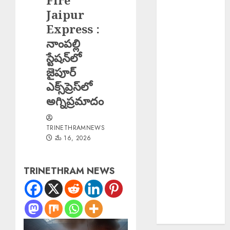
Fire
రూ.2వేలు ఫైన్!
Jaipur
Major Fire :
Express :
బంజారాహిల్స్‌లో
నాంపల్లి
భారీ
స్టేషన్‌లో
అగ్నిప్రమాదం.
జైపూర్
Major Fire :
ఎక్స్‌ప్రెస్‌లో
జమ్మూకశ్మీర్‌లో
అగ్నిప్రమాదం
భారీ
అగ్నిప్రమాదం..
Fake Currency
TRINETHRAMNEWS
మే 16, 2026
Racket : ఇన్‌స్టా
రీల్ చూసి నకిలీ
నోట్ల దందా
TRINETHRAM NEWS
Bus Overturns
: మలుపు వద్ద
అదుపుతప్పి
బస్సు బోల్తా