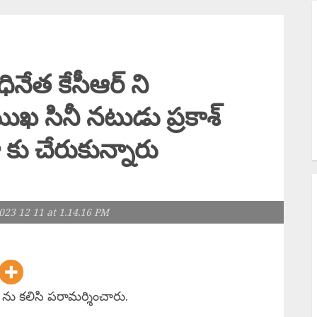
S
త
G
T
నేత కేసీఆర్ ని
అ
ుఖ సినీ నటుడు ప్రకాశ్
వ
ు చేరుకున్నారు
23 12 11 at 1.14.16 PM
ర్ ను కలిసి పరామర్శించారు.