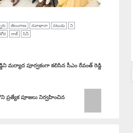
త
G
T
నారు
తెలంగాణ
దవాఖానా
నటుడు
ని
అ
శోద
రాజ్
సినీ
వ
్డిని మర్యాద పూర్వకంగా కలిసిన సీఎం రేవంత్ రెడ్డి
ొని ప్రత్యేక పూజలు నిర్వహించిన