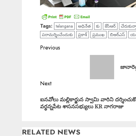
Tags:
telangana
అధినేత
కు
కేసీఆర్
చేరుకున్
పరామర్శించేందుకు
ప్రకాశ్
ప్రముఖ
బిఆర్ఎస్
య
Post
Previous
navigation
Previous
జానారెడ
post:
Next
Next
ఐనవోలు మల్లికార్జున స్వామి వారిని దర్శించుక
post:
వర్ధన్నపేట శాసనసభ్యులు KR నాగరాజు
RELATED NEWS