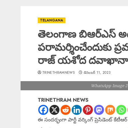
TELANGANA
తెలంగాణ బిఆర్ఎస్ అధి
పరామర్శించేందుకు ప్రమ
రాజ్ యశోద దవాఖానా క
TRINETHRAMNEWS
డిసెంబర్ 11, 2023
WhatsApp Image 20
TRINETHRAM NEWS
ఈ సందర్భంగా పార్టీ వర్కింగ్ ప్రెసిడెంట్ కేటీఆ