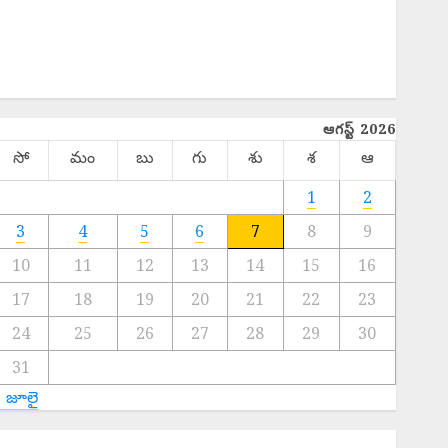
INTERNATIONAL
NATIONAL
SPORTS
TELANGANA
ఆగస్ట్ 2026
సో
మం
బు
గు
శు
శ
ఆ
1
2
3
4
5
6
7
8
9
10
11
12
13
14
15
16
17
18
19
20
21
22
23
24
25
26
27
28
29
30
31
« జూలై
cientific Cultivation Essential : పంట నష్టాలు