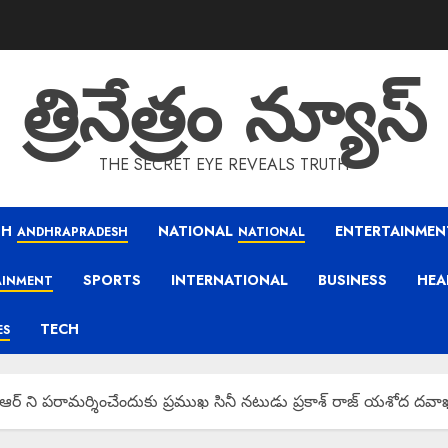
త్రినేత్రం న్యూస్
THE SECRET EYE REVEALS TRUTH
SH
NATIONAL
ENTERTAINMEN
ANDHRAPRADESH
NATIONAL
SPORTS
INTERNATIONAL
BUSINESS
HEA
AINMENT
TECH
ES
ఆర్ ని పరామర్శించేందుకు ప్రముఖ సినీ నటుడు ప్రకాశ్ రాజ్ యశోద దవాఖ