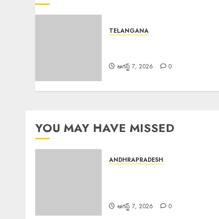
TELANGANA
Good News : బోనాల పండుగ వేళ
గుడ్‌న్యూస్
ఆగస్ట్ 7, 2026
0
YOU MAY HAVE MISSED
ANDHRAPRADESH
Scientific Cultivation
Essential : పంట నష్టాలు
తగ్గించాలంటే శాస్త్రీయ సాగు అవసరం
ఆగస్ట్ 7, 2026
0