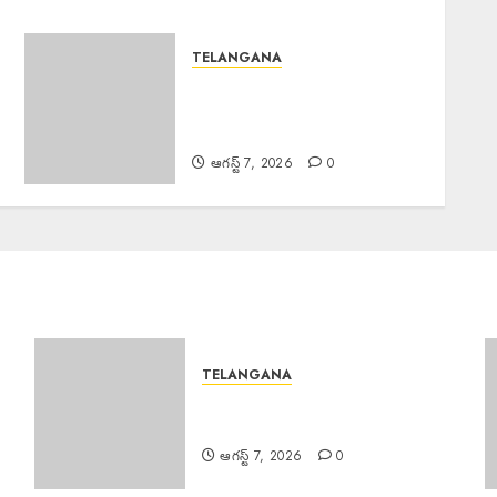
TELANGANA
TB Awareness : యూపీహెచ్‌సీ
జగద్గిరిగుట్టలో టీబీ నిర్మూలనకు
అవగాహన, స్క్రీనింగ్ కార్యక్రమం
ఆగస్ట్ 7, 2026
0
TELANGANA
Good News : బోనాల పండుగ వేళ
గుడ్‌న్యూస్
ఆగస్ట్ 7, 2026
0