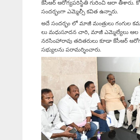
కేసీఆర్ ఆరోగ్యపరిస్థితి గురించి ఆరా తీశారు
సందర్భంగా ఎమ్మెల్సీ కవిత ఉన్నారు.
అదే సందర్భం లో మాజీ మంత్రులు గంగుల కమలాకర
లు మధుసూదన చారి, మాజీ ఎమ్మెల్యేలు ఆల వెంకటే
నరసింహారావు తదితరులు కూడా కేసీఆర్ ఆరోగ్య
సభ్యులను పరామర్శించారు.