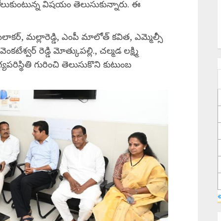
. కోలుకుంటున్న విషయం తెలుసుకున్నారు. ఈ
్, మల్లారెడ్డి, ఎంపీ మాలోత్ కవిత, ఎమ్మెల్సీ
శ్వర్ రెడ్డి మోత్కుపల్లి., చల్మడ లక్ష్మి
పరిస్థితి గురించి తెలుసుకొని కుటుంబ
S