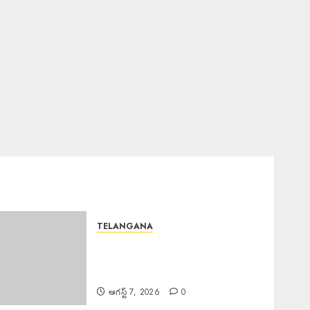
TELANGANA
TB Awareness : యూపీహెచ్‌సీ
జగద్గిరిగుట్టలో టీబీ నిర్మూలనకు
అవగాహన, స్క్రీనింగ్ కార్యక్రమం
ఆగస్ట్ 7, 2026
0