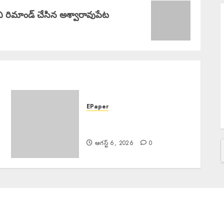
ి రిమాండ్ చేసిన అశ్వారావుపేట
S
ఇ
Y
K
క
బ
EPaper
M
EPAPER TRINETHRAM
NEWS 06-08-2026
ఆగస్ట్ 6, 2026
0