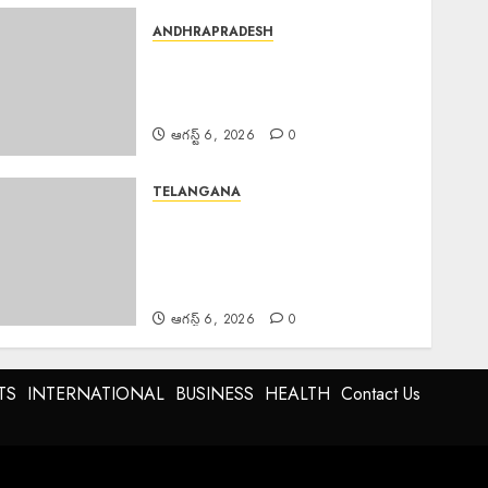
ANDHRAPRADESH
Young Woman Suicide :
ఏపీలో నీట్ శిక్షణ పొందుతున్న
హైదరాబాద్ యువతి బలవన్మరణం
ఆగస్ట్ 6, 2026
0
TELANGANA
Police Commissioner :
బెల్లంపల్లి ఏసీపీ కార్యాలయాన్ని వార్షిక
తనిఖీ చేసిన పోలీస్ కమిషనర్ అంబర్
కిశోర్ ఝా
ఆగస్ట్ 6, 2026
0
TS
INTERNATIONAL
BUSINESS
HEALTH
Contact Us