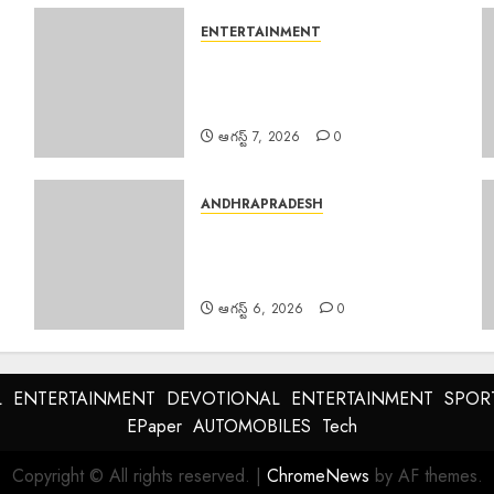
ENTERTAINMENT
Salman Khan : అస్సాం వరద
బాధితుల కోసం 500 ఇళ్లు నిర్మించి
ఇస్తున్న సల్మాన్ ఖాన్
ఆగస్ట్ 7, 2026
0
ANDHRAPRADESH
Manyam Bandh : ఆగస్టు 8 రాష్ట్ర
మన్యం బంద్‌ను జయప్రదం చేయండి:
ఆదివాసి గిరిజన సంఘం పిలుపు
ఆగస్ట్ 6, 2026
0
L
ENTERTAINMENT
DEVOTIONAL
ENTERTAINMENT
SPOR
EPaper
AUTOMOBILES
Tech
Copyright © All rights reserved.
|
ChromeNews
by AF themes.