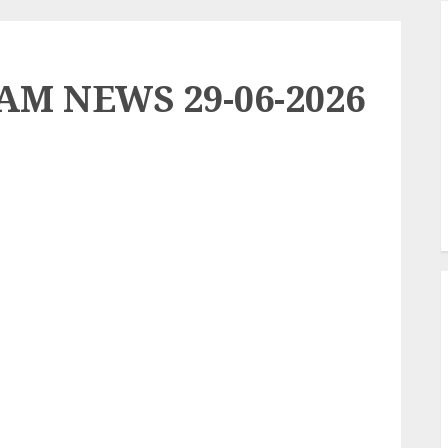
S
ఇ
M NEWS 29-06-2026
Y
K
క
బ
M