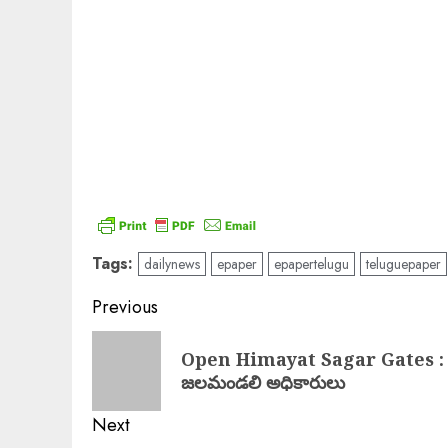
Tags:
dailynews
epaper
epapertelugu
teluguepaper
Post
Previous
navigation
Previous
Open Himayat Sagar Gates : హిమ
post:
జలమండలి అధికారులు
Next