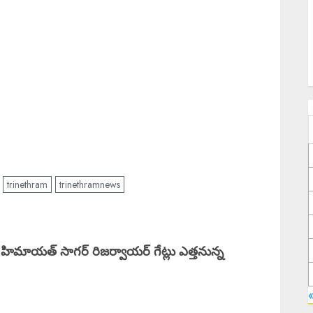
trinethram
trinethramnews
ాయత్ సాగర్ రిజర్వాయర్ గేట్లు ఎత్తనున్న