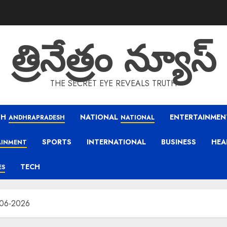
త్రినేత్రం న్యూస్
THE SECRET EYE REVEALS TRUTH
SH
NATIONAL
ENTERTAINMEN
ANDHRAPRADESH
NATIONAL
SPORTS
INTERNATIONAL
BUSINESS
HEA
AINMENT
TECH
ES
06-2026