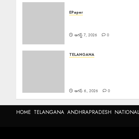
EPaper
EPAPER TRINETHRAM
NEWS 07-08-2026
ఆగస్ట్ 7, 2026
0
TELANGANA
Karre Bikshapathi : ప్రజల
సమస్యలపై రాజీలేని పోరాటమే
కమ్యూనిస్టుల జీవన విధానం సి పి ఐ
వరంగల్ జిల్లా కార్యదర్శి కర్రే బిక్షపతి
ఆగస్ట్ 6, 2026
0
HOME
TELANGANA
ANDHRAPRADESH
NATIONA