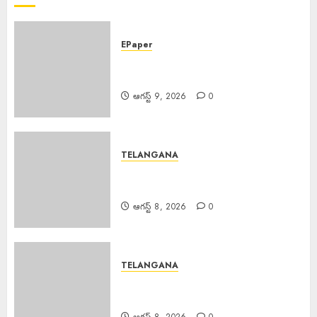
0
EPaper
EPAPER TRINETHRAM NEWS
09-08-2026
ఆగస్ట్ 9, 2026
0
TELANGANA
Rs. 2000 Fine : సరైన టికెట్ లేకుండా
రిజర్వేషన్ కోచ్లోకి వెళ్తే రూ.2వేలు ఫైన్!
ఆగస్ట్ 8, 2026
0
TELANGANA
Major Fire : బంజారాహిల్స్‌లో భారీ
అగ్నిప్రమాదం.