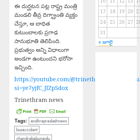
10
11
12
13
1
ఈ దుర్ఘటన పట్ల రాష్ట్ర మంత్రి
17
18
19
20
2
మండలి తీవ్ర దిగ్భ్రాంతి వ్యక్తం
24
25
26
27
2
చేస్తూ, ఆ బాధిత
కుటుంబాలకు ప్రగాఢ
31
సానుభూతి తెలిపింది.
« జూలై
ప్రభుత్వం అన్ని విధాలుగా
EPAPER
అండగా ఉంటుందని భరోసా
TRINETHRAM
ఇచ్చింది.
NEWS 09-08-
https://youtube.com/@trinethramnewstelugu
2026
Rs. 2000 Fine :
si=ye7yjfC_JIZpSdox
సరైన టికెట్
Trinethram news
లేకుండా రిజర్వేషన్
కోచ్లోకి వెళ్తే
రూ.2వేలు ఫైన్!
Tags:
andhrapradeshnews
Major Fire :
busaccident
బంజారాహిల్స్‌లో
chandrababunaidu