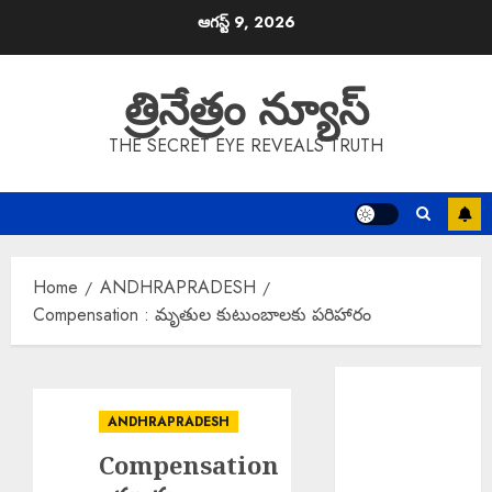
Skip
ఆగస్ట్ 9, 2026
to
content
త్రినేత్రం న్యూస్
THE SECRET EYE REVEALS TRUTH
Home
ANDHRAPRADESH
Compensation : మృతుల కుటుంబాలకు పరిహారం
EPAPER
TRINETHRAM
ANDHRAPRADESH
NEWS 09-08-
Compensation
2026
Rs. 2000 Fine :