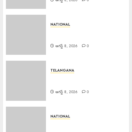
ఆగస్ట్ 8, 2026
0
NATIONAL
Major Fire : జమ్మూకశ్మీర్‌లో భారీ
అగ్నిప్రమాదం..
ఆగస్ట్ 8, 2026
0
TELANGANA
Fake Currency Racket : ఇన్‌స్టా
రీల్ చూసి నకిలీ నోట్ల దందా
ఆగస్ట్ 8, 2026
0
NATIONAL
Bus Overturns : మలుపు వద్ద
అదుపుతప్పి బస్సు బోల్తా