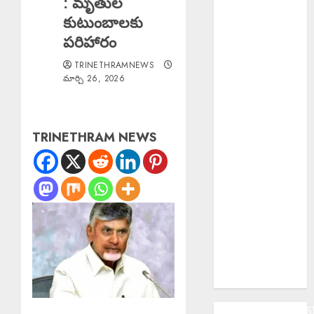
: మృతుల
సరైన టికెట్
కుటుంబాలకు
లేకుండా రిజర్వేషన్
పరిహారం
కోచ్లోకి వెళ్తే
TRINETHRAMNEWS
రూ.2వేలు ఫైన్!
మార్చి 26, 2026
Major Fire :
బంజారాహిల్స్‌లో
భారీ
TRINETHRAM NEWS
అగ్నిప్రమాదం.
Major Fire :
జమ్మూకశ్మీర్‌లో
భారీ
అగ్నిప్రమాదం..
Fake Currency
Racket : ఇన్‌స్టా
రీల్ చూసి నకిలీ
నోట్ల దందా
ANDHRAPRADES