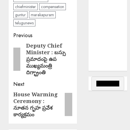
భారీ
chiefminister
compensation
అగ్నిప్రమాదం.
guntur
marakapuram
Major Fire :
telugunews
జమ్మూకశ్మీర్‌లో
భారీ
Post
Previous
అగ్నిప్రమాదం..
navigation
Fake Currency
Deputy Chief
Previous
Minister : బస్సు
Racket : ఇన్‌స్టా
post:
ప్రమాదంపై ఉప
రీల్ చూసి నకిలీ
ముఖ్యమంత్రి
నోట్ల దందా
దిగ్భ్రాంతి
Next
House Warming
Next
Ceremony :
post:
నూతన గృహ ప్రవేశ
కార్యక్రమం