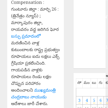
Compensation :
BUSINESS
గుంటూరు జిల్లా : మార్చి 26 :
DEVOTIONAL
(త్రినేత్రం న్యూస్) ;
ENTERTAINMEN
మార్కాపురం జిల్లా,
EPaper
HEALTH
రాయవరం వద్ద జరిగిన ఘోర
HISTORY
బస్సు ప్రమాదంలో
Hot Topics
మరణించిన వాళ్ల
INTERNATIONA
కుటుంబాలకు రాష్ట్ర ప్రభుత్వం
NATIONAL
రూపాయలు ఐదు లక్షలు ఎక్స్
SPORTS
గ్రేషియా ప్రకటించింది.
TELANGANA
గాయపడిన వాళ్లకు
ఆ
రూపాయలు రెండు లక్షల
సో
మం
బు
గు
శ
చొప్పున పరిహారం
అందించాలని
ముఖ్యమంత్రి
చంద్రబాబు నాయుడు
3
4
5
6
ఆదేశాలు జారీ చేశారు.