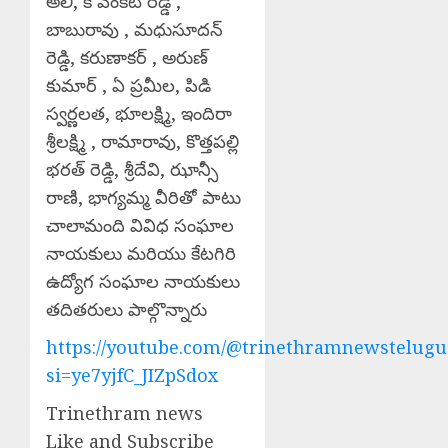
అలీ, కే వెంకట్ రెడ్డి ,
బాబురావు , మధుసూదన్
రెడ్డి, కరుణాకర్ , అరుణ్
కుమార్ , ఏ ప్రమీల, పిడి
స్వర్ణలత, భూలక్ష్మి, ఇందిరా
శ్రీలక్ష్మి , రామారావు, కొత్తపల్లి
భరత్ రెడ్డి, శ్రీదేవి, ఝాన్సీ
రాణి, భాగ్యమ్మ వీరితో పాటు
చాలామంది వివిధ సంఘాల
నాయకులు మరియు కేటగిరి
ఉద్యోగ సంఘాల నాయకులు
తదితరులు పాల్గొన్నారు
https://youtube.com/@trinethramnewstelugu
si=ye7yjfC_JIZpSdox
Trinethram news
Like and Subscribe