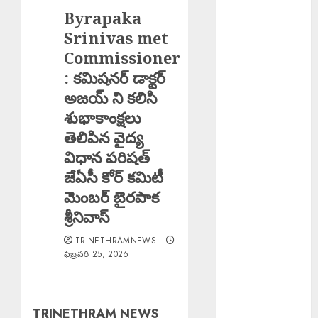
Byrapaka
స్మార్ట్ అక్రిడిటేషన్
Brutal
Srinivas met
Murder
Commissioner
Girlfriend :
: కమిషనర్ డాక్టర్
ప్రియురాలి
అజయ్ ని కలిసి
దారుణ హత్య..
శుభాకాంక్షలు
కత్తితో పొడిచి,
తెలిపిన వైద్య
పెట్రోల్ పోసి
విధాన పరిషత్
నిప్పంటించిన
జేఏసీ కోర్ కమిటీ
ప్రియుడు
మెంబర్ బైరపాక
Three Chain
Snatchers
శ్రీనివాస్
Arrested :
TRINETHRAMNEWS
ముగ్గురు
ఫిబ్రవరి 25, 2026
అంతర్రాష్ట్ర చైన్
స్నాచర్ల అరెస్ట్
Uday Krishna
TRINETHRAM NEWS