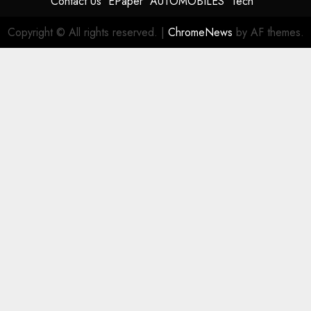
Contact Us
EPaper
AUTOMOBILES
Tech
Copyright © All rights reserved.
|
ChromeNews
by AF themes.