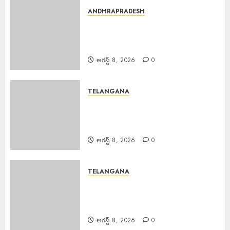
ANDHRAPRADESH
Brutal Murder Girlfriend :
ప్రియురాలి దారుణ హత్య.. కత్తితో పొడిచి,
పెట్రోల్ పోసి నిప్పంటించిన ప్రియుడు
ఆగస్ట్ 8, 2026
0
TELANGANA
Three Chain Snatchers
Arrested : ముగ్గురు అంతర్రాష్ట్ర చైన్
స్నాచర్ల అరెస్ట్
ఆగస్ట్ 8, 2026
0
TELANGANA
Uday Krishna Complaint
Sajjanar : సీపీ సజ్జనార్‌పై మేజిస్ట్రేట్‌కు
ఫిర్యాదు చేసిన ఉదయ్ కృష్ణారెడ్డి
ఆగస్ట్ 8, 2026
0