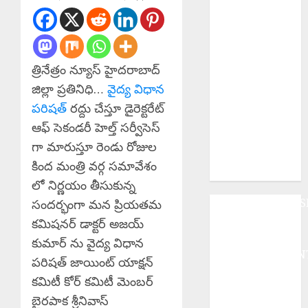
Complaint
Sajjanar : సీపీ
సజ్జనార్‌పై
మేజిస్ట్రేట్‌కు
త్రినేత్రం న్యూస్ హైదరాబాద్
ఫిర్యాదు చేసిన
ఉదయ్ కృష్ణారెడ్డి
జిల్లా ప్రతినిధి…
వైద్య విధాన
Sri Parabhava
పరిషత్
రద్దు చేస్తూ డైరెక్టరేట్
Nama
ఆఫ్ సెకండరీ హెల్త్ సర్వీసెస్
Samvatsara : శ్రీ
గా మారుస్తూ రెండు రోజుల
పరాభవ నామ
కింద మంత్రి వర్గ సమావేశం
సంవత్సరం
లో నిర్ణయం తీసుకున్న
ANDHRAPRADES
సందర్భంగా మన ప్రియతమ
BUSINESS
కమిషనర్ డాక్టర్ అజయ్
DEVOTIONAL
కుమార్ ను వైద్య విధాన
ENTERTAINMEN
పరిషత్ జాయింట్ యాక్షన్
EPaper
కమిటీ కోర్ కమిటీ మెంబర్
HEALTH
బైరపాక శ్రీనివాస్
HISTORY