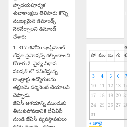
హృదయపూర్వక
Hot Topics
శుభాకాంక్షలు తెలిపారు కొన్ని
INTERNATIONA
ముఖ్యమైన డిమాండ్స్
NATIONAL
SPORTS
నెరవేర్చాలని డిమాండ్
TELANGANA
చేశారు
1. 317 జీవోను ఇంప్లిమెంట్
ఆ
చేస్తూ ప్రమోషన్స్ కల్పించాలని
సో
మం
బు
గు
శ
కోరారు.2. వైద్య విధాన
పరిషత్ లో పనిచేస్తున్న
3
4
5
6
కాంట్రాక్టు ఉద్యోగులను
10
11
12
13
1
తక్షణమే పర్మినెంట్ చేయాలని
చెప్పారు.
17
18
19
20
2
జేఏసీ ఆశయాన్ని ముందుకు
24
25
26
27
2
తీసుకుపోవడానికి టీవీవీపీ
31
నుండి జేఏసీ వ్యవస్థాపకులు
« జూలై
సోమ మల్లన్న, ప్రోగ్రాం