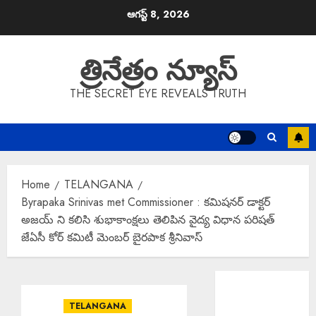
Skip
ఆగస్ట్ 8, 2026
to
content
త్రినేత్రం న్యూస్
THE SECRET EYE REVEALS TRUTH
Home
TELANGANA
Byrapaka Srinivas met Commissioner : కమిషనర్ డాక్టర్
అజయ్ ని కలిసి శుభాకాంక్షలు తెలిపిన వైద్య విధాన పరిషత్
జేఏసీ కోర్ కమిటీ మెంబర్ బైరపాక శ్రీనివాస్
Smart Media
Accreditation :
TELANGANA
మీడియాకు ఇక