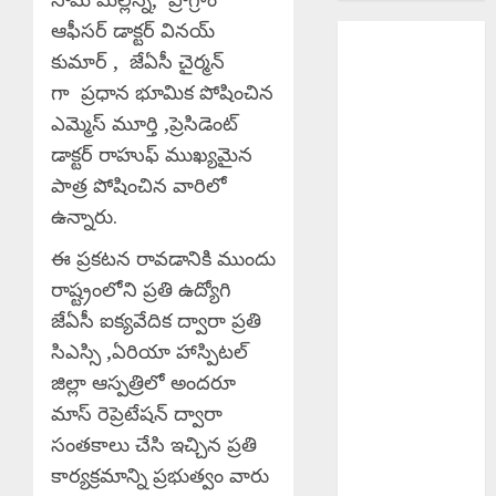
ఆఫీసర్ డాక్టర్ వినయ్
Smart Media
కుమార్ , జేఏసీ చైర్మన్
Accreditation :
మీడియాకు ఇక
గా ప్రధాన భూమిక పోషించిన
స్మార్ట్ అక్రిడిటేషన్
ఎమ్మెస్ మూర్తి ,ప్రెసిడెంట్
Brutal
డాక్టర్ రాహుఫ్ ముఖ్యమైన
Murder
పాత్ర పోషించిన వారిలో
Girlfriend :
ఉన్నారు.
ప్రియురాలి
దారుణ హత్య..
ఈ ప్రకటన రావడానికి ముందు
కత్తితో పొడిచి,
రాష్ట్రంలోని ప్రతి ఉద్యోగి
పెట్రోల్ పోసి
జేఏసీ ఐక్యవేదిక ద్వారా ప్రతి
నిప్పంటించిన
సిఎస్సి ,ఏరియా హాస్పిటల్
ప్రియుడు
జిల్లా ఆస్పత్రిలో అందరూ
Three Chain
మాస్ రెప్రెటేషన్ ద్వారా
Snatchers
సంతకాలు చేసి ఇచ్చిన ప్రతి
Arrested :
కార్యక్రమాన్ని ప్రభుత్వం వారు
ముగ్గురు