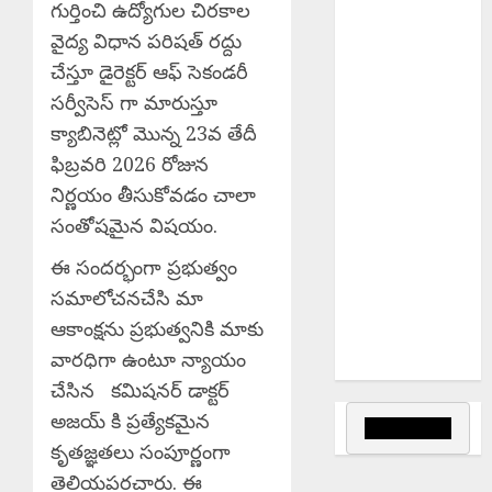
గుర్తించి ఉద్యోగుల చిరకాల
అంతర్రాష్ట్ర చైన్
స్నాచర్ల అరెస్ట్
వైద్య విధాన పరిషత్ రద్దు
Uday Krishna
చేస్తూ డైరెక్టర్ ఆఫ్ సెకండరీ
Complaint
సర్వీసెస్ గా మారుస్తూ
Sajjanar : సీపీ
క్యాబినెట్లో మొన్న 23వ తేదీ
సజ్జనార్‌పై
ఫిబ్రవరి 2026 రోజున
మేజిస్ట్రేట్‌కు
నిర్ణయం తీసుకోవడం చాలా
ఫిర్యాదు చేసిన
సంతోషమైన విషయం.
ఉదయ్ కృష్ణారెడ్డి
Sri Parabhava
ఈ సందర్భంగా ప్రభుత్వం
Nama
సమాలోచనచేసి మా
Samvatsara : శ్రీ
ఆకాంక్షను ప్రభుత్వనికి మాకు
పరాభవ నామ
వారధిగా ఉంటూ న్యాయం
సంవత్సరం
చేసిన కమిషనర్ డాక్టర్
అజయ్ కి ప్రత్యేకమైన
కృతజ్ఞతలు సంపూర్ణంగా
తెలియపరచారు. ఈ