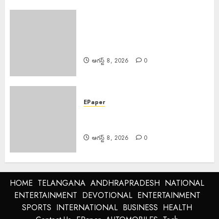
Sri Parabhava Nama
Samvatsara : శ్రీ పరాభవ నామ
సంవత్సరం
ఆగస్ట్ 8, 2026
0
EPaper
EPAPER TRINETHRAM NEWS
08-08-2026
ఆగస్ట్ 8, 2026
0
HOME
TELANGANA
ANDHRAPRADESH
NATIONAL
ENTERTAINMENT
DEVOTIONAL
ENTERTAINMENT
SPORTS
INTERNATIONAL
BUSINESS
HEALTH