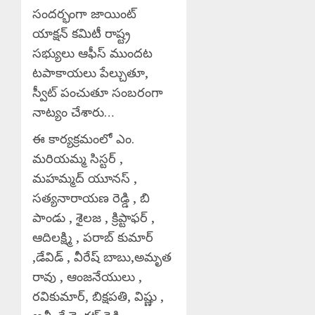
సందర్భంగా జాయింట్
యాక్షన్ కమిటీ రాష్ట్ర
సభ్యులు ఆఫీస్ ముందట
టపాకాయలు పేల్చుతూ,
స్వీట్ పంచుతూ సంబరంగా
నాట్యం చేశారు…
ఈ కార్యక్రమంలో ఎం.
మరియమ్మ సిస్టర్ ,
మహమ్మద్ యూనస్ ,
సత్యనారాయణ రెడ్డి , బి
పాండు , శైలజ , క్రిప్టాఫర్ ,
ఆదిలక్ష్మి , పరాబ్ కుమార్
,డేవిడ్ , వీరేష్ బాబు,అమృత
రావు , ఆంజనేయులు ,
రవికుమార్, బిక్షపతి, విష్ణు ,