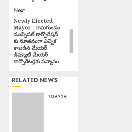
Next
Newly Elected
Next
Mayor : రామగుండం
post:
మున్సిపల్ కార్పోరేషన్
కు నూతనంగా ఎన్నిక
కాబడిన మేయర్
డిప్యూటీ మేయర్
కార్పొరేటర్లకు సన్మానం
RELATED NEWS
TELANGANA
Three
Chain
Snatchers
Arrested
: ముగ్గురు