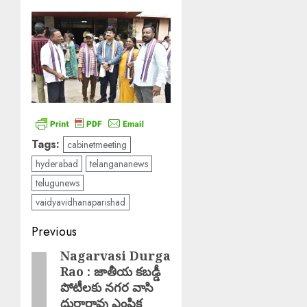
Tags:
cabinetmeeting
hyderabad
telangananews
telugunews
vaidyavidhanaparishad
Post
Previous
navigation
Nagarvasi Durga
Previous
Rao : జాతీయ కబడ్డీ
post:
పోటీలకు నగర వాసి
దుర్గారావు ఎంపిక