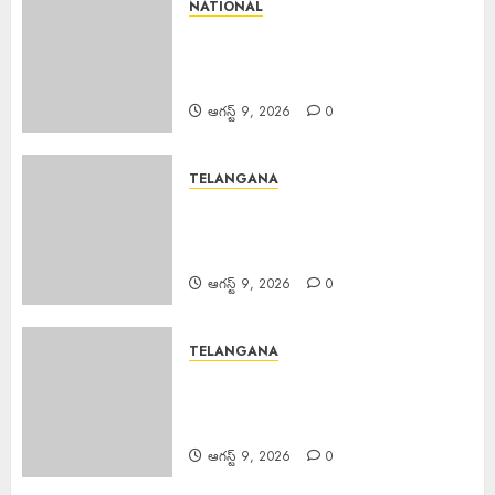
NATIONAL
PM Spoke JD Vance : అమెరికా
ఉపాధ్యక్షుడు జేడీ వాన్స్‌తో ఫోన్లో
మాట్లాడిన ప్రధాని మోడీ.
ఆగస్ట్ 9, 2026
0
TELANGANA
Palla Venkat Reddy : ప్రజా వ్యతిరేక
విధానాలు అవలంబిస్తున్న బిజెపిని గద్దె
దించాలి.
ఆగస్ట్ 9, 2026
0
TELANGANA
Bandari Mahesh : అశ్వారావుపేట
నియోజకవర్గ కాంగ్రెస్ పార్టీ సేవాదళ్
అధ్యక్షులు బండారి మహేష్
ఆగస్ట్ 9, 2026
0