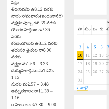
పక్షం
SPORTS
తిథి:నవమి ఉ8.12 వరకు
TELANGANA
వారం:సోమవారం(ఇందువాసరే)
ఆ
నక్షత్రం:పుబ్బ ఉ6.39 వరకు
సో
మం
బు
గు
శ
యోగం:హర్షణం ఉ7.35
వరకు
కరణం:కౌలువ ఉ8.12 వరకు
3
4
5
6
తదుపరి తైతుల రా8.00
10
11
12
13
1
వరకు
వర్జ్యం:మ1.56 – 3.33
17
18
19
20
2
దుర్ముహూర్తము:మ12.22 –
24
25
26
27
2
1.13
31
మరల మ2.57 – 3.48
« జూలై
అమృతకాలం:రా11.39 –
1.16
EPAPER
రాహుకాలం:ఉ7.30 – 9.00
TRINETHRAM