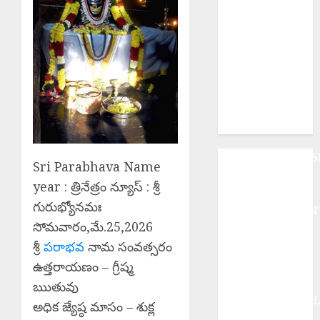
మోడీ.
Palla Venkat
Reddy : ప్రజా
వ్యతిరేక
విధానాలు
అవలంబిస్తున్న
బిజెపిని గద్దె
దించాలి.
ANDHRAPRADES
Sri Parabhava Name
BUSINESS
year : త్రినేత్రం న్యూస్ : శ్రీ
DEVOTIONAL
గురుభ్యోనమః
ENTERTAINMEN
సోమవారం,మే.25,2026
EPaper
శ్రీ
పరాభవ
నామ సంవత్సరం
HEALTH
HISTORY
ఉత్తరాయణం – గ్రీష్మ
Hot Topics
ఋతువు
INTERNATIONA
అధిక జ్యేష్ఠ మాసం – శుక్ల
NATIONAL