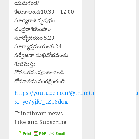
NEWS 10-08-
యమగండ/
2026
కేతుకాలం:ఉ10.30 – 12.00
Director
సూర్యరాశి:వృషభం
Shakeel
చంద్రరాశి:సింహం
Arrested :
సూర్యోదయం:5.29
నటిపై
సూర్యాస్తమయం:6.24
అత్యాచారం..
సర్వేజనా సుఖినోభవంతు
బాలీవుడ్
శుభమస్తు
దర్శకుడు షకీల్
అరెస్ట్….
గోమాతను పూజించండి
Scientist Jobs
గోమాతను సంరక్షించండి
ISRO : రూ.2.08
https://youtube.com/@trinethramnewstelugu
లక్షల జీతంతో
si=ye7yjfC_JIZpSdox
ISROలో సైంటిస్ట్
ఉద్యోగాలు
Trinethram news
PM Spoke JD
Like and Subscribe
Vance : అమెరికా
ఉపాధ్యక్షుడు జేడీ