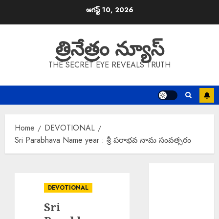
Skip
ఆగస్ట్ 10, 2026
to
content
త్రినేత్రం న్యూస్
THE SECRET EYE REVEALS TRUTH
Home
DEVOTIONAL
Sri Parabhava Name year : శ్రీ పరాభవ నామ సంవత్సరం
EPAPER
TRINETHRAM
DEVOTIONAL
NEWS 10-08-
Sri
2026
Director