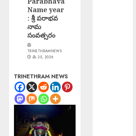
Parabhava
Shakeel
Name year
Arrested :
: శ్రీ పరాభవ
నటిపై
నామ
అత్యాచారం..
సంవత్సరం
బాలీవుడ్
దర్శకుడు షకీల్
TRINETHRAMNEWS
అరెస్ట్….
మే 25, 2026
Scientist Jobs
ISRO : రూ.2.08
లక్షల జీతంతో
TRINETHRAM NEWS
ISROలో సైంటిస్ట్
ఉద్యోగాలు
PM Spoke JD
Vance : అమెరికా
ఉపాధ్యక్షుడు జేడీ
వాన్స్‌తో ఫోన్లో
మాట్లాడిన ప్రధాని