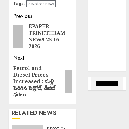
వాన్స్‌తో ఫోన్లో
Tags:
devotionalnews
మాట్లాడిన ప్రధాని
Post
Previous
మోడీ.
Palla Venkat
navigation
EPAPER
Previous
Reddy : ప్రజా
TRINETHRAM
post:
వ్యతిరేక
NEWS 25-05-
విధానాలు
2026
అవలంబిస్తున్న
Next
బిజెపిని గద్దె
దించాలి.
Petrol and
Next
Diesel Prices
post:
Increased : మళ్లీ
పెరిగిన పెట్రోల్‌, డీజిల్
ధరలు
RELATED NEWS
DEVOTIONAL