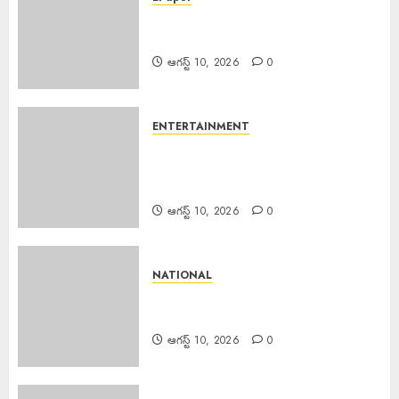
EPAPER TRINETHRAM NEWS
10-08-2026
ఆగస్ట్ 10, 2026
0
ENTERTAINMENT
Director Shakeel Arrested :
నటిపై అత్యాచారం.. బాలీవుడ్ దర్శకుడు
షకీల్ అరెస్ట్….
ఆగస్ట్ 10, 2026
0
NATIONAL
Scientist Jobs ISRO : రూ.2.08
లక్షల జీతంతో ISROలో సైంటిస్ట్ ఉద్యోగాలు
ఆగస్ట్ 10, 2026
0