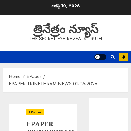
Skip
ఆగస్ట్ 10, 2026
to
content
త్రినేత్రం న్యూస్
THE SECRET EYE REVEALS TRUTH
Home
EPaper
EPAPER TRINETHRAM NEWS 01-06-2026
EPAPER
TRINETHRAM
EPaper
NEWS 10-08-
EPAPER
2026
Director