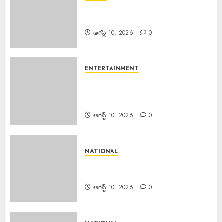
EPAPER TRINETHRAM NEWS
10-08-2026
ఆగస్ట్ 10, 2026
0
ENTERTAINMENT
Director Shakeel Arrested :
నటిపై అత్యాచారం.. బాలీవుడ్ దర్శకుడు
షకీల్ అరెస్ట్….
ఆగస్ట్ 10, 2026
0
NATIONAL
Scientist Jobs ISRO : రూ.2.08
లక్షల జీతంతో ISROలో సైంటిస్ట్ ఉద్యోగాలు
ఆగస్ట్ 10, 2026
0