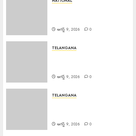
NATIONAL
PM Spoke JD Vance : అమెరికా
ఉపాధ్యక్షుడు జేడీ వాన్స్‌తో ఫోన్లో
మాట్లాడిన ప్రధాని మోడీ.
ఆగస్ట్ 9, 2026
0
TELANGANA
Palla Venkat Reddy : ప్రజా వ్యతిరేక
విధానాలు అవలంబిస్తున్న బిజెపిని గద్దె
దించాలి.
ఆగస్ట్ 9, 2026
0
TELANGANA
Bandari Mahesh : అశ్వారావుపేట
నియోజకవర్గ కాంగ్రెస్ పార్టీ సేవాదళ్
అధ్యక్షులు బండారి మహేష్
ఆగస్ట్ 9, 2026
0