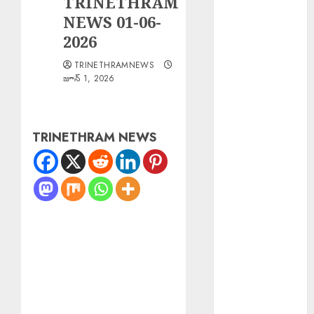
TRINETHRAM
Shakeel
NEWS 01-06-
Arrested :
2026
నటిపై
TRINETHRAMNEWS
అత్యాచారం..
జూన్ 1, 2026
బాలీవుడ్
దర్శకుడు షకీల్
అరెస్ట్….
TRINETHRAM NEWS
Scientist Jobs
ISRO : రూ.2.08
లక్షల జీతంతో
ISROలో సైంటిస్ట్
ఉద్యోగాలు
PM Spoke JD
Vance : అమెరికా
ఉపాధ్యక్షుడు జేడీ
వాన్స్‌తో ఫోన్లో
మాట్లాడిన ప్రధాని