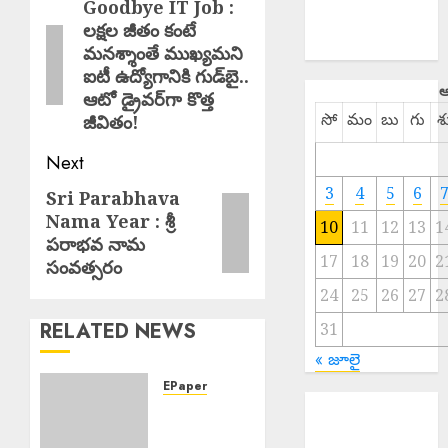
navigation
Goodbye IT Job :
Previous
SPORTS
లక్షల జీతం కంటే
post:
TELANGANA
మనశ్శాంతే ముఖ్యమని
ఐటీ ఉద్యోగానికి గుడ్‌బై..
ఆ
ఆటో డ్రైవర్‌గా కొత్త
సో
మం
బు
గు
శ
జీవితం!
Next
3
4
5
6
Sri Parabhava
Next
Nama Year : శ్రీ
post:
10
11
12
13
1
పరాభవ నామ
17
18
19
20
2
సంవత్సరం
24
25
26
27
2
RELATED NEWS
31
« జూలై
EPaper
EPAPER
EPAPER
TRINETHRAM
TRINETHRAM