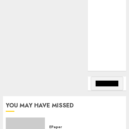
వాన్స్‌తో ఫోన్లో
మాట్లాడిన ప్రధాని
మోడీ.
Palla Venkat
Reddy : ప్రజా
వ్యతిరేక
విధానాలు
అవలంబిస్తున్న
బిజెపిని గద్దె
దించాలి.
YOU MAY HAVE MISSED
EPaper