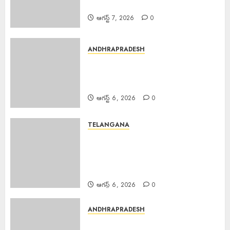
సల్మాన్ ఖాన్
ఆగస్ట్ 7, 2026
0
ANDHRAPRADESH
Young Woman Suicide : ఏపీలో
నీట్ శిక్షణ పొందుతున్న హైదరాబాద్
యువతి బలవన్మరణం
ఆగస్ట్ 6, 2026
0
TELANGANA
Karre Bikshapathi : ప్రజల
సమస్యలపై రాజీలేని పోరాటమే
కమ్యూనిస్టుల జీవన విధానం సి పి ఐ
వరంగల్ జిల్లా కార్యదర్శి కర్రే బిక్షపతి
ఆగస్ట్ 6, 2026
0
ANDHRAPRADESH
Manyam Bandh : ఆగస్టు 8 రాష్ట్ర