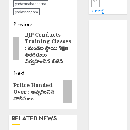
31
yadavmahadharna
« జూలై
yadavsangam
Post
EPAPER
Previous
TRINETHRAM
navigation
BJP Conducts
Previous
NEWS 07-08-
Training Classes
post:
2026
: మండల స్థాయి శిక్షణ
Salman Khan :
తరగతులు
అస్సాం వరద
నిర్వహించిన బిజెపి
బాధితుల కోసం
Next
500 ఇళ్లు నిర్మించి
ఇస్తున్న సల్మాన్
Next
Police Handed
ఖాన్
Over : అప్పగించిన
post:
Young Woman
పోలీసులు
Suicide : ఏపీలో
నీట్ శిక్షణ
RELATED NEWS
పొందుతున్న
హైదరాబాద్