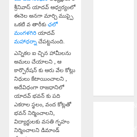
కమ్యూనిస్టుల
శ్రీనివాస్ యాదవ్ ఆధ్వర్యంలో
జీవన విధానం సి
ఈనెల అనగా మార్చి ముప్పై
పి ఐ వరంగల్ జిల్లా
కార్యదర్శి కర్రే
ఒకటి వ తారీకు
ఛలో
బిక్షపతి
మంగళగిరి
యాదవ్
Manyam
మహాధర్నా
చేపట్టనుంది.
Bandh : ఆగస్టు
ఎన్నికల ఐ చ్చిన హామీలను
8 రాష్ట్ర మన్యం
అమలు చేయాలని , ఆ
బంద్‌ను
జయప్రదం
కార్పొరేషన్ కు ఆరు వేల కోట్లు
చేయండి:
నిధులు కేటాయించాలని ,
ఆదివాసి గిరిజన
అదేవిధంగా రాజధానిలో
సంఘం పిలుపు
యాదవ్ భవన్ కు పది
ఎకరాల స్థలం, వంద కోట్లతో
ANDHRAPRADES
భవన్ నిర్మించాలని,
BUSINESS
DEVOTIONAL
విద్యార్థులకు వసతి గృహం
ENTERTAINMEN
నిర్మించాలని డిమాండ్
EPaper