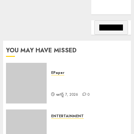
ఆదివాసి గిరిజన
సంఘం పిలుపు
ఆగస్ట్ 6,
2026
0
YOU MAY HAVE MISSED
EPaper
EPAPER TRINETHRAM NEWS
07-08-2026
ఆగస్ట్ 7, 2026
0
ENTERTAINMENT
Salman Khan : అస్సాం వరద
బాధితుల కోసం 500 ఇళ్లు నిర్మించి ఇస్తున్న