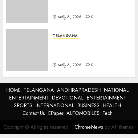
మన్యం బంద్‌ను జయప్రదం చేయండి:
ఆదివాసి గిరిజన సంఘం పిలుపు
ఆగస్ట్ 6, 2026
0
TELANGANA
Police Commissioner : బెల్లంపల్లి
ఏసీపీ కార్యాలయాన్ని వార్షిక తనిఖీ చేసిన
పోలీస్ కమిషనర్ అంబర్ కిశోర్ ఝా
ఆగస్ట్ 6, 2026
0
HOME
TELANGANA
ANDHRAPRADESH
NATIONAL
ENTERTAINMENT
DEVOTIONAL
ENTERTAINMENT
SPORTS
INTERNATIONAL
BUSINESS
HEALTH
Contact Us
EPaper
AUTOMOBILES
Tech
Copyright © All rights reserved.
|
ChromeNews
by AF themes.