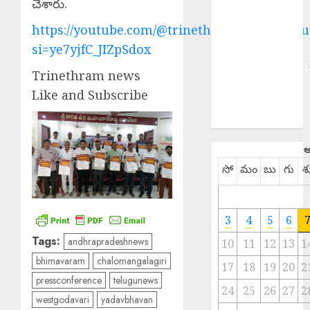
చేశారు.
HEALTH
https://youtube.com/@trinethramnewstelugu
HISTORY
si=ye7yjfC_JIZpSdox
Hot Topics
INTERNATIONA
Trinethram news
NATIONAL
Like and Subscribe
SPORTS
TELANGANA
ఆ
సో
మం
బు
గు
శ
3
4
5
6
Tags:
andhrapradeshnews
10
11
12
13
1
bhimavaram
chalomangalagiri
17
18
19
20
2
pressconference
telugunews
24
25
26
27
2
westgodavari
yadavbhavan