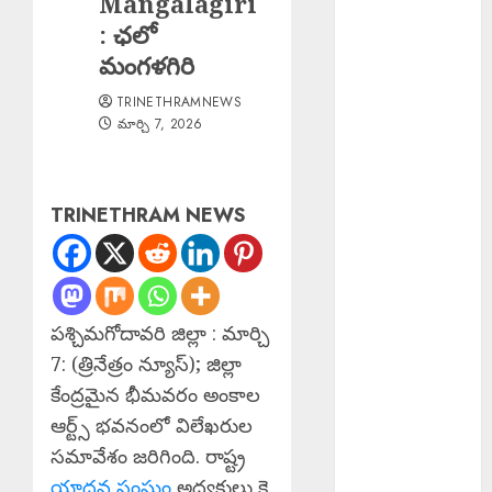
Mangalagiri
అస్సాం వరద
: ఛలో
బాధితుల కోసం
మంగళగిరి
500 ఇళ్లు నిర్మించి
TRINETHRAMNEWS
ఇస్తున్న సల్మాన్
మార్చి 7, 2026
ఖాన్
Young Woman
Suicide : ఏపీలో
TRINETHRAM NEWS
నీట్ శిక్షణ
పొందుతున్న
హైదరాబాద్
యువతి
బలవన్మరణం
పశ్చిమగోదావరి జిల్లా : మార్చి
Karre
7: (త్రినేత్రం న్యూస్); జిల్లా
Bikshapathi :
కేంద్రమైన భీమవరం అంకాల
ప్రజల సమస్యలపై
ఆర్ట్స్ భవనంలో విలేఖరుల
రాజీలేని
సమావేశం జరిగింది. రాష్ట్ర
పోరాటమే
యాదవ సంఘం
అధ్యక్షులు కె