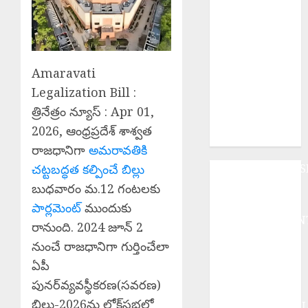
మాట్లాడిన ప్రధాని
మోడీ.
Palla Venkat
Reddy : ప్రజా
వ్యతిరేక
Amaravati
విధానాలు
Legalization Bill :
అవలంబిస్తున్న
త్రినేత్రం న్యూస్ : Apr 01,
బిజెపిని గద్దె
2026, ఆంధ్రప్రదేశ్ శాశ్వత
దించాలి.
రాజధానిగా
అమరావతికి
చట్టబద్ధత కల్పించే బిల్లు
ANDHRAPRADES
BUSINESS
బుధవారం మ.12 గంటలకు
DEVOTIONAL
పార్లమెంట్
ముందుకు
ENTERTAINMEN
రానుంది. 2024 జూన్ 2
EPaper
నుంచే రాజధానిగా గుర్తించేలా
HEALTH
ఏపీ
HISTORY
పునర్‌వ్యవస్థీకరణ(సవరణ)
Hot Topics
బిల్లు-2026ను లోక్‌సభలో
INTERNATIONA