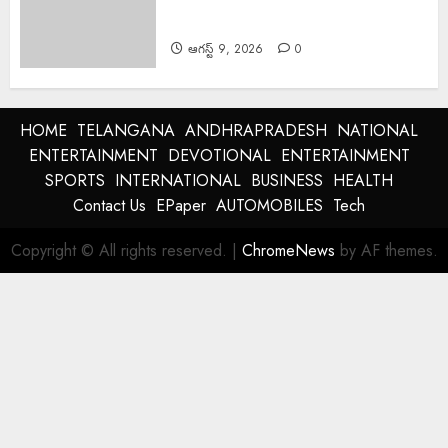
నియోజకవర్గ కాంగ్రెస్ పార్టీ సేవాదళ్
అధ్యక్షులు బండారి మహేష్
ఆగస్ట్ 9, 2026
0
HOME
TELANGANA
ANDHRAPRADESH
NATIONAL
ENTERTAINMENT
DEVOTIONAL
ENTERTAINMENT
SPORTS
INTERNATIONAL
BUSINESS
HEALTH
Contact Us
EPaper
AUTOMOBILES
Tech
Copyright © All rights reserved.
|
ChromeNews
by AF themes.