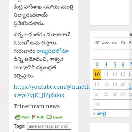
కేంద్ర హోంశాఖ సహాయ మంత్రి
NATIONAL
SPORTS
నిత్యానందరాయ్
TELANGANA
ప్రవేశపెడతారు.
చర్చ అనంతరం మూజువాణి
ఆ
ఓటుతో ఆమోదిస్తారు.
సో
మం
బు
గు
శ
గురువారం
రాజ్యసభలోనూ
దీన్ని ఆమోదించి, శాశ్వత
3
4
5
6
రాజధానికి చట్టబద్ధత
10
11
12
13
1
కల్పిస్తారు.
17
18
19
20
2
https://youtube.com/@trinethramnewstelugu
24
25
26
27
2
si=ye7yjfC_JIZpSdox
31
Trinethram news
« జూలై
Tags:
amaravatilegalizationbill
EPAPER