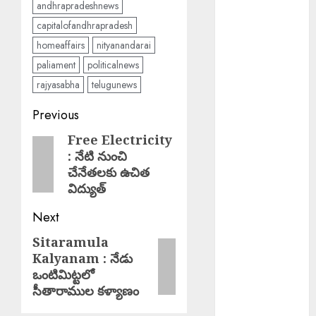
TRINETHRAM
andhrapradeshnews
NEWS 10-08-
capitalofandhrapradesh
2026
homeaffairs
nityanandarai
Director
paliament
politicalnews
Shakeel
rajyasabha
telugunews
Arrested :
నటిపై
Post
Previous
అత్యాచారం..
navigation
Free Electricity
Previous
బాలీవుడ్
: నేటి నుంచి
post:
దర్శకుడు షకీల్
చేనేతలకు ఉచిత
అరెస్ట్….
విద్యుత్
Scientist Jobs
Next
ISRO : రూ.2.08
లక్షల జీతంతో
Sitaramula
Next
ISROలో సైంటిస్ట్
Kalyanam : నేడు
post:
ఉద్యోగాలు
ఒంటిమిట్టలో
PM Spoke JD
సీతారాముల కళ్యాణం
Vance : అమెరికా