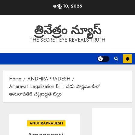
Skip
ఆగస్ట్ 10, 2026
to
content
త్రినేత్రం న్యూస్
THE SECRET EYE REVEALS TRUTH
Home
ANDHRAPRADESH
Amaravati Legalization Bill : నేడు పార్లమెంట్‌లో
అమరావతికి చట్టబద్ధత బిల్లు
EPAPER
TRINETHRAM
ANDHRAPRADESH
NEWS 10-08-
2026