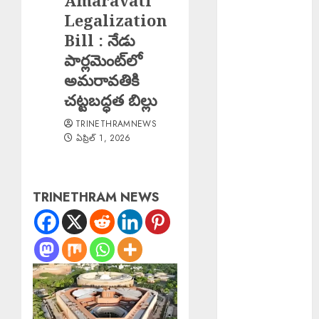
Amaravati
Director
Legalization
Shakeel
Bill : నేడు
Arrested :
పార్లమెంట్‌లో
నటిపై
అమరావతికి
అత్యాచారం..
చట్టబద్ధత బిల్లు
బాలీవుడ్
దర్శకుడు షకీల్
TRINETHRAMNEWS
ఏప్రిల్ 1, 2026
అరెస్ట్….
Scientist Jobs
ISRO : రూ.2.08
లక్షల జీతంతో
TRINETHRAM NEWS
ISROలో సైంటిస్ట్
ఉద్యోగాలు
PM Spoke JD
Vance : అమెరికా
ఉపాధ్యక్షుడు జేడీ
వాన్స్‌తో ఫోన్లో