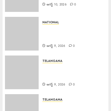
ఆగస్ట్ 10, 2026
0
NATIONAL
PM Spoke JD Vance : అమెరికా
ఉపాధ్యక్షుడు జేడీ వాన్స్‌తో ఫోన్లో
మాట్లాడిన ప్రధాని మోడీ.
ఆగస్ట్ 9, 2026
0
TELANGANA
Palla Venkat Reddy : ప్రజా వ్యతిరేక
విధానాలు అవలంబిస్తున్న బిజెపిని గద్దె
దించాలి.
ఆగస్ట్ 9, 2026
0
TELANGANA
Bandari Mahesh : అశ్వారావుపేట