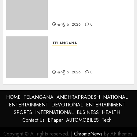
Manyam Bandh : ఆగస్టు 8 రాష్ట్ర
మన్యం బంద్‌ను జయప్రదం చేయండి:
ఆదివాసి గిరిజన సంఘం పిలుపు
ఆగస్ట్ 6, 2026
0
TELANGANA
Police Commissioner : బెల్లంపల్లి
ఏసీపీ కార్యాలయాన్ని వార్షిక తనిఖీ చేసిన
పోలీస్ కమిషనర్ అంబర్ కిశోర్ ఝా
ఆగస్ట్ 6, 2026
0
HOME
TELANGANA
ANDHRAPRADESH
NATIONAL
ENTERTAINMENT
DEVOTIONAL
ENTERTAINMENT
SPORTS
INTERNATIONAL
BUSINESS
HEALTH
Contact Us
EPaper
AUTOMOBILES
Tech
Copyright © All rights reserved.
|
ChromeNews
by AF themes.