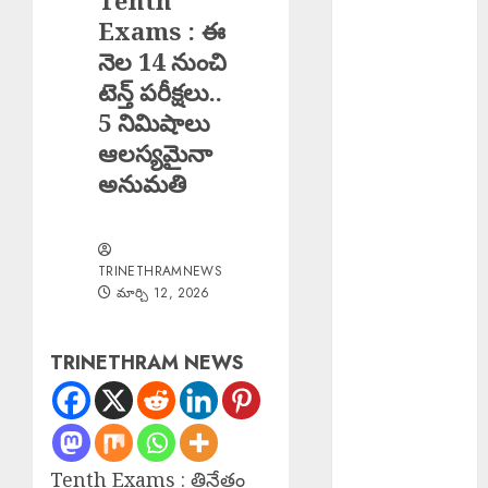
Tenth
Salman Khan :
Exams : ఈ
అస్సాం వరద
నెల 14 నుంచి
బాధితుల కోసం
టెన్త్ పరీక్షలు..
500 ఇళ్లు నిర్మించి
5 నిమిషాలు
ఇస్తున్న సల్మాన్
ఆలస్యమైనా
ఖాన్
అనుమతి
Young Woman
Suicide : ఏపీలో
నీట్ శిక్షణ
పొందుతున్న
TRINETHRAMNEWS
మార్చి 12, 2026
హైదరాబాద్
యువతి
బలవన్మరణం
TRINETHRAM NEWS
Karre
Bikshapathi :
ప్రజల సమస్యలపై
రాజీలేని
Tenth Exams : త్రినేత్రం