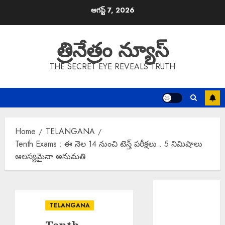
Skip
ఆగస్ట్ 7, 2026
to
content
త్రినేత్రం న్యూస్
THE SECRET EYE REVEALS TRUTH
Home
TELANGANA
Tenth Exams : ఈ నెల 14 నుంచి టెన్త్ పరీక్షలు.. 5 నిమిషాలు
ఆలస్యమైనా అనుమతి
EPAPER
TRINETHRAM
TELANGANA
NEWS 07-08-
2026