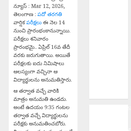
పోరాటమే
న్యూస్ : Mar 12, 2026,
కమ్యూనిస్టుల
తెలంగాణ :
పదో తరగతి
జీవన విధానం సి
వార్షిక
పరీక్షలు
ఈ నెల 14
పి ఐ వరంగల్ జిల్లా
కార్యదర్శి కర్రే
నుంచి ప్రారంభంకానున్నాయి.
బిక్షపతి
పరీక్షలు శనివారం
Manyam
ప్రారంభమై.. ఏప్రిల్‌ 16వ తేదీ
Bandh : ఆగస్టు
వరకు జరుగుతాయి. అయితే
8 రాష్ట్ర మన్యం
పరీక్షలకు ఐదు నిమిషాలు
బంద్‌ను
ఆలస్యంగా వచ్చినా ఆ
జయప్రదం
విద్యార్థులను అనుమతిస్తారు.
చేయండి:
ఆదివాసి గిరిజన
ఆ తర్వాత వచ్చే వారికి
సంఘం పిలుపు
మాత్రం అనుమతి ఉండదు.
అంటే ఉదయం 9:35 గంటల
ANDHRAPRADES
తర్వాత వచ్చే విద్యార్థులను
BUSINESS
DEVOTIONAL
పరీక్షకు అనుమతించబోరు.
ENTERTAINMEN