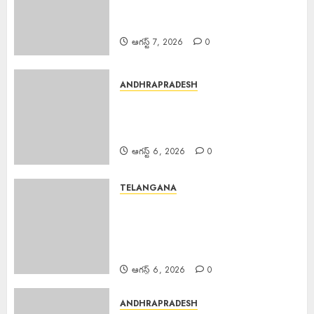
బాధితుల కోసం 500 ఇళ్లు నిర్మించి ఇస్తున్న
సల్మాన్ ఖాన్
ఆగస్ట్ 7, 2026
0
ANDHRAPRADESH
Young Woman Suicide : ఏపీలో
నీట్ శిక్షణ పొందుతున్న హైదరాబాద్
యువతి బలవన్మరణం
ఆగస్ట్ 6, 2026
0
TELANGANA
Karre Bikshapathi : ప్రజల
సమస్యలపై రాజీలేని పోరాటమే
కమ్యూనిస్టుల జీవన విధానం సి పి ఐ
వరంగల్ జిల్లా కార్యదర్శి కర్రే బిక్షపతి
ఆగస్ట్ 6, 2026
0
ANDHRAPRADESH