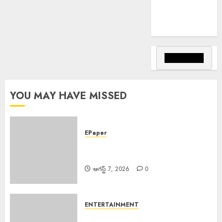
చేయండి:
ఆదివాసి గిరిజన
సంఘం పిలుపు
YOU MAY HAVE MISSED
EPaper
EPAPER TRINETHRAM NEWS
07-08-2026
ఆగస్ట్ 7, 2026
0
ENTERTAINMENT
Salman Khan : అస్సాం వరద