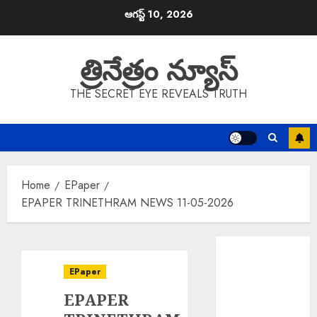
Skip
ఆగస్ట్ 10, 2026
to
content
త్రినేత్రం న్యూస్
THE SECRET EYE REVEALS TRUTH
Home
EPaper
EPAPER TRINETHRAM NEWS 11-05-2026
EPAPER
TRINETHRAM
EPaper
NEWS 10-08-
EPAPER
2026
Director