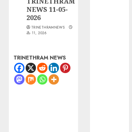
TRINETHRAM
Shakeel
NEWS 11-05-
Arrested :
2026
నటిపై
TRINETHRAMNEWS
అత్యాచారం..
మే 11, 2026
బాలీవుడ్
దర్శకుడు షకీల్
అరెస్ట్….
TRINETHRAM NEWS
Scientist Jobs
ISRO : రూ.2.08
లక్షల జీతంతో
ISROలో సైంటిస్ట్
ఉద్యోగాలు
PM Spoke JD
Vance : అమెరికా
ఉపాధ్యక్షుడు జేడీ
వాన్స్‌తో ఫోన్లో
మాట్లాడిన ప్రధాని