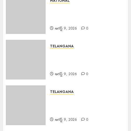
NATIONAL
PM Spoke JD Vance : అమెరికా
ఉపాధ్యక్షుడు జేడీ వాన్స్‌తో ఫోన్లో
మాట్లాడిన ప్రధాని మోడీ.
ఆగస్ట్ 9, 2026
0
TELANGANA
Palla Venkat Reddy : ప్రజా వ్యతిరేక
విధానాలు అవలంబిస్తున్న బిజెపిని గద్దె
దించాలి.
ఆగస్ట్ 9, 2026
0
TELANGANA
Bandari Mahesh : అశ్వారావుపేట
నియోజకవర్గ కాంగ్రెస్ పార్టీ సేవాదళ్
అధ్యక్షులు బండారి మహేష్
ఆగస్ట్ 9, 2026
0