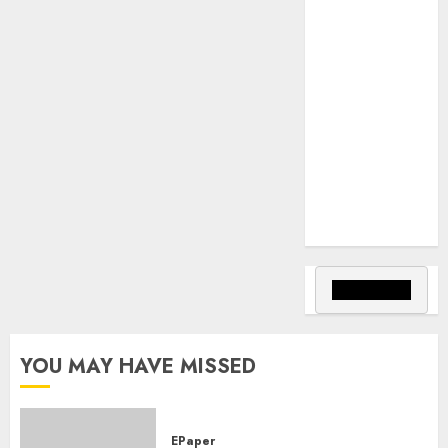
వాన్స్‌తో ఫోన్లో
మాట్లాడిన ప్రధాని
మోడీ.
Palla Venkat
Reddy : ప్రజా
వ్యతిరేక
విధానాలు
అవలంబిస్తున్న
బిజెపిని గద్దె
దించాలి.
YOU MAY HAVE MISSED
EPaper