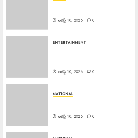
EPAPER TRINETHRAM NEWS
10-08-2026
ఆగస్ట్ 10, 2026
0
ENTERTAINMENT
Director Shakeel Arrested :
నటిపై అత్యాచారం.. బాలీవుడ్ దర్శకుడు
షకీల్ అరెస్ట్….
ఆగస్ట్ 10, 2026
0
NATIONAL
Scientist Jobs ISRO : రూ.2.08
లక్షల జీతంతో ISROలో సైంటిస్ట్ ఉద్యోగాలు
ఆగస్ట్ 10, 2026
0