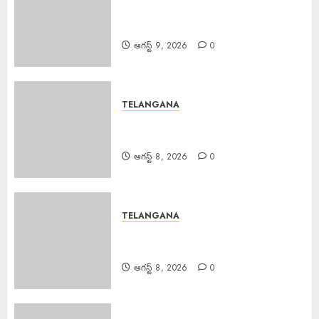
EPAPER TRINETHRAM NEWS
09-08-2026
ఆగస్ట్ 9, 2026
0
TELANGANA
Rs. 2000 Fine : సరైన టికెట్ లేకుండా
రిజర్వేషన్ కోచ్లోకి వెళ్తే రూ.2వేలు ఫైన్!
ఆగస్ట్ 8, 2026
0
TELANGANA
Major Fire : బంజారాహిల్స్‌లో భారీ
అగ్నిప్రమాదం.
ఆగస్ట్ 8, 2026
0