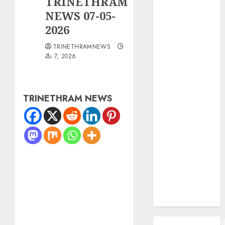
TRINETHRAM
సరైన టికెట్
NEWS 07-05-
లేకుండా రిజర్వేషన్
2026
కోచ్లోకి వెళ్తే
TRINETHRAMNEWS
రూ.2వేలు ఫైన్!
మే 7, 2026
Major Fire :
బంజారాహిల్స్‌లో
భారీ
TRINETHRAM NEWS
అగ్నిప్రమాదం.
Major Fire :
జమ్మూకశ్మీర్‌లో
భారీ
అగ్నిప్రమాదం..
Fake Currency
Racket : ఇన్‌స్టా
రీల్ చూసి నకిలీ
నోట్ల దందా
ANDHRAPRADES