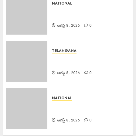
NATIONAL
Major Fire : జమ్మూకశ్మీర్‌లో భారీ
అగ్నిప్రమాదం..
ఆగస్ట్ 8, 2026
0
TELANGANA
Fake Currency Racket : ఇన్‌స్టా
రీల్ చూసి నకిలీ నోట్ల దందా
ఆగస్ట్ 8, 2026
0
NATIONAL
Bus Overturns : మలుపు వద్ద
అదుపుతప్పి బస్సు బోల్తా
ఆగస్ట్ 8, 2026
0