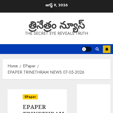
Skip
ఆగస్ట్ 9, 2026
to
content
త్రినేత్రం న్యూస్
THE SECRET EYE REVEALS TRUTH
Home
EPaper
EPAPER TRINETHRAM NEWS 07-05-2026
EPAPER
TRINETHRAM
EPaper
NEWS 09-08-
EPAPER
2026
Rs. 2000 Fine :