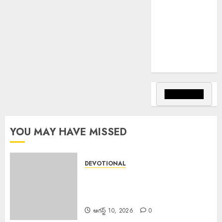
PM Spoke JD
Vance : అమెరికా
ఉపాధ్యక్షుడు జేడీ
వాన్స్‌తో ఫోన్లో
మాట్లాడిన ప్రధాని
మోడీ.
YOU MAY HAVE MISSED
DEVOTIONAL
Sri Parabhava Nama
Samvatsara : శ్రీ పరాభవ నామ
సంవత్సరం
ఆగస్ట్ 10, 2026
0