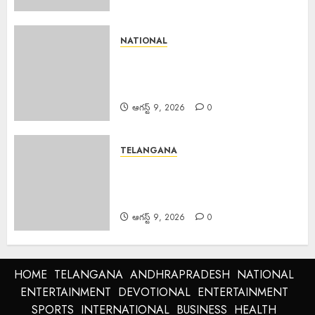
NATIONAL
PM Spoke JD Vance : అమెరికా
ఉపాధ్యక్షుడు జేడీ వాన్స్‌తో ఫోన్లో
మాట్లాడిన ప్రధాని మోడీ.
ఆగస్ట్ 9, 2026
0
TELANGANA
Palla Venkat Reddy : ప్రజా వ్యతిరేక
విధానాలు అవలంబిస్తున్న బిజెపిని గద్దె
దించాలి.
ఆగస్ట్ 9, 2026
0
HOME
TELANGANA
ANDHRAPRADESH
NATIONAL
ENTERTAINMENT
DEVOTIONAL
ENTERTAINMENT
SPORTS
INTERNATIONAL
BUSINESS
HEALTH