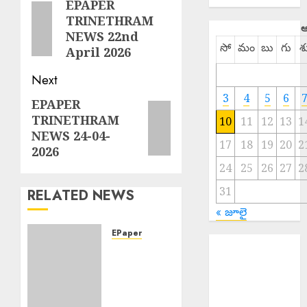
navigation
EPAPER
Previous
TRINETHRAM
post:
ఆ
NEWS 22nd
సో
మం
బు
గు
శ
April 2026
Next
3
4
5
6
EPAPER
Next
TRINETHRAM
10
11
12
13
1
post:
NEWS 24-04-
17
18
19
20
2
2026
24
25
26
27
2
31
RELATED NEWS
« జూలై
EPaper
Sri Parabhava
EPAPER
Nama
TRINETHRAM
Samvatsara : శ్రీ
NEWS
పరాభవ నామ
10-08-