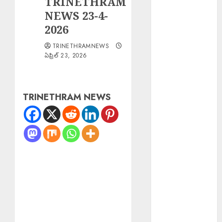
TRINETHRAM
EPAPER
NEWS 23-4-
TRINETHRAM
2026
NEWS 10-08-
TRINETHRAMNEWS
2026
ఏప్రిల్ 23, 2026
Director
Shakeel
Arrested :
TRINETHRAM NEWS
నటిపై
అత్యాచారం..
బాలీవుడ్
దర్శకుడు షకీల్
అరెస్ట్….
Scientist Jobs
ISRO : రూ.2.08
లక్షల జీతంతో
ISROలో సైంటిస్ట్
ఉద్యోగాలు