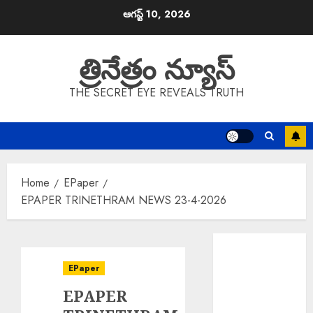
Skip
ఆగస్ట్ 10, 2026
to
content
త్రినేత్రం న్యూస్
THE SECRET EYE REVEALS TRUTH
Home
EPaper
EPAPER TRINETHRAM NEWS 23-4-2026
Sri Parabhava
Nama
EPaper
Samvatsara : శ్రీ
EPAPER
పరాభవ నామ
సంవత్సరం