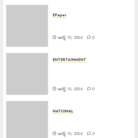
EPaper
EPAPER TRINETHRAM NEWS
10-08-2026
ఆగస్ట్ 10, 2026
0
ENTERTAINMENT
Director Shakeel Arrested :
నటిపై అత్యాచారం.. బాలీవుడ్ దర్శకుడు
షకీల్ అరెస్ట్….
ఆగస్ట్ 10, 2026
0
NATIONAL
Scientist Jobs ISRO : రూ.2.08
లక్షల జీతంతో ISROలో సైంటిస్ట్ ఉద్యోగాలు
ఆగస్ట్ 10, 2026
0